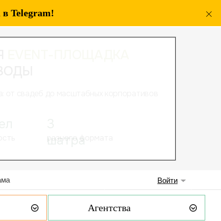
в Telegram!
ама
Войти
Агентства