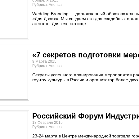
6 Апреля 2015
Рубрика: Анонсы
Wedding Branding — долгожданный образовательный
«Для Двоих». Мы создаем его для свадебных орган
агентств. Для тех, кто ище
«7 секретов подготовки ме
9 Марта 2015
Рубрика: Анонсы
Секреты успешного планирования мероприятия раск
гоу-гоу культуры в России и организатор более дву
Российский Форум Индустр
13 Февраля 2015
Рубрика: Анонсы
​23-24 марта в Центре международной торговли го