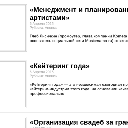
«Менеджмент и планирован
артистами»
6 Апреля 2015
Рубрика: Анонсы
Глеб Лисичкин (промоутер, глава компании Kometa
основатель социальной сети Musicmama.ru) ответят
«Кейтеринг года»
6 Апреля 2015
Рубрика: Анонсы
​«Кейтеринг года» — это независимая ежегодная п
кейтеринг-индустрии этого года, на основании кач
профессионально
«Организация свадеб за гра