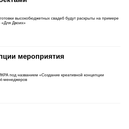
одготовки высокобюджетных свадеб будут раскрыты на примере
б «Для Двоих»
епции мероприятия
 ИКРА под названием «Создание креативной концепции
nt-менеджеров