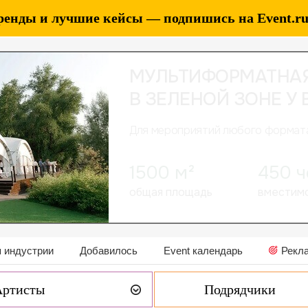
ренды и лучшие кейсы — подпишись на Event.ru 
 индустрии
Добавилось
Event календарь
Рекл
Артисты
Подрядчики