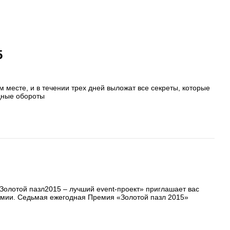
5
 месте, и в течении трех дней выложат все секреты, которые
дные обороты
олотой пазл2015 – лучший event-проект» приглашает вас
емии. Седьмая ежегодная Премия «Золотой пазл 2015»