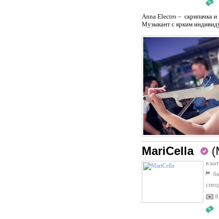
:
Anna Electro – скрипачка 
Музыкант с ярким индивид
MariCella
(
в ка
бы
спец
8
: