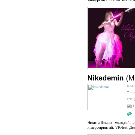
Nikedemin
(М
в ка
бы
спец
1
:
Никита Демин - молодой пр
и мероприятий: VK-fest, Ден