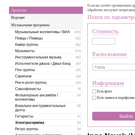
Если вы хотите организовать я
Артисты
обработке послужат потрясаю
Поиск по параметр
Ведущие
Музыкальная программа
Стоимость
Музыкальные коллективы / ВИА
1183
Певцы / Певицы
910
Кавер группы
662
Музыканты
574
Расположение
Инструментальная музыка
493
Исполнители джаза / Джаз-бэнд
187
Поп группы
155
Скрипачи
118
Информация
Рок-н-ролл группы
104
Саксофонисты
76
Есть фото
Фольклорные ансамбли /
64
Есть записи в портфолио
коллективы
Вокально-инструментальные
58
дуэты
Найти
Гитаристы
57
Электроскрипка
54
Ретро группы
54