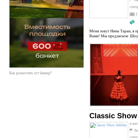
спец
1
:
Меня зовут Нина Таран, я 
Вами! Мы предлагаем: Шоу-
Как разместить тут баннер?
Classic Show 
в ка
бы
спец