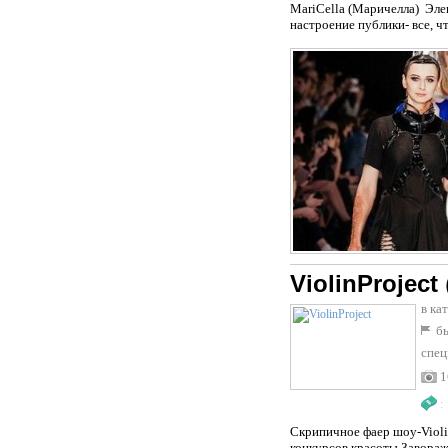
MariCella (Маричелла) Эле
настроение публики- все, ч
ViolinProject
в ка
бы
спец
1
:
Скрипичное фаер шоу-Violi
конкурсов красоты Завораж