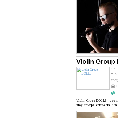
Violin Group
в ка
бы
спец
1
:
Violin Group DOLLS – это 
шоу-номера, смена сцениче