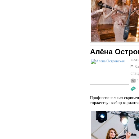
Алёна Остро
в ка
бы
спец
4
:
Профессиональная скрипачк
торжеству: выбор варианта 