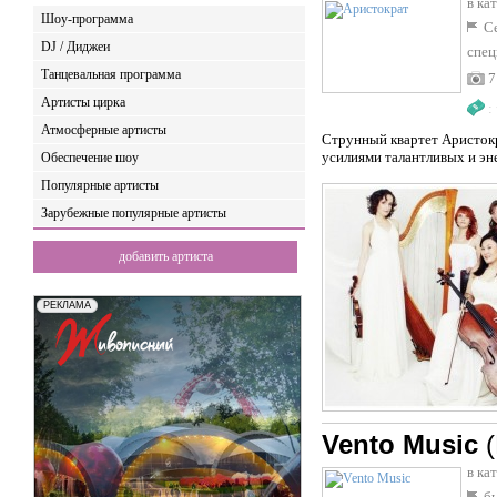
в ка
Шоу-программа
Се
DJ / Диджеи
спец
Танцевальная программа
7
Артисты цирка
:
Атмосферные артисты
Струнный квартет Аристок
усилиями талантливых и эн
Обеспечение шоу
Популярные артисты
Зарубежные популярные артисты
добавить артиста
Vento Music
в ка
бы