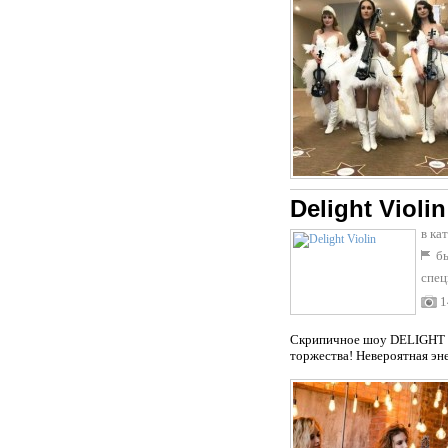
Delight Violin
в ка
бы
спец
1
Скрипичное шоу DELIGHT С
торжества! Невероятная эн