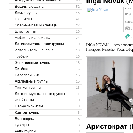
Inga Novak
(
Аккордеонисты и баянисты
53
Вокальные дуэты
52
в ка
Диско группы
48
бы
Пианисты
41
спец
Оперные певцы / певицы
27
9
Блюз группы
26
:
Арфисты и арфистки
24
Латиноамериканские группы
19
INGA NOVAK — это эффектн
Газпром, Porsche, Yota, Сбе
Исполнители шансона
19
Трубачи
18
Электронные группы
18
Битбокс
16
Балалаечники
15
Акапельные группы
15
Хип-хоп группы
13
Детские музыкальные группы
11
Флейтисты
10
Перкуссионисты
8
Кантри группы
6
Волынщики
6
Аристократ
Гусляры
3
Регги группы
3