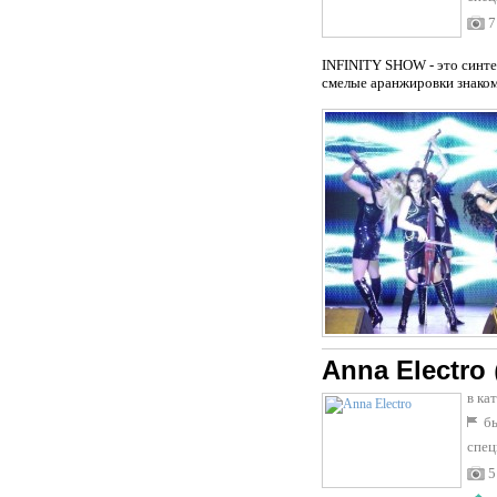
7
INFINITY SHOW - это синте
смелые аранжировки знаком
Anna Electro
в ка
бы
спец
5