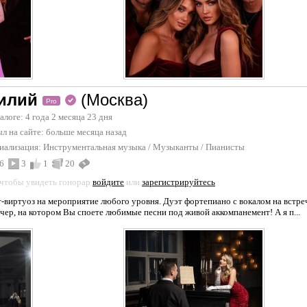
илий
(Москва)
Pro
талоге: 4 года 2 месяца 23 дня
л на сайте:
больше месяца назад
иализация:
Инструментальная музыка
/
Музыканты
/
Пианисты
6
3
1
20
 чтобы увидеть гонорар
войдите
или
зарегистрируйтесь
виртуоз на мероприятие любого уровня. Дуэт фортепиано с вокалом на встреч
чер, на котором Вы споете любимые песни под живой аккомпанемент! А я п...