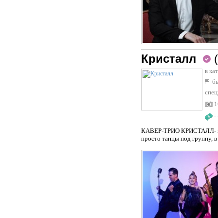
Кристалл
в ка
бы
спец
1
:
КАВЕР-ТРИО КРИСТАЛЛ- поп
просто танцы под группу, 