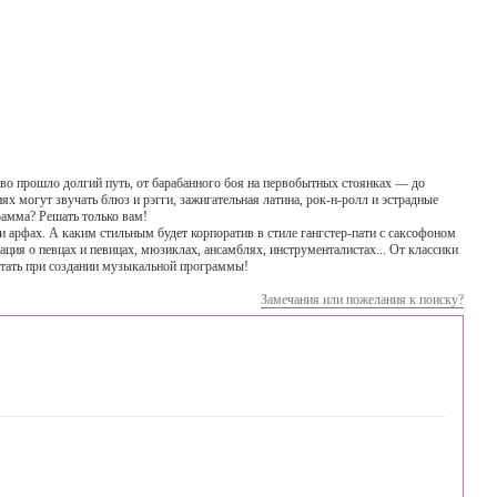
во прошло долгий путь, от барабанного боя на первобытных стоянках — до
х могут звучать блюз и рэгги, зажигательная латина, рок-н-ролл и эстрадные
рамма? Решать только вам!
и арфах. А каким стильным будет корпоратив в стиле гангстер-пати с саксофоном
ция о певцах и певицах, мюзиклах, ансамблях, инструменталистах... От классики
чтать при создании музыкальной программы!
Замечания или пожелания к поиску?