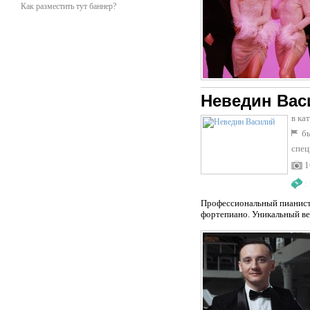
Как разместить тут баннер?
Неведин Вас
в ка
бы
спец
1
:
Профессиональный пианист-
фортепиано. Уникальный ве