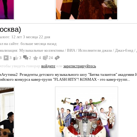
осква)
талоге: 12 лет 3 месяца 22 дня
л на сайте:
больше месяца назад
иализация:
Музыкальные коллективы / ВИА
/
Исполнители джаза / Джаз-бэнд
/
6
3
3
2
4
24
 чтобы увидеть гонорар
войдите
или
зарегистрируйтесь
Агутина2 Резиденты детского музыкального шоу "Битва талантов" академии И
ийского конкурса кавер-групп "FLASH HITS"! KOSMAX - это кавер-групп...