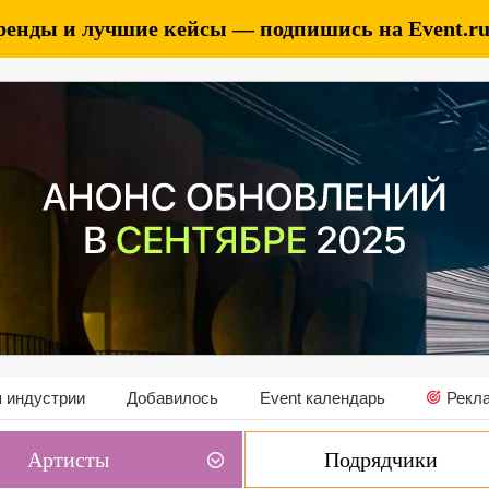
ренды и лучшие кейсы — подпишись на Event.ru 
 индустрии
Добавилось
Event календарь
Рекл
Артисты
Подрядчики