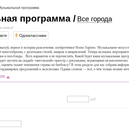
Музыкальная программа
ная программа /
Все города
я поиск!
акте
Одноклассники
луй, первое в истории развлечение, изобретённое Homo Sapiens. Музыкальное искусст
 многообразии, с десятками стилей, жанров и направлений. Теперь на ваших мероприятия
и и поп-бэнды... Всех вариантов и не перечислить. Какой будет ваша музыкальная прог
будет звучать на свадьбе «ангельский» оркестр с девушками, играющими на виолончелях 
оценить талант чемпионов страны по битбоксу? В этом разделе для вас собрана информа
неординарных предложений и эксклюзива. Одним словом — всё, о чём только можно ме
ам
руб.