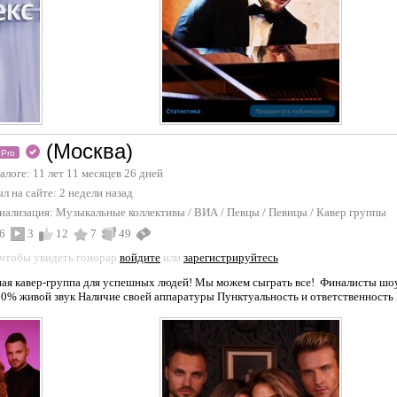
(Москва)
Pro
талоге: 11 лет 11 месяцев 26 дней
л на сайте:
2 недели назад
иализация:
Музыкальные коллективы / ВИА
/
Певцы / Певицы
/
Кавер группы
6
3
12
7
49
 чтобы увидеть гонорар
войдите
или
зарегистрируйтесь
ная кавер-группа для успешных людей! Мы можем сыграть все! Финалисты шо
0% живой звук Наличие своей аппаратуры Пунктуальность и ответственность Б