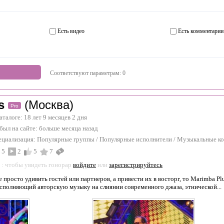
Есть видео
Есть комментарии
Соответствуют параметрам:
0
s
(Москва)
Pro
каталоге: 18 лет 9 месяцев 2 дня
был на сайте:
больше месяца назад
ециализация:
Популярные группы
/
Популярные исполнители
/
Музыкальные ко
5
2
5
7
: чтобы увидеть гонорар
войдите
или
зарегистрируйтесь
не просто удивить гостей или партнеров, а привести их в восторг, то Marimba
сполняющий авторскую музыку на слиянии современного джаза, этнической...