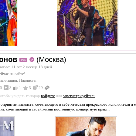
онов
(Москва)
Pro
талоге: 11 лет 2 месяца 18 дней
йчас на сайте!
иализация:
Пианисты
6
3
1
3
29
 чтобы увидеть гонорар
войдите
или
зарегистрируйтесь
иятие пианиста, сочетающего в себе качества прекрасного исполнителя 
ант, сочитающий в своей жизни постоянную концертную практ...