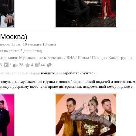
(Москва)
талоге: 13 лет 10 месяцев 18 дней
л на сайте:
5 дней назад
иализация:
Музыкальные коллективы / ВИА
/
Певцы / Певицы
/
Кавер группы
6
3
28
4
44
 чтобы увидеть гонорар
войдите
или
зарегистрируйтесь
улярная музыкальная группа с мощной сценической подачей и постоянным об
в нашу программу включены яркие интерактивы, искрометный юмор и, даже э...