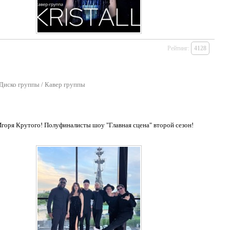
Рейтинг:
4128
Диско группы
/
Кавер группы
горя Крутого! Полуфиналисты шоу "Главная сцена" второй сезон!