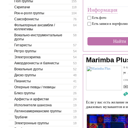
Поп группы
155
Скрипачи
118
Информация
Рок-н-ролл группы
104
Есть фото
Саксофонисты
76
Есть записи в портфолио
Фольклорные ансамбли /
64
коллективы
Вокально-инструментальные
58
дуэты
Найти
Гитаристы
57
Ретро группы
54
Электроскрипка
54
Marimba Plu
Аккордеонисты и баянисты
53
в 
Вокальные дуэты
52
Диско группы
48
сп
Пианисты
41
Оперные певцы / певицы
27
Блюз группы
26
Арфисты и арфистки
24
Если у вас есть желание 
Исполнители шансона
19
джазовых музыкантов и и
Латиноамериканские группы
19
Трубачи
18
Электронные группы
18