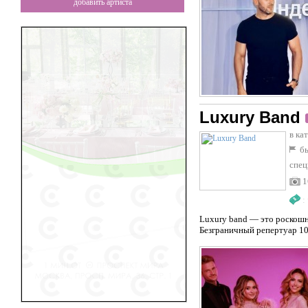
добавить артиста
Luxury Band
в ка
бы
спец
1
:
Luxury band — это роскош
Безграничный репертуар 10