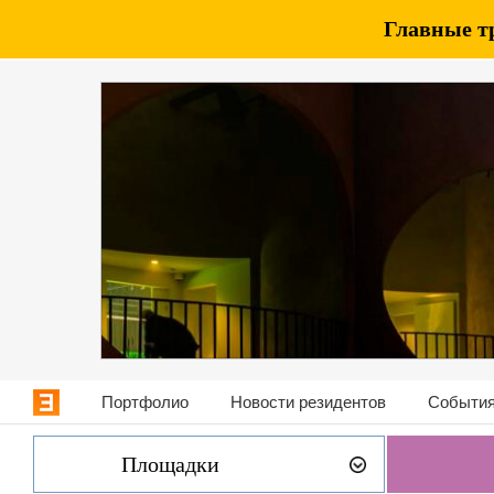
Главные т
Портфолио
Новости резидентов
События
Площадки