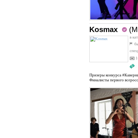
Kosmax
(М
в ка
бы
спец
1
:
Призеры конкурса #Каверни
Финалисты первого всеросс