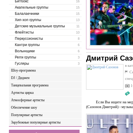
Битбокс
16
Акапельные группы
15
Балалаечники
15
Хип-хоп группы
13
Детские музыкальные группы
11
Флейтисты
10
Перкуссионисты
8
Кантри группы
6
Волынщики
6
Дмитрий Саз
Регги группы
3
Гусляры
3
в ка
Шоу-программа
Се
DJ / Диджеи
спец
Танцевальная программа
1
Артисты цирка
:
Атмосферные артисты
Если Вы ищите на меропр
(Сазонов Дмитрий) - музык
Обеспечение шоу
Популярные артисты
Зарубежные популярные артисты