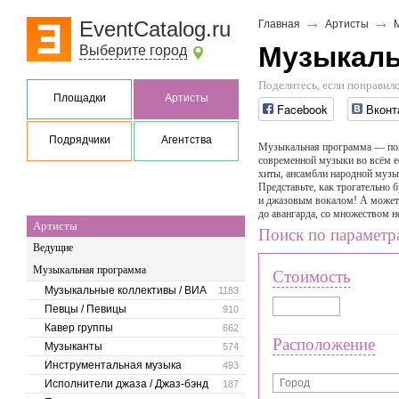
→
→
EventCatalog.ru
Главная
Артисты
Музыкаль
Выберите город
Поделитесь, если понравилс
Площадки
Артисты
Facebook
Вконт
Подрядчики
Агентства
Музыкальная программа — пожа
современной музыки во всём её
хиты, ансамбли народной музык
Представьте, как трогательно 
и джазовым вокалом! А может, 
до авангарда, со множеством 
Артисты
Поиск по параметр
Ведущие
Музыкальная программа
Стоимость
Музыкальные коллективы / ВИА
1183
Певцы / Певицы
910
Кавер группы
662
Расположение
Музыканты
574
Инструментальная музыка
493
Исполнители джаза / Джаз-бэнд
187