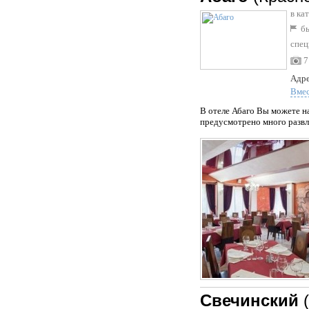
в ка
бы
спец
7
Адре
Вме
В отеле Абаго Вы можете н
предусмотрено много развле
Свечинский