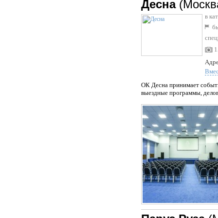
Десна
(Москв
в ка
бы
спец
1
Адре
Вме
ОК Десна принимает событи
выездные программы, делов