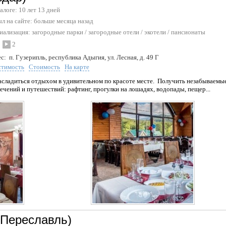
талоге: 10 лет 13 дней
л на сайте:
больше месяца назад
иализация:
загородные парки
/
загородные отели / экотели
/
пансионаты
2
с:
п. Гузерипль, республика Адыгия, ул. Лесная, д. 49 Г
стимость
Стоимость
На карте
асладиться отдыхом в удивительном по красоте месте. Получить незабываемые
чений и путешествий: рафтинг, прогулки на лошадях, водопады, пещер...
(Переславль)