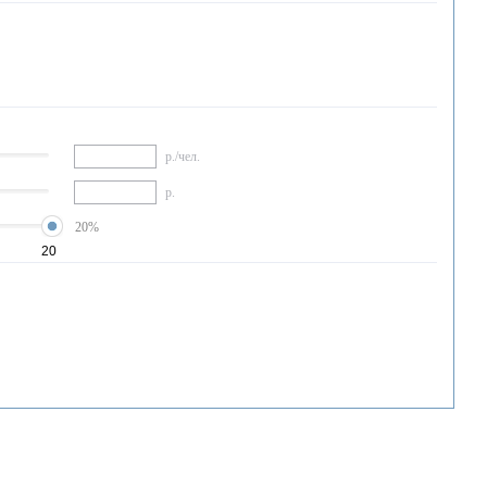
р./чел.
р.
20%