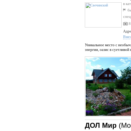
в ка
бы
спец
8
Адре
Вме
Уникальное место с необыч
энергии, оазис в суетливой
ДОЛ Мир
(Мо