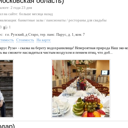
Московская область)
талоге: 2 года 23 дня
л на сайте:
больше месяца назад
иализация:
банкетные залы
/
пансионаты
/
рестораны для свадьбы
3
1
с:
г.о. Рузский, д Старо, тер. панс. Парус, д. 1, ком. 7
стимость
Стоимость
На карте
арус Руза» - сказка на берегу водохранилища! Невероятная природа Наш эко-
ь вы сможете насладиться чистым воздухом и пением птиц, что доб...
одар)