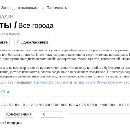
→
→
Загородные площадки
Пансионаты
щадки
аты
/
Все города
ился поиск!
акте
Одноклассники
авно не вызывает ассоциации со скучным, однообразным «оздоровительным» отдыхом. 
ы или большого тенниса. И всё-таки, сегодня в пансионаты ездят не только пользы ради.
е, проведения выездных мероприятий: корпоративов, тимбилдингов, конференций, сваде
н пир на весь мир, а кто-то просто хочет прокатить невесту на тройке с бубенцами да п
большие, уютные пансионаты, словно созданные для семейных праздников. Но нередко п
ресторанами, пейнтбольным клубом и другими возможностями. Сравните все доступные 
кали тут площадку.
Разместите рекламу
и
активируйте Pro-аккаунт
— вас 
ам
0
/
30
/
50
/
80
/
100
/
120
/
150
/
200
/
250
/
300
/
350
/
400
/
500
/
500+
/
600
/
700
/
1000
/
1
Конференция
всей площадки