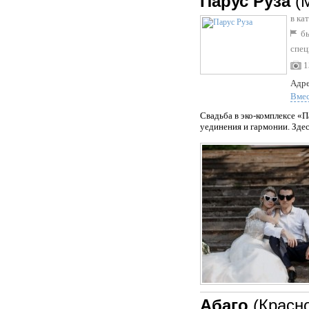
Парус Руза
(
в ка
бы
спец
1
Адре
Вме
Свадьба в эко-комплексе «П
уединения и гармонии. Здес
Абаго
(Красн