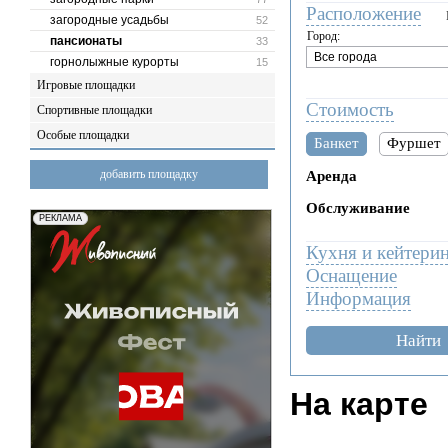
Расположение
загородные усадьбы
52
Город:
пансионаты
33
горнолыжные курорты
15
Игровые площадки
Стоимость
Спортивные площадки
Особые площадки
Банкет
Фуршет
добавить площадку
Аренда
Обслуживание
Кухня и кейтери
Оснащение
Информация
Найти
На карте