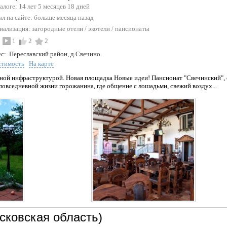
талоге: 14 лет 5 месяцев 18 дней
л на сайте:
больше месяца назад
иализация:
загородные отели / экотели
/
пансионаты
1
2
2
с:
Переславский район, д.Свечино.
стимость
На карте
ной инфраструктурой. Новая площадка Новые идеи! Пансионат "Свечинский", 
 повседневной жизни горожанина, где общение с лошадьми, свежий воздух...
сковская область)