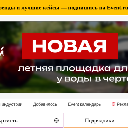
ренды и лучшие кейсы — подпишись на Event.ru 
 индустрии
Добавилось
Event календарь
Рекл
Артисты
Подрядчики