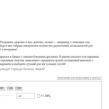
Поправить здоровье в них, конечно, можно — например, с помощью спа-
 Ведь в них собрано невероятное количество развлечений, возможностей для
б и вечеринок!
опариться в баньке с самыми близкими друзьями. В нашем каталоге есть варианты
од скромным титулом «пансионат» скрывается целый гостиничный комплекс с
варианты и выберите лучший для вас и ваших гостей!
увидят гораздо больше людей!
Замечания или пожелания к поиску?
000+
/
1500
/
1500+
+/- 10%