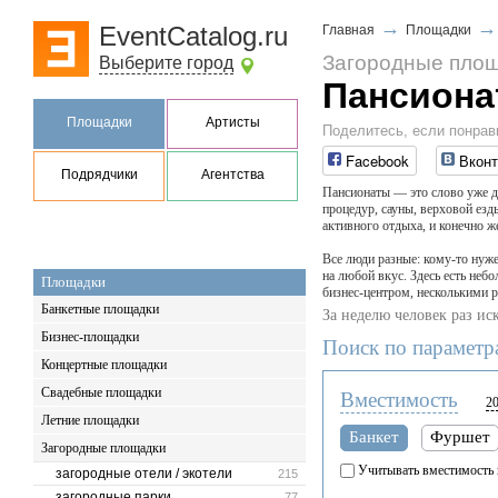
→
EventCatalog.ru
Главная
Площадки
Загородные пло
Выберите город
Пансион
Площадки
Артисты
Поделитесь, если понрав
Facebook
Вконт
Подрядчики
Агентства
Пансионаты — это слово уже д
процедур, сауны, верховой езд
активного отдыха, и конечно ж
Все люди разные: кому-то нуже
на любой вкус. Здесь есть не
Площадки
бизнес-центром, несколькими 
Банкетные площадки
За неделю человек раз ис
Бизнес-площадки
Поиск по параметр
Концертные площадки
Свадебные площадки
Вместимость
2
Летние площадки
Банкет
Фуршет
Загородные площадки
Учитывать вместимость 
загородные отели / экотели
215
загородные парки
77