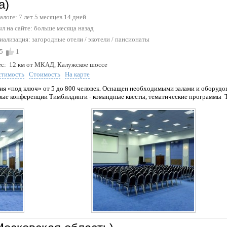
а)
талоге: 7 лет 5 месяцев 14 дней
л на сайте:
больше месяца назад
иализация:
загородные отели / экотели
/
пансионаты
5
1
с:
12 км от МКАД, Калужское шоссе
стимость
Стоимость
На карте
я «под ключ» от 5 до 800 человек. Оснащен необходимыми залами и оборудо
ые конференции Тимбилдинги - командные квесты, тематические программы Т