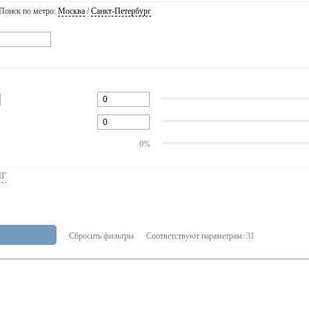
Поиск по метро:
Москва
/
Санкт-Петербург
0%
нг
Сбросить фильтры
Соответствуют параметрам:
31