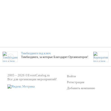
Тимбилдинги под ключ
Тимбилдинги, за которые Благодарят Организаторов!
Жажда Творчества
2005 – 2026 ©
EventCatalog.ru
ТОПовые мастер-классы на мероприятие! Гибкие цены!
Войти
Все для организации мероприятий!
Регистрация
Добавить компанию
ShowTex - Декор и Ди
Мас
ShowTex - производитель огнестойких декораций
ТОП
Группа «Москвичка»
3D 