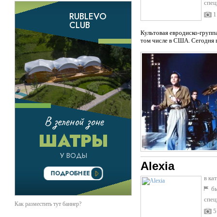
спец
1
Культовая евродиско-группа
том числе в США. Сегодня 
Alexia
в ка
бы
спец
Как разместить тут баннер?
5