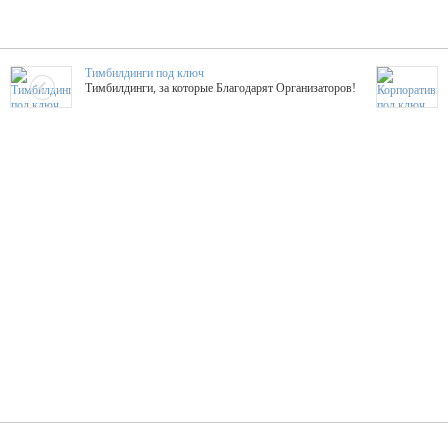
Тимбилдинги под ключ
Тимбилдинги, за которые Благодарят Организаторов!
Жажда Творчества
ТОПовые мастер-классы на мероприятие! Гибкие цены!
ShowTex - Декор и Ди
Мас
ShowTex - производитель огнестойких декораций
ТОП
Группа «Москвичка»
3D 
Настроение, стиль, настоящий драйв в Ваш день!
Кажд
ПК Киловатт Уфа
Вячеслав Вер
Техническое обеспечение мероприятий
Ведущий - за 