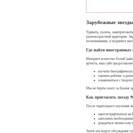
Зарубежные звезды
Удивить, увлечь, заинтригова
разновозрастной аудитории. З
воспоминания, и поднимет нас
Где найти иностранных 
Интернет агентство EventCatal
артиста, наш сайт предоставл
изучить биографическу
оценить рейтинг и рек
ознакомиться с творче
Мы не берём плату за букинг а
Как пригласить звезду 
После тщательного изучения и
зарегистрироваться на 
заполнить необходимые
дождаться звонка или 
Затем последует обсуждение гр