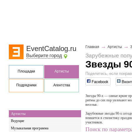
→
→
EventCatalog.ru
Главная
Артисты
Зарубежные поп
Выберите город
Звезды 9
Площадки
Артисты
Поделитесь, если понрав
Facebook
Вконт
Подрядчики
Агентства
Звезды 90-х — самые яркие пр
ритмы до сих пор увлекают мо
веселья.
Артисты
Зарубежные звезды 90-х сегод
впишется в стилистику праздни
Ведущие
участников.
Музыкальная программа
Поиск по параметр