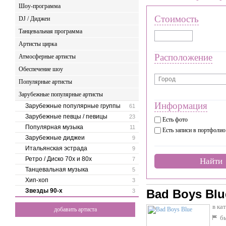
Шоу-программа
Стоимость
DJ / Диджеи
Танцевальная программа
Артисты цирка
Расположение
Атмосферные артисты
Обеспечение шоу
Популярные артисты
Зарубежные популярные артисты
Информация
Зарубежные популярные группы
61
Зарубежные певцы / певицы
23
Есть фото
Популярная музыка
11
Есть записи в портфолио
Зарубежные диджеи
9
Итальянская эстрада
9
Ретро / Диско 70х и 80х
7
Найти
Танцевальная музыка
5
Хип-хоп
3
Звезды 90-х
Bad Boys Blu
3
в ка
добавить артиста
бы