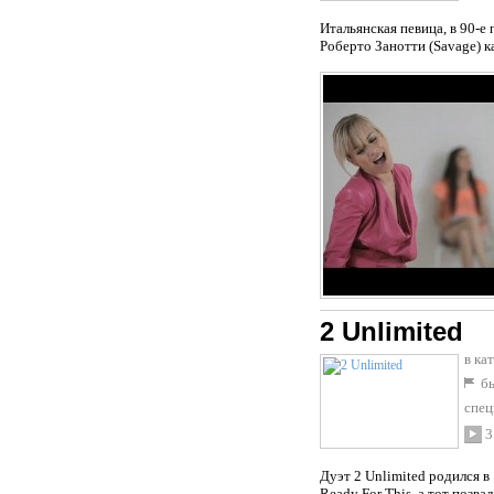
Итальянская певица, в 90-е
Роберто Занотти (Savage) ка
2 Unlimited
в ка
бы
спец
3
Дуэт 2 Unlimited родился 
Ready For This, а тот позва