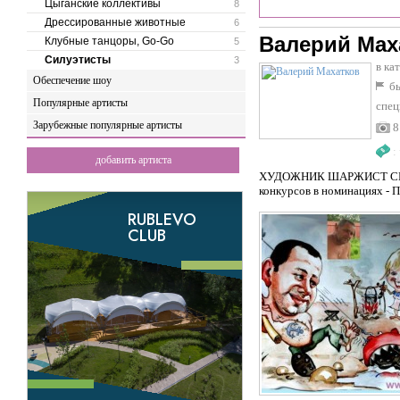
Цыганские коллективы
8
Дрессированные животные
6
Валерий Мах
Клубные танцоры, Go-Go
5
Силуэтисты
3
в ка
Обеспечение шоу
бы
Популярные артисты
спец
Зарубежные популярные артисты
8
:
добавить артиста
ХУДОЖНИК ШАРЖИСТ СИЛУ
конкурсов в номинациях - 