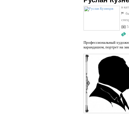
в ка
бы
спец
5
:
Профессиональный художник
карандашом, портрет на зак