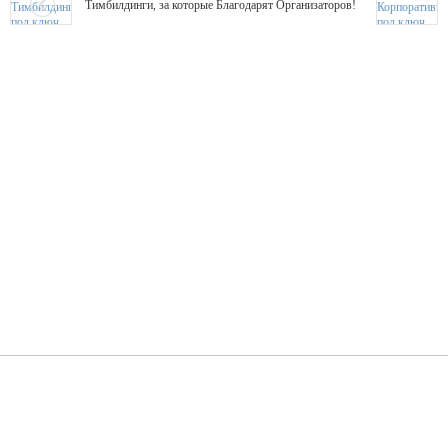
Тимбилдинги, за которые Благодарят Организаторов!
Жажда Творчества
ТОПовые мастер-классы на мероприятие! Гибкие цены!
ShowTex - Декор и Ди
Мас
ShowTex - производитель огнестойких декораций
ТОП
Группа «Москвичка»
3D 
Настроение, стиль, настоящий драйв в Ваш день!
Кажд
ПК Киловатт Уфа
Вячеслав Вер
Техническое обеспечение мероприятий
Ведущий - за 