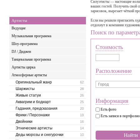
Силуэтисты — настоящие волше
ваших гостей. Получить свой с
зарисовок, вырезает чёткий п
Артисты
Если вы решили пригласить худ
отдохнут в компании художник
Ведущие
Поиск по параметр
Музыкальная программа
Шоу-программа
Стоимость
DJ / Диджеи
Танцевальная программа
Артисты цирка
Расположение
Атмосферные артисты
Оригинальный жанр
62
Шаржисты
28
Живые статуи
26
Информация
Аквагрим и бодиарт
25
Гадания, предсказания
20
Есть фото
Фрики / Персонажи
19
Есть записи в портфолио
Двойники
16
Этнические артисты
14
Найти
Деды морозы и снегурочки
10