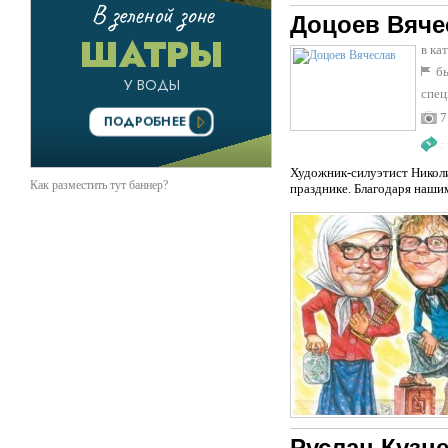
Доцоев Вяче
в ка
бы
спец
7
:
Художник-силуэтист Николи
Как разместить тут баннер?
празднике. Благодаря наш
Руслан Кузн