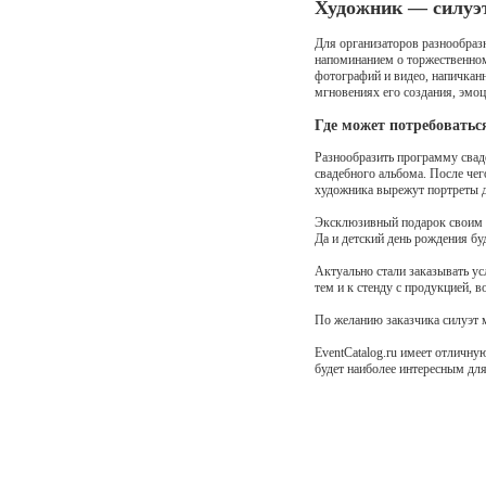
Художник — силуэт
Для организаторов разнообразн
напоминанием о торжественном
фотографий и видео, напичкан
мгновениях его создания, эмоц
Где может потребоватьс
Разнообразить программу свад
свадебного альбома. После чег
художника вырежут портреты др
Эксклюзивный подарок своим д
Да и детский день рождения б
Актуально стали заказывать у
тем и к стенду с продукцией, 
По желанию заказчика силуэт
EventCatalog.ru имеет отличну
будет наиболее интересным дл