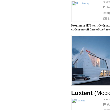
в ка
бы
спец
8
Компания HTS tentiQ (бывш
собственной базе общей пл
Luxtent
(Моск
в ка
бы
спец