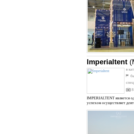
Imperialtent
(
в ка
бы
спец
8
IMPERIALTENT является од
успехом осуществляет деяте