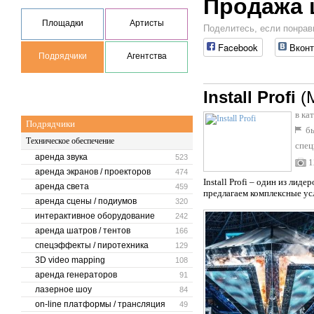
Продажа 
Площадки
Артисты
Поделитесь, если понрав
Facebook
Вконт
Подрядчики
Агентства
Install Profi
(
в ка
Подрядчики
бы
Техническое обеспечение
спец
тент
аренда звука
523
1
шатр
аренда экранов / проекторов
474
Install Profi – один из лид
аренда света
459
предлагаем комплексные ус
аренда сцены / подиумов
320
интерактивное оборудование
242
аренда шатров / тентов
166
спецэффекты / пиротехника
129
3D video mapping
108
аренда генераторов
91
лазерное шоу
84
on-line платформы / трансляция
49