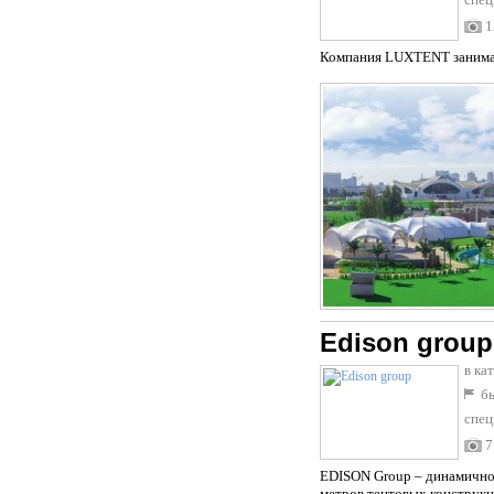
1
Компания LUXTENT занимае
Edison group
в ка
бы
спец
тент
7
EDISON Group – динамично 
метров тентовых конструкц