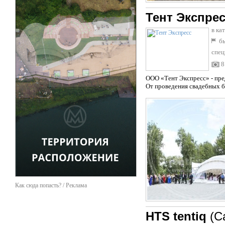
Тент Экспре
в ка
бы
спец
8
ООО «Тент Экспресс» - пре
От проведения свадебных ба
Как сюда попасть? / Реклама
HTS tentiq
(С