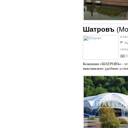
Шатровъ
(Мо
в ка
бы
спец
8
Компания «ШАТРОВЪ» - это 
максимально удобные услов