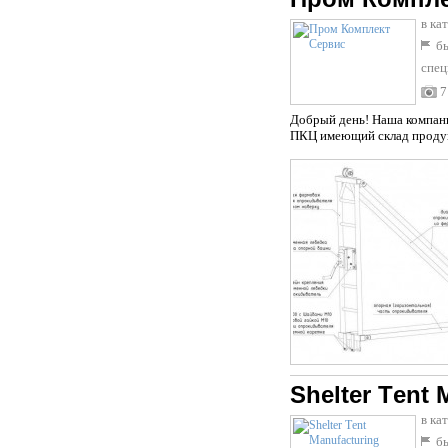
в ка
бы
спец
7
Добрый день! Наша компани
ПКЦ имеющий склад продукц
Shelter Тent 
в ка
бы