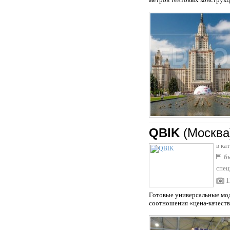
QBIK
(Москва
в ка
бы
спец
1
Готовые универсальные мод
соотношения «цена-качество