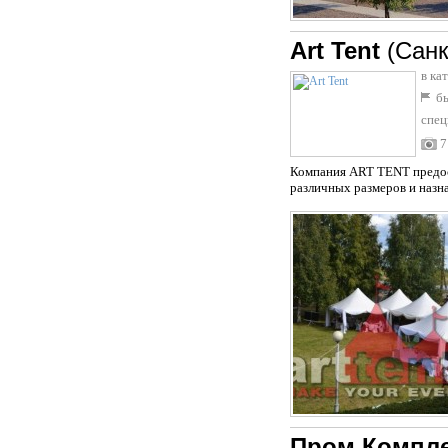
Art Tent
(Санк
в ка
бы
спец
7
Компания ART TENT предост
различных размеров и назна
Пром Компле