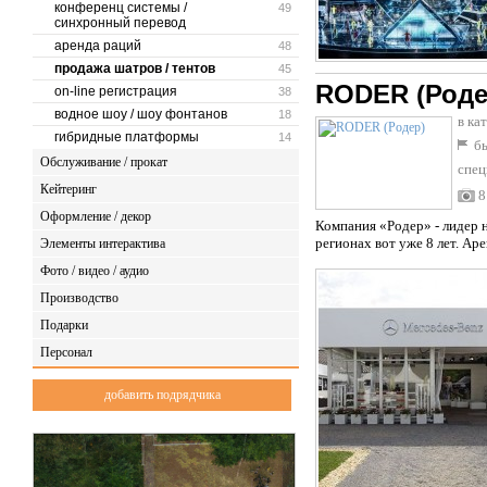
конференц системы /
49
синхронный перевод
аренда раций
48
продажа шатров / тентов
45
RODER (Роде
on-line регистрация
38
водное шоу / шоу фонтанов
18
в ка
гибридные платформы
14
бы
Обслуживание / прокат
спец
Кейтеринг
8
Оформление / декор
Компания «Родер» - лидер 
регионах вот уже 8 лет. Ар
Элементы интерактива
Фото / видео / аудио
Производство
Подарки
Персонал
добавить подрядчика