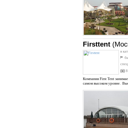
Firsttent
(Мос
в ка
бы
спец
8
Компания First Tent заним
самом высоком уровне. Высо