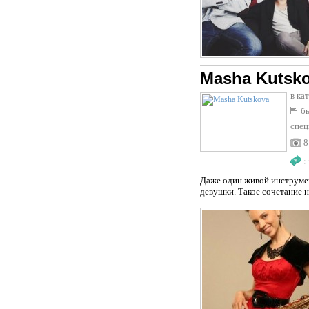
Masha Kutsk
в ка
бы
спец
8
:
Даже один живой инструмен
девушки. Такое сочетание 