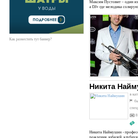
Максим Пустовит – один из
a DJ» где мелодика солирую
Как разместить тут баннер?
Никита Най
в ка
бы
спец
8
:
Никита Наймушин - професс
рождения, юбилей, клубную 