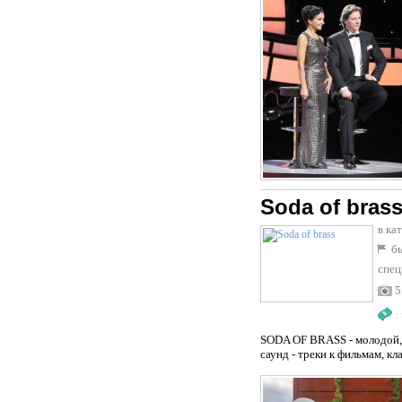
Soda of bras
в ка
бы
спец
5
:
SODA OF BRASS - молодой, 
саунд - треки к фильмам, к