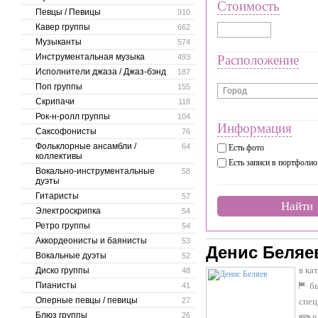
Стоимость
Певцы / Певицы
910
Кавер группы
662
Музыканты
574
Инструментальная музыка
493
Расположение
Исполнители джаза / Джаз-бэнд
187
Поп группы
155
Скрипачи
118
Рок-н-ролл группы
104
Информация
Саксофонисты
76
Фольклорные ансамбли /
64
Есть фото
коллективы
Есть записи в портфолио
Вокально-инструментальные
58
дуэты
Гитаристы
57
Найти
Электроскрипка
54
Ретро группы
54
Аккордеонисты и баянисты
53
Денис Беляе
Вокальные дуэты
52
в ка
Диско группы
48
Пианисты
бы
41
Оперные певцы / певицы
27
спец
Блюз группы
26