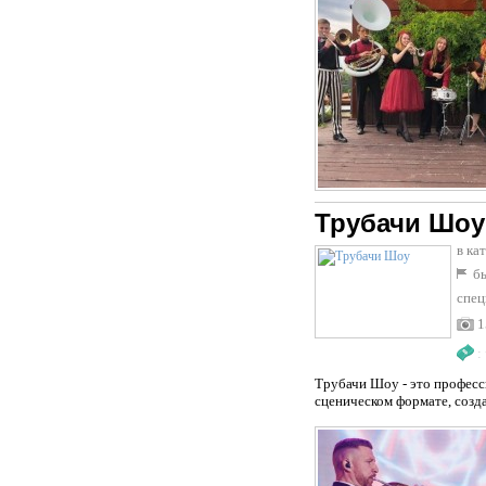
Трубачи Шоу
в ка
бы
спец
1
:
Трубачи Шоу - это професс
сценическом формате, созда