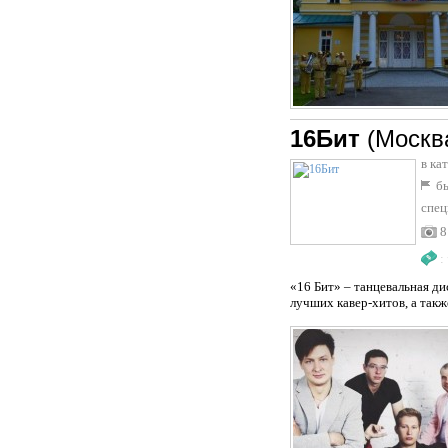
16Бит
(Москв
в ка
бы
спец
8
:
«16 Бит» – танцевальная д
лучших кавер-хитов, а такж