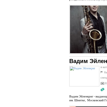
Вадим Эйлен
в ка
бы
спец
8
:
Вадим Эйленкриг - выдающ
им. Шнитке, Московский Го