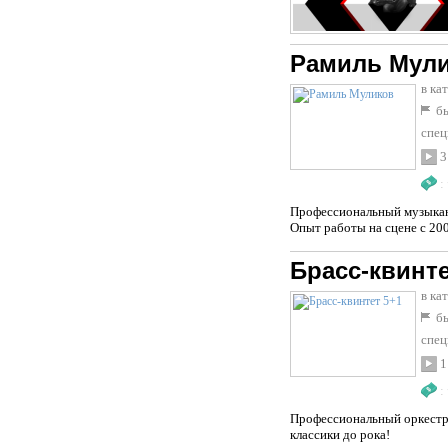
Рамиль Мул
в ка
бы
спец
3
:
Профессиональный музыкант
Опыт работы на сцене с 2001
Брасс-квинте
в ка
бы
спец
1
:
Профессиональный оркестр 
классики до рока!