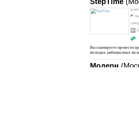
StepTime
(Мо
в ка
бы
спец
дуэ
3
:
Вы планируете провести пр
молодых амбициозных музык
Модерн
(Мос
в ка
бы
спец
4
:
Духовой оркестр МОДЕРН ве
городские мероприятия. В 