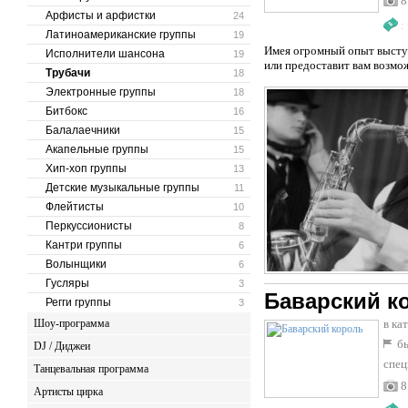
8
Арфисты и арфистки
24
:
Латиноамериканские группы
19
Имея огромный опыт высту
Исполнители шансона
19
или предоставит вам возмож
Трубачи
18
Электронные группы
18
Битбокс
16
Балалаечники
15
Акапельные группы
15
Хип-хоп группы
13
Детские музыкальные группы
11
Флейтисты
10
Перкуссионисты
8
Кантри группы
6
Волынщики
6
Гусляры
3
Баварский к
Регги группы
3
Шоу-программа
в ка
бы
DJ / Диджеи
спец
Танцевальная программа
8
Артисты цирка