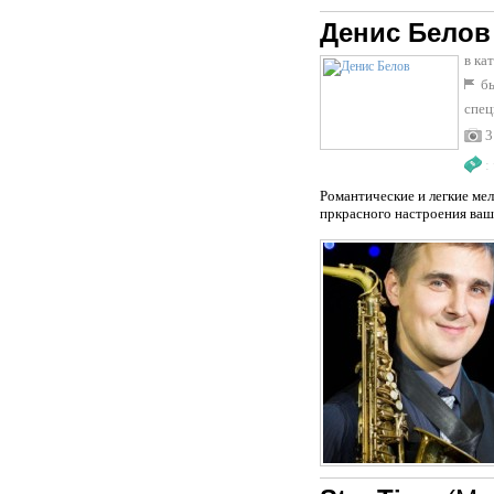
Денис Белов
в ка
бы
спец
3
:
Романтические и легкие мел
пркрасного настроения ваш