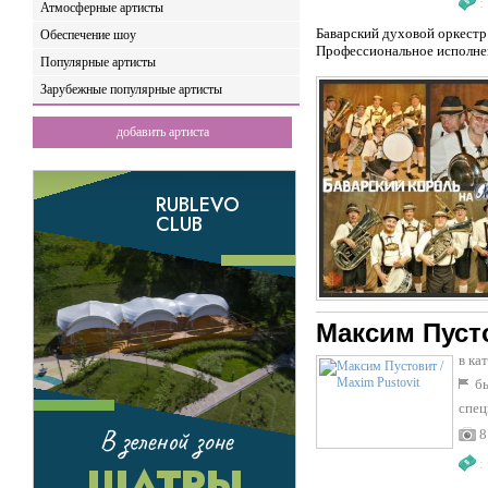
:
Атмосферные артисты
Баварский духовой оркестр
Обеспечение шоу
Профессиональное исполнен
Популярные артисты
Зарубежные популярные артисты
добавить артиста
Максим Пусто
в ка
бы
спец
8
: