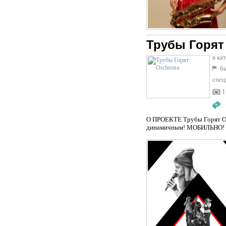
Трубы Горят 
в ка
бы
спец
1
:
О ПРОЕКТЕ Трубы Горят Orc
динамичным! МОБИЛЬНО! На 