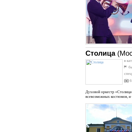
Столица
(Мос
в ка
бы
спец
6
Духовой оркестр «Столица»
всевозможных костюмов, и 