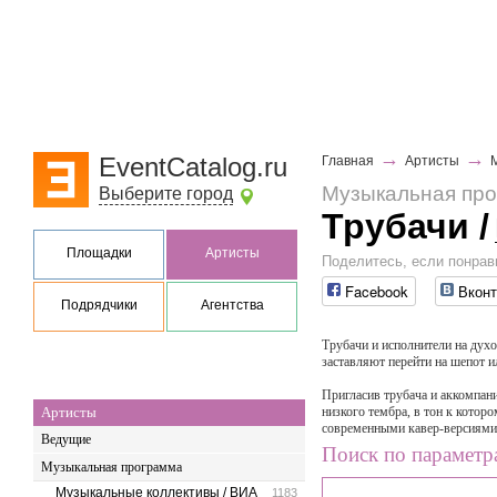
→
→
EventCatalog.ru
Главная
Артисты
Музыкальная пр
Выберите город
Трубачи
/
Площадки
Артисты
Поделитесь, если понрав
Facebook
Вконт
Подрядчики
Агентства
Трубачи и исполнители на духо
заставляют перейти на шепот и
Пригласив трубача и аккомпан
Артисты
низкого тембра, в тон к котор
современными кавер-версиями
Ведущие
Поиск по параметр
Музыкальная программа
Музыкальные коллективы / ВИА
1183