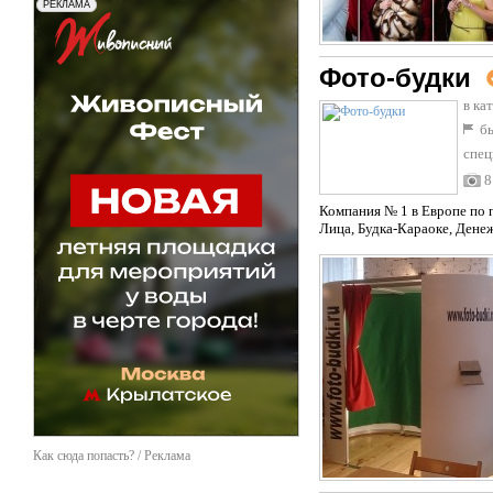
Фото-будки
в ка
бы
спец
8
Компания № 1 в Европе по 
Лица, Будка-Караоке, Дене
Как сюда попасть? / Реклама