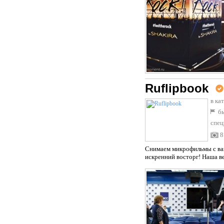
Ruflipbook
в ка
бы
спец
8
Снимаем микрофильмы с ва
искренний восторг! Наша в