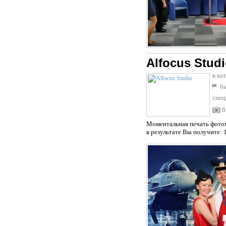
Alfocus Stud
в ка
бы
спец
8
Моментальная печать фотом
в результате Вы получите: 