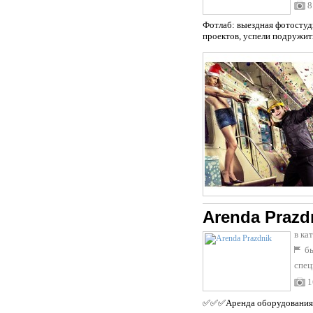
8
Фотлаб: выездная фотостуд
проектов, успели подружитьс
Arenda Prazd
в ка
бы
спец
обор
1
✅✅✅Аренда оборудования, 