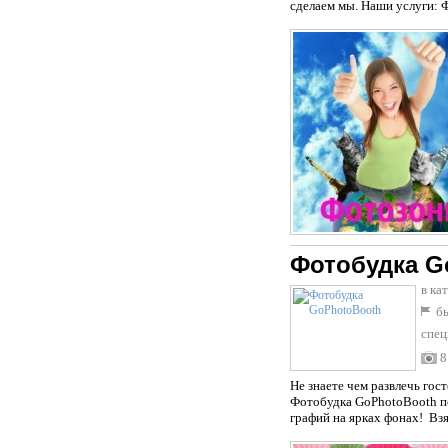
сделаем мы. Наши услуги: Ф
Фотобудка G
в ка
бы
спец
8
Не знаете чем развлечь гос
Фотобудка GoPhotoBooth по
графий на ярках фонах! Взяв