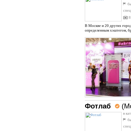
бы
спец
8
В Москве и 20 других горо
определенным хэштегом, бр
Фотлаб
(М
в ка
бы
спец