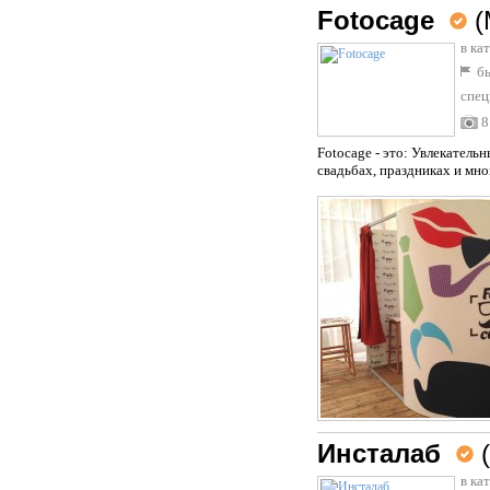
Fotocage
(
в ка
бы
спец
8
Fotocage - это: Увлекател
свадьбах, праздниках и мн
Инсталаб
в ка