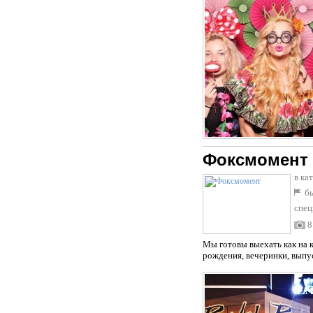
Фоксмомент
в ка
бы
спец
8
Мы готовы выехать как на к
рождения, вечеринки, выпус