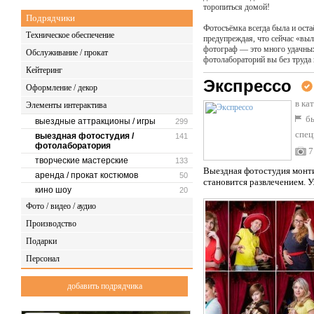
торопиться домой!
Подрядчики
Фотосъёмка всегда была и оста
Техническое обеспечение
предупреждая, что сейчас «выл
фотограф — это много удачны
Обслуживание / прокат
фотолабораторий вы без труда 
Кейтеринг
Экспрессо
Оформление / декор
в ка
Элементы интерактива
бы
выездные аттракционы / игры
299
спец
выездная фотостудия /
141
фотолаборатория
7
творческие мастерские
133
Выездная фотостудия монти
аренда / прокат костюмов
50
становится развлечением. У
кино шоу
20
Фото / видео / аудио
Производство
Подарки
Персонал
добавить подрядчика