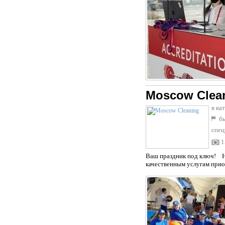
Moscow Clea
в ка
бы
спец
1
Ваш праздник под ключ! На
качественным услугам прио