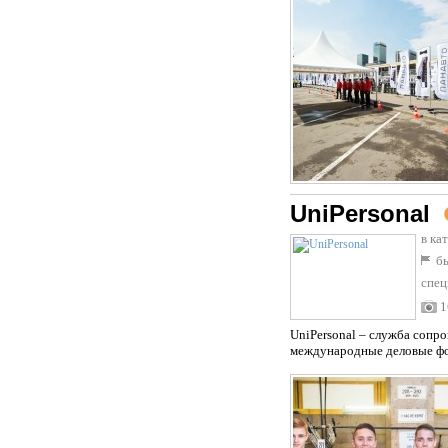
UniPersonal
в ка
бы
спец
пар
1
UniPersonal – служба сопр
международные деловые фор