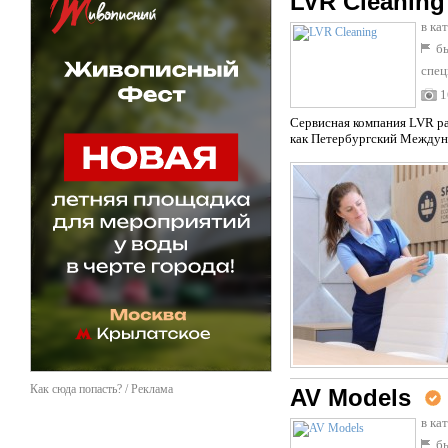
LVR Cleaning
в ка
бы
спец
1
Сервисная компания LVR ра
как Петербургский Междуна
Как сюда попасть? / Реклама
AV Models
в ка
бы