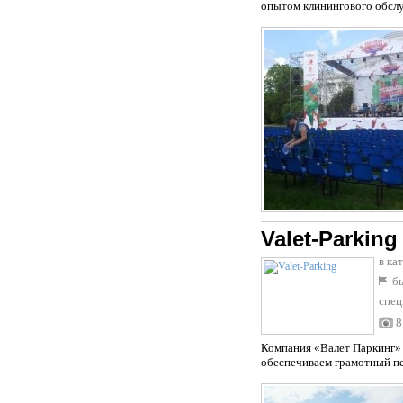
опытом клинингового обсл
Valet-Parking
в ка
бы
спец
8
Компания «Валет Паркинг» 
обеспечиваем грамотный пер