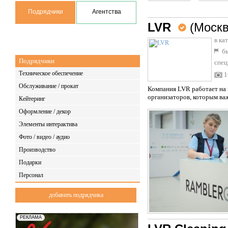
Подрядчики
Агентства
LVR
(Москв
в ка
бы
Подрядчики
спец
Техническое обеспечение
1
Обслуживание / прокат
Компания LVR работает на 
организаторов, которым ва
Кейтеринг
Оформление / декор
Элементы интерактива
Фото / видео / аудио
Производство
Подарки
Персонал
добавить подрядчика