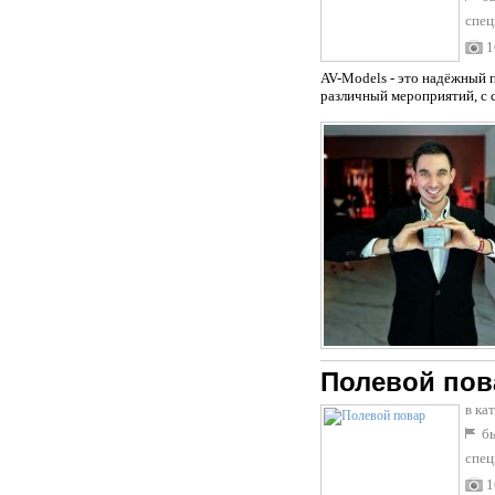
спец
1
AV-Models - это надёжный п
различный мероприятий, с 
Полевой пов
в ка
бы
спец
1