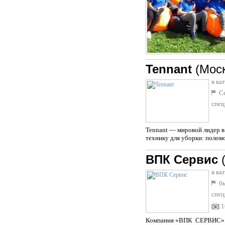
Tennant
(Мос
в ка
Се
спец
Tennant — мировой лидер в
технику для уборки: полом
ВПК Сервис
в ка
бы
спец
1
Компания «ВПК СЕРВИС» – с