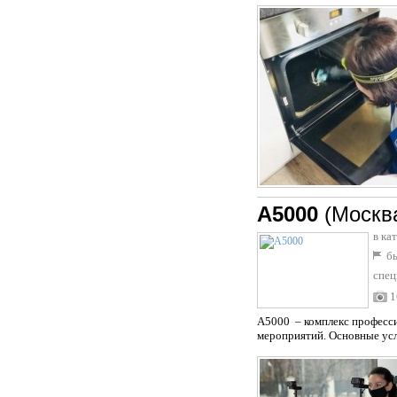
A5000
(Москв
в ка
бы
спец
1
A5000 – комплекс професси
мероприятий. Основные усл