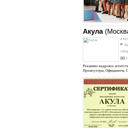
Акула
(Москв
в ка
бы
спец
1
Рекламно-кадровое агентст
Промоутеры, Официанты, Ох