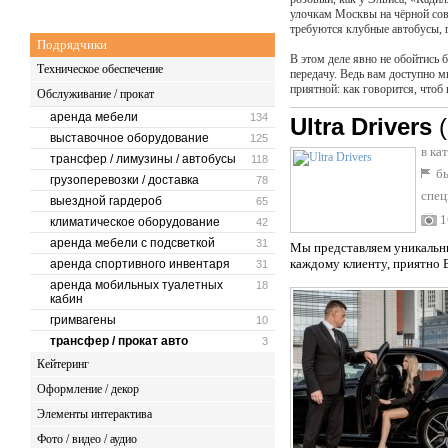
улочкам Москвы на чёрной сове
требуются клубные автобусы, г
Подрядчики
В этом деле явно не обойтись 
Техническое обеспечение
передачу. Ведь вам доступно 
приятной: как говорится, чтоб 
Обслуживание / прокат
аренда мебели
134
Ultra Drivers
выставочное оборудование
125
в ка
трансфер / лимузины / автобусы
118
бы
грузоперевозки / доставка
78
спец
выездной гардероб
65
1
климатическое оборудование
42
аренда мебели с подсветкой
31
Мы представляем уникальны
каждому клиенту, приятно 
аренда спортивного инвентаря
31
аренда мобильных туалетных
18
кабин
гримвагены
10
трансфер / прокат авто
3
Кейтеринг
Оформление / декор
Элементы интерактива
Фото / видео / аудио