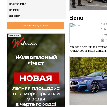
Производство
Подарки
Персонал
Beno
в ка
добавить подрядчика
бы
спец
7
Аренда роскошных автомоб
удовлетворят ваши уникаль