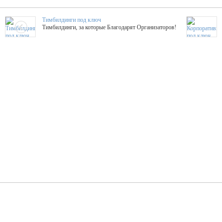
Тимбилдинги под ключ
Тимбилдинги, за которые Благодарят Организаторов!
Жажда Творчества
ТОПовые мастер-классы на мероприятие! Гибкие цены!
ShowTex - Декор и Ди
Мас
ShowTex - производитель огнестойких декораций
ТОП
Группа «Москвичка»
3D 
Настроение, стиль, настоящий драйв в Ваш день!
Кажд
ПК Киловатт Уфа
Вячеслав Вер
Техническое обеспечение мероприятий
Ведущий - за 