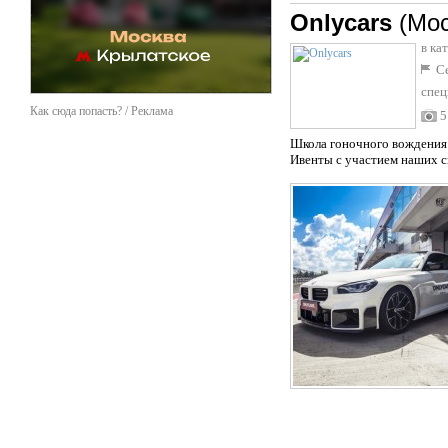
Onlycars
(Мос
в ка
Се
спец
Как сюда попасть? / Реклама
5
Школа гоночного вождения 
Ивенты с участием наших с