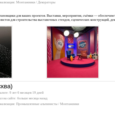
иализация:
Монтажники
/
Декораторы
новщики для ваших проектов. Выставки, мероприятия, съёмки — обеспечим б
истов для строительства выставочных стендов, сценических конструкций, дек.
ква)
талоге: 9 лет 6 месяцев 19 дней
л на сайте:
больше месяца назад
иализация:
Промышленные альпинисты
/
Монтажники