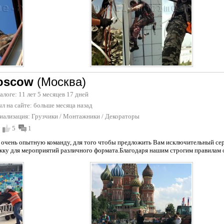
oscow
(Москва)
талоге: 11 лет 5 месяцев 17 дней
л на сайте:
больше месяца назад
иализация:
Грузчики
/
Монтажники
/
Декораторы
5
1
очень опытную команду, для того чтобы предложить Вам исключительный сер
у для мероприятий различного формата.Благодаря нашим строгим правилам о