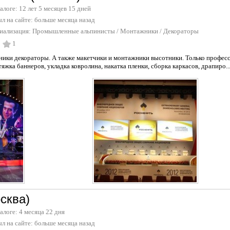
талоге: 12 лет 5 месяцев 15 дней
л на сайте:
больше месяца назад
иализация:
Промышленные альпинисты
/
Монтажники
/
Декораторы
1
ки декораторы. А также макетчики и монтажники высотники. Только професс
жка баннеров, укладка ковролина, накатка пленки, сборка каркасов, драпиро..
сква)
талоге: 4 месяца 22 дня
л на сайте:
больше месяца назад