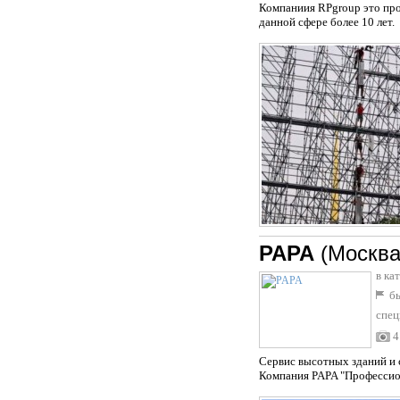
Компаниия RPgroup это про
данной сфере более 10 лет.
PAPA
(Москва
в ка
бы
спец
4
Сервис высотных зданий и 
Компания PAPA "Профессио