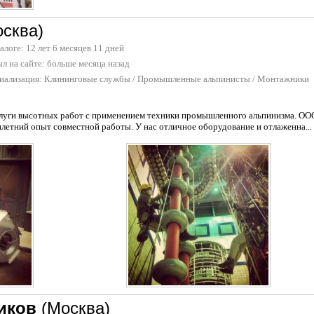
осква)
талоге: 12 лет 6 месяцев 11 дней
л на сайте:
больше месяца назад
иализация:
Клининговые службы
/
Промышленные альпинисты
/
Монтажники
луги высотных работ с применением техники промышленного альпинизма. ООО 
илетний опыт совместной работы. У нас отличное оборудование и отлаженна...
иков
(Москва)