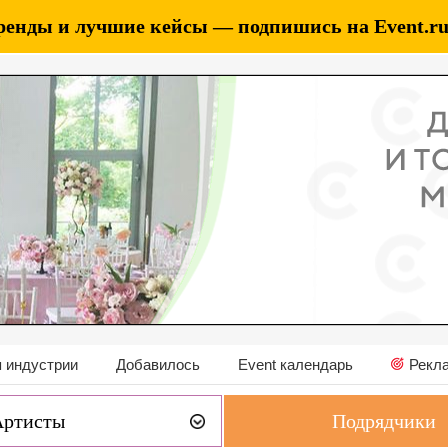
ренды и лучшие кейсы — подпишись на Event.ru 
 индустрии
Добавилось
Event календарь
Рекл
Артисты
Подрядчики