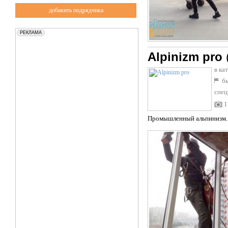
добавить подрядчика
Alpinizm pro
в ка
бы
спец
1
Промышленный альпинизм.