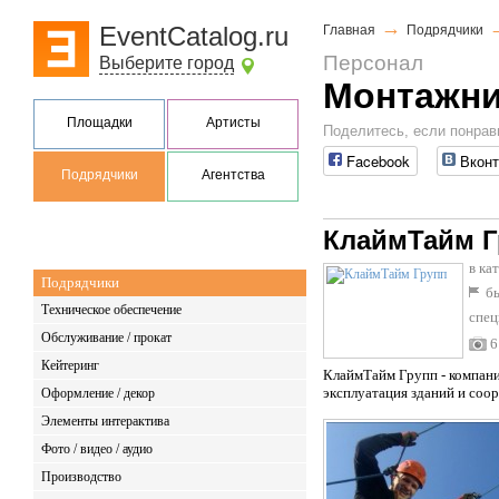
→
EventCatalog.ru
Главная
Подрядчики
Персонал
Выберите город
Монтажн
Площадки
Артисты
Поделитесь, если понрав
Facebook
Вконт
Подрядчики
Агентства
КлаймТайм Г
в ка
Подрядчики
бы
Техническое обеспечение
спец
Обслуживание / прокат
6
Кейтеринг
КлаймТайм Групп - компани
эксплуатация зданий и соор
Оформление / декор
Элементы интерактива
Фото / видео / аудио
Производство