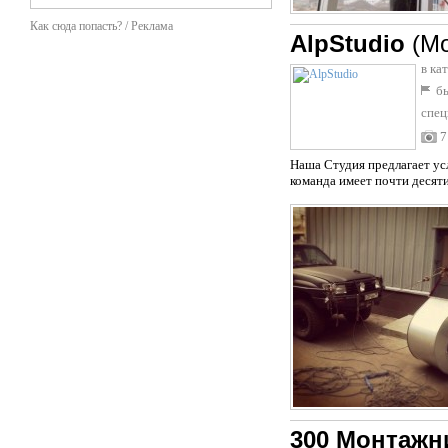
Как сюда попасть? / Реклама
AlpStudio
(М
в ка
бы
спец
7
Наша Студия предлагает ус
команда имеет почти десят
300 Монтажн