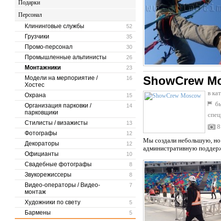
Подарки
Персонал
Клининговые службы
52
Грузчики
35
Промо-персонал
30
Промышленные альпинисты
26
Монтажники
23
ShowCrew M
Модели на мерпориятие /
16
Хостес
в ка
Охрана
15
бы
Организация парковки /
14
парковщики
спец
Стилисты / визажисты
13
8
Фотографы
12
Мы создали небольшую, но 
Декораторы
12
административную поддержк
Официанты
10
Свадебные фотографы
8
Звукорежиссеры
8
Видео-операторы / Видео-
7
монтаж
Художники по свету
5
Бармены
5