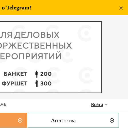
в Telegram!
ама
Войти
Агентства