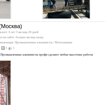
(Москва)
талоге: 6 лет 3 месяца 28 дней
л на сайте:
больше месяца назад
иализация:
Промышленные альпинисты
/
Монтажники
3
1
 Промышленные альпинисты профи сделают любые высотные работы