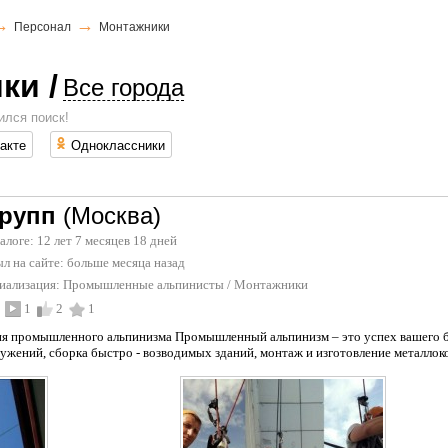
→
→
Персонал
Монтажники
ики
/
Все города
ился поиск!
акте
Одноклассники
рупп
(Москва)
талоге: 12 лет 7 месяцев 18 дней
л на сайте:
больше месяца назад
иализация:
Промышленные альпинисты
/
Монтажники
1
2
1
я промышленного альпинизма Промышленный альпинизм – это успех вашего б
ужений, сборка быстро - возводимых зданий, монтаж и изготовление металлоко.