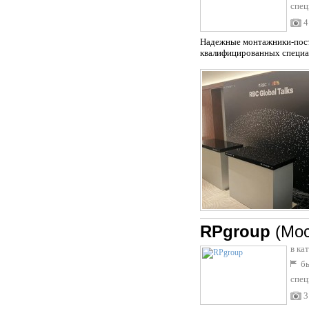
спец
4
Надежные монтажники-поста
квалифицированных специал
RPgroup
(Мос
в ка
бы
спец
3