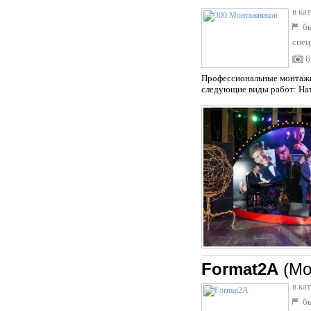
в ка
бы
спец
6
Профессиональные монтажни
следующие виды работ: Натя
Format2A
(Мо
в ка
бы