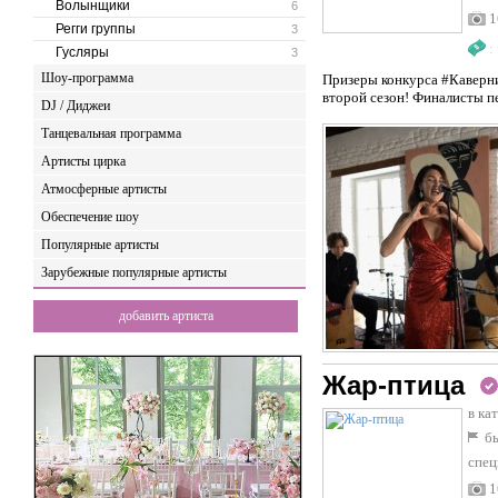
Волынщики
6
1
Регги группы
3
:
Гусляры
3
Шоу-программа
Призеры конкурса #Каверни
второй сезон! Финалисты п
DJ / Диджеи
Танцевальная программа
Артисты цирка
Атмосферные артисты
Обеспечение шоу
Популярные артисты
Зарубежные популярные артисты
добавить артиста
Жар-птица
в ка
бы
спец
1