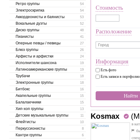
Ретро группы
54
Стоимость
Электроскрипка
54
Аккордеонисты и баянисты
53
Вокальные дуэты
52
Диско группы
48
Расположение
Пианисты
41
Оперные певцы / певицы
27
Блюз группы
26
Арфисты и арфистки
24
Информация
Исполнители шансона
19
Латиноамериканские группы
19
Есть фото
Трубачи
18
Есть записи в портфолио
Электронные группы
18
Битбокс
16
Найти
Акапельные группы
15
Балалаечники
15
Хип-хоп группы
13
Kosmax
(М
Детские музыкальные группы
11
Флейтисты
10
в ка
Перкуссионисты
8
бы
Кантри группы
6
спец