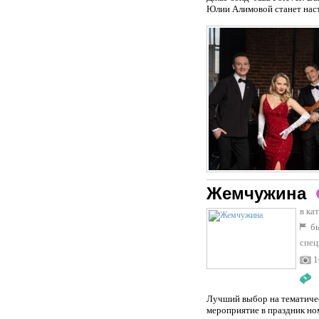
Юлии Алимовой станет насто
Жемчужина
в ка
бы
спец
1
:
Лучший выбор на тематическ
мероприятие в праздник но