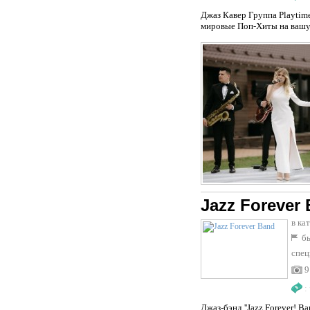
Джаз Кавер Группа Playtim
мировые Поп-Хиты на вашу 
Jazz Forever
в ка
бы
спец
9
:
Джаз-бэнд ''Jazz Forever! 