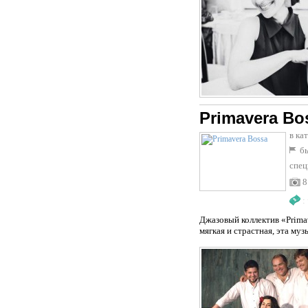
Primavera Bo
в ка
бы
спец
8
:
Джазовый коллектив «Prima
мягкая и страстная, эта му