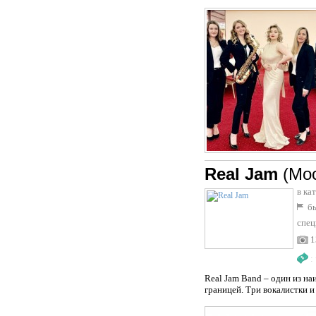
Real Jam
(Мо
в ка
бы
спец
1
:
Real Jam Band – один из на
границей. Три вокалистки и