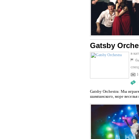
Gatsby Orche
в ка
бы
спец
1
:
Gatsby Orchestra: Мы игра
шампанского, море веселья 