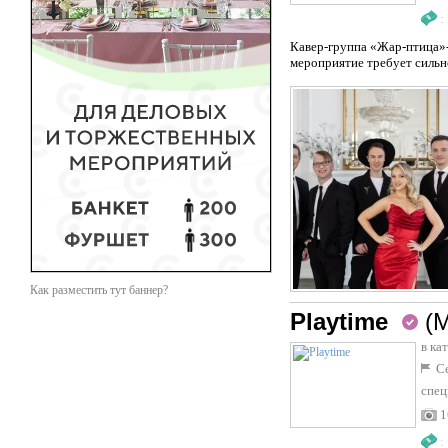
:
Кавер-группа «Жар-птица»-
мероприятие требует сильн
Как разместить тут баннер?
Playtime
(
в ка
Се
спец
1
: