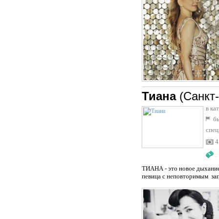
Тиана
(Санкт
в ка
бы
спец
4
:
ТИАНА - это новое дыхание
певица с неповторимым зап