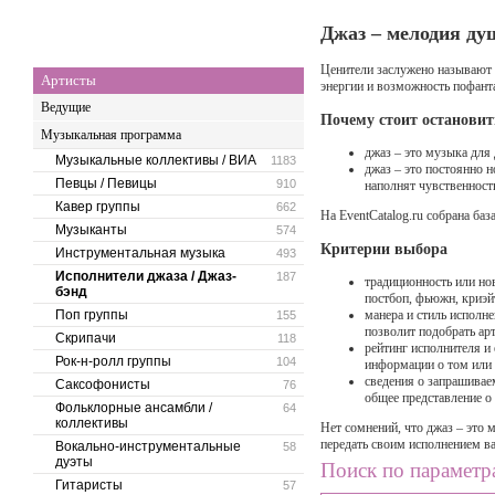
Джаз – мелодия ду
Ценители заслужено называют д
Артисты
энергии и возможность пофанта
Ведущие
Почему стоит остановит
Музыкальная программа
джаз – это музыка для 
Музыкальные коллективы / ВИА
1183
джаз – это постоянно 
Певцы / Певицы
910
наполнят чувственнос
Кавер группы
662
На EventСatalog.ru собрана ба
Музыканты
574
Критерии выбора
Инструментальная музыка
493
Исполнители джаза / Джаз-
187
традиционность или но
бэнд
постбоп, фьюжн, криэй
Поп группы
манера и стиль исполне
155
позволит подобрать ар
Скрипачи
118
рейтинг исполнителя и 
Рок-н-ролл группы
104
информации о том или 
сведения о запрашивае
Саксофонисты
76
общее представление о 
Фольклорные ансамбли /
64
коллективы
Нет сомнений, что джаз – это 
передать своим исполнением в
Вокально-инструментальные
58
дуэты
Поиск по параметр
Гитаристы
57