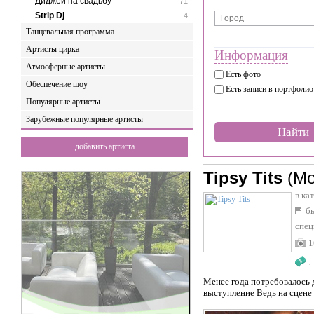
Диджеи на свадьбу
71
Strip Dj
4
Танцевальная программа
Артисты цирка
Информация
Атмосферные артисты
Есть фото
Обеспечение шоу
Есть записи в портфолио
Популярные артисты
Зарубежные популярные артисты
Найти
добавить артиста
Tipsy Tits
(Мо
в ка
бы
спец
1
:
Менее года потребовалось д
выступление Ведь на сцене и