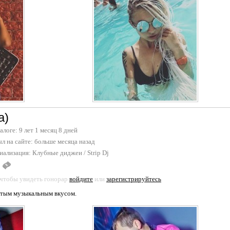
а)
талоге: 9 лет 1 месяц 8 дней
л на сайте:
больше месяца назад
иализация:
Клубные диджеи
/
Strip Dj
 чтобы увидеть гонорар
войдите
или
зарегистрируйтесь
утым музыкальным вкусом.