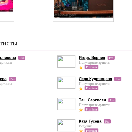
тисты
льникова
Игорь Верник
Pro
Pro
артисты
Популярные артисты
Premium
ера
Лера Кудрявцева
Pro
Pro
артисты
Популярные артисты
Premium
Таш Саркисян
Pro
Популярные артисты
Premium
Катя Гусева
Pro
Ведущие
Premium