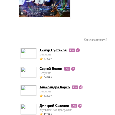
Как сюда попасть?
Тимур Султанов
Pro
Ведущие
6733
Сергей Белов
Pro
Ведущие
5496
Александра Карсо
Pro
Ведущие
5343
Дмитрий Сазонов
Pro
Музыкальная программа
4280