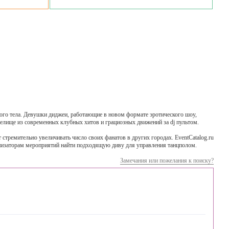
кого тела. Девушки диджеи, работающие в новом формате эротического шоу,
елище из современных клубных хитов и грациозных движений за dj пультом.
тремительно увеличивать число своих фанатов в других городах. EventCatalog.ru
анизаторам мероприятий найти подходящую диву для управления танцполом.
Замечания или пожелания к поиску?