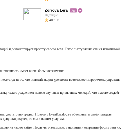
Zorrova Lera
Pro
Ведущие
4059
ций и демонстрирует красоту своего тела. Такое выступление станет изюминкой
ая внешность имеет очень большое значение.
 несмотря на то, что главный акцент уделяется возможности продемонстрировать
стику тела с рождением нового звучания привычных мелодий, что вместе создаёт
ает достаточно трудно. Поэтому EventCatalog.ru объединил в своём разделе,
ск девушки диджея, то мы к вашим услугам.
трацию на нашем сайте. После чего возможно заполнить и отправить форму заявки,