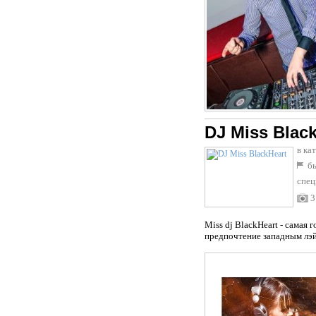
DJ Miss Blac
в ка
бы
спец
3
Miss dj BlackHeart - самая 
предпочтение западным лэйбл