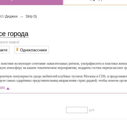
→
DJ / Диджеи
Strip Dj
се города
ился поиск!
акте
Одноклассники
— поистине волнующее сочетание зажигательных ритмов, ультрафиолета и пластики женс
ркую атмосферу на вашем тематическом мероприятии, подарить гостям первоклассное зр
ероятную популярность среди любителей клубных тусовок Москвы и СПб, и продолжают с
деле самых одарённых представительниц направления стрип диджей, чтобы помочь орг
ам
руб.