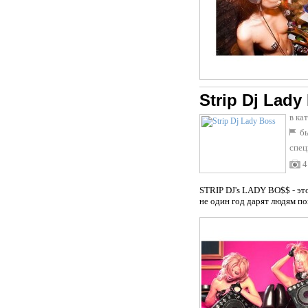
Strip Dj Lady
в ка
бы
спец
4
STRIP DJ's LADY BO$$ - эт
не один год дарят людям по