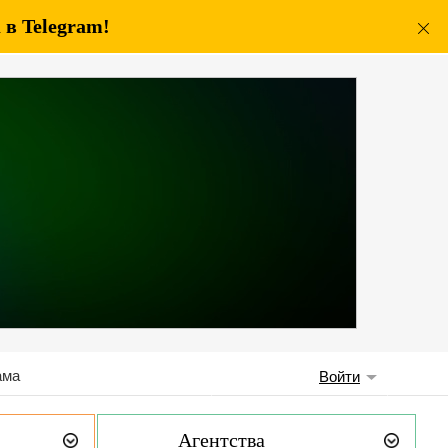
в Telegram!
ама
Войти
Агентства