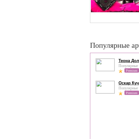
Популярные ар
Теона До
Популярные 
Premium
Оскар Куч
Популярные 
Premium