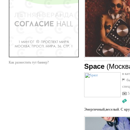
Как разместить тут баннер?
Space
(Москв
в ка
бы
спец
5
:
Энергичный,веселый. С кр