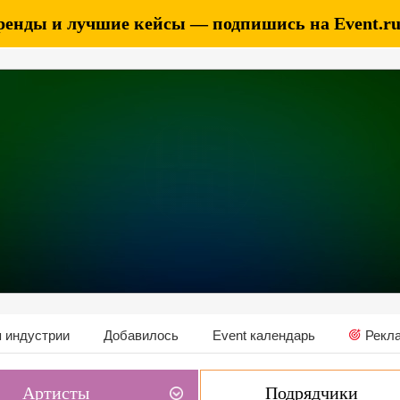
ренды и лучшие кейсы — подпишись на Event.ru 
 индустрии
Добавилось
Event календарь
Рекл
Артисты
Подрядчики