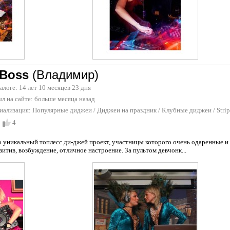
 Boss
(Владимир)
талоге: 14 лет 10 месяцев 23 дня
л на сайте:
больше месяца назад
иализация:
Популярные диджеи
/
Диджеи на праздник
/
Клубные диджеи
/
Stri
4
о уникальный топлесс ди-джей проект, участницы которого очень одаренные и
зитив, возбуждение, отличное настроение. За пультом девчонк...