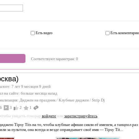
Есть видео
Есть комментарии
Соответствуют параметрам:
0
сква)
талоге: 7 лет 9 месяцев 9 дней
л на сайте:
больше месяца назад
иализация:
Диджеи на праздник
/
Клубные диджеи
/
Strip Dj
6
3
2
1
 чтобы увидеть гонорар
войдите
или
зарегистрируйтесь
иджею Tipsy Tits на то, чтобы клубные афиши сияли её именем, а танцпол раз з
ли за пультом, она всегда и везде оправдывает своё имя — Tipsy Tit...