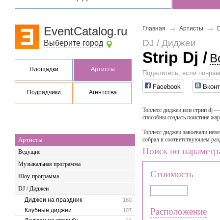
→
→
EventCatalog.ru
Главная
Артисты
DJ / Диджеи
Выберите город
Strip Dj
/
В
Площадки
Артисты
Поделитесь, если понрав
Facebook
Вконт
Подрядчики
Агентства
Топлесс диджеи или стрип dj 
способны создать поистине жа
Топлесс диджеи завоевали нев
Артисты
собрал в соответствующем раз
Поиск по параметр
Ведущие
Музыкальная программа
Стоимость
Шоу-программа
DJ / Диджеи
Диджеи на праздник
160
Расположение
Клубные диджеи
107