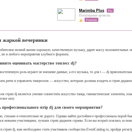
Marimba Plus
Pro
Популярные артисты
Premium
я жаркой вечеринки
юбителям ночной жизни хорошую, качественную музыку, дарит массу положительных эмо
и, но и любого мероприятия клубного формата.
нято оценивать мастерство топлесс dj?
остепенную роль играют не внешние данные, а его музыка, то для t — dj привлекательн
ать ритм и управлять танцполом — искусство, которым должны владеть и стрип диджеи,
 стрип dj является умение совместить искусство танца, гимнастические элементы, пла
еское шоу.
ь профессионального strip dj для своего мероприятия?
о, стильно и относительно не дорого. Однако найти достойного профессионала порой быв
ся новыми участницами, лучших стрип диджеев страны. Если вы всерьёз взялись за пои
и стрип dj, вам необходимо стать участником сообщества EventCatalog.ru, пройдя регис