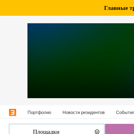
Главные т
Портфолио
Новости резидентов
События
Площадки