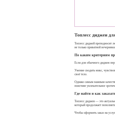
Топлесс диджеи дл
Топлесс диджей преподносит л
не только приватной вечеринк
По каким критериям при
Если для обычного диджея перв
Умение сводить микс, чувствов
своё тело.
Однако самым важным качеством
поистине увлекательное эротич
Где найти и как заказат
Топлесс диджеи — это актуальн
который продолжает пополнять
Чтобы оформить заказ на услуг