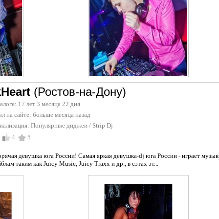
kHeart
(Ростов-на-Дону)
талоге: 17 лет 3 месяца 22 дня
л на сайте:
больше месяца назад
иализация:
Популярные диджеи
/
Strip Dj
4
5
горячая девушка юга России! Самая яркая девушка-dj юга России - играет музыку
ам таким как Juicy Music, Juicy Traxx и др., в сэтах эт...