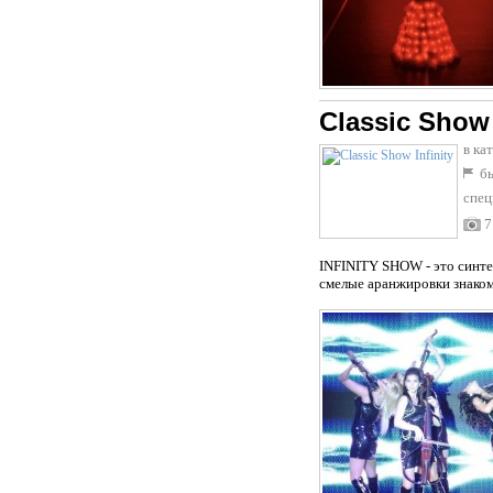
Classic Show 
в ка
бы
спец
7
INFINITY SHOW - это синте
смелые аранжировки знаком