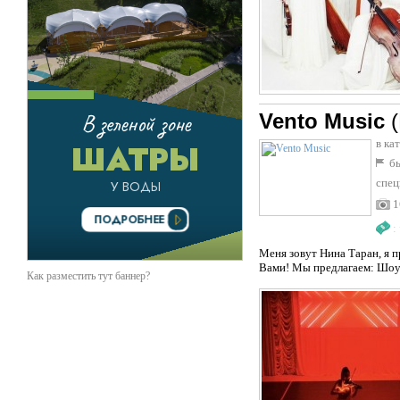
Vento Music
в ка
бы
спец
1
:
Меня зовут Нина Таран, я 
Вами! Мы предлагаем: Шоу-
Как разместить тут баннер?