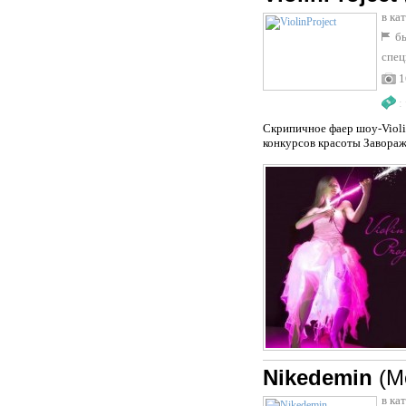
в ка
бы
спец
1
:
Скрипичное фаер шоу-Violi
конкурсов красоты Завораж
Nikedemin
(М
в ка