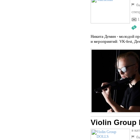
бы
спец
1
:
Никита Демин - молодой пр
и мероприятий: VK-fest, Ден
Violin Group
в ка
бы