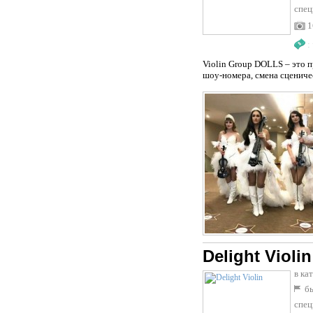
спец
1
:
Violin Group DOLLS – это 
шоу-номера, смена сцениче
Delight Violin
в ка
бы
спец