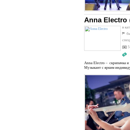
Anna Electro
в ка
бы
спец
5
:
Anna Electro – скрипачка 
Музыкант с ярким индивид