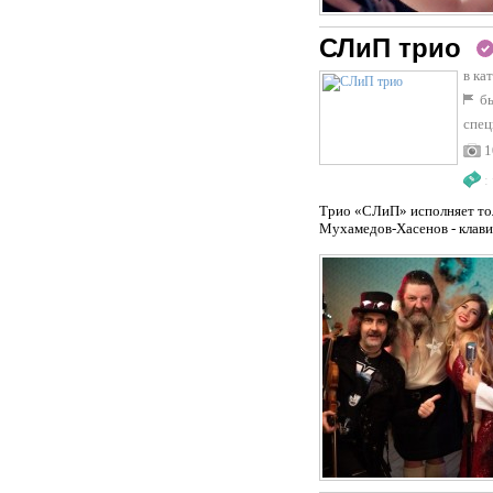
СЛиП трио
в ка
бы
спец
1
:
Трио «СЛиП» исполняет тол
Мухамедов-Хасенов - клави