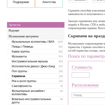
Подрядчики
Агентства
Скрипачи способны взволновать
зависимости от исполняемого п
Заказать скрипичное шоу можн
Артисты
свадьбу в Москве, СПб и любы
сопровождении скрипки. Веселы
Ведущие
Скрипачи на празд
Музыкальная программа
Музыкальные коллективы / ВИА
1183
Музыкальное сопровождение в 
Певцы / Певицы
910
торжества. Скрипач способен ч
гостей торжества столько, ско
Кавер группы
662
Поиск по параметр
Музыканты
574
Инструментальная музыка
493
Исполнители джаза / Джаз-бэнд
Стоимость
187
Поп группы
155
Скрипачи
118
Рок-н-ролл группы
104
Расположение
Саксофонисты
76
Фольклорные ансамбли /
64
коллективы
Вокально-инструментальные
58
дуэты