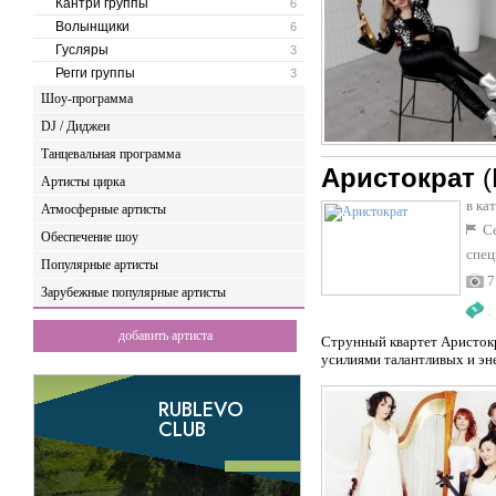
Кантри группы
6
Волынщики
6
Гусляры
3
Регги группы
3
Шоу-программа
DJ / Диджеи
Танцевальная программа
Аристократ
Артисты цирка
в ка
Атмосферные артисты
Се
Обеспечение шоу
спец
Популярные артисты
7
Зарубежные популярные артисты
:
добавить артиста
Струнный квартет Аристок
усилиями талантливых и эн