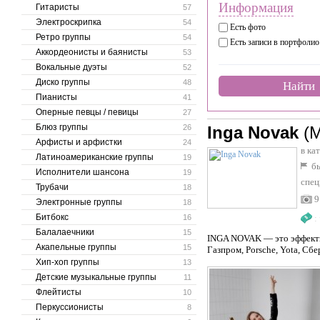
Информация
Гитаристы
57
Электроскрипка
54
Есть фото
Ретро группы
54
Есть записи в портфолио
Аккордеонисты и баянисты
53
Вокальные дуэты
52
Диско группы
48
Найти
Пианисты
41
Оперные певцы / певицы
27
Блюз группы
26
Inga Novak
(
Арфисты и арфистки
24
в ка
Латиноамериканские группы
19
бы
Исполнители шансона
19
спец
Трубачи
18
9
Электронные группы
18
Битбокс
16
:
Балалаечники
15
INGA NOVAK — это эффектн
Акапельные группы
15
Газпром, Porsche, Yota, Сбе
Хип-хоп группы
13
Детские музыкальные группы
11
Флейтисты
10
Перкуссионисты
8