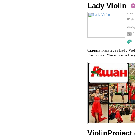
Lady Violin
в ка
бы
спец
6
:
Скрипичный дуэт Lady Viol
Гнесиных, Московской Госу
ViolinProject