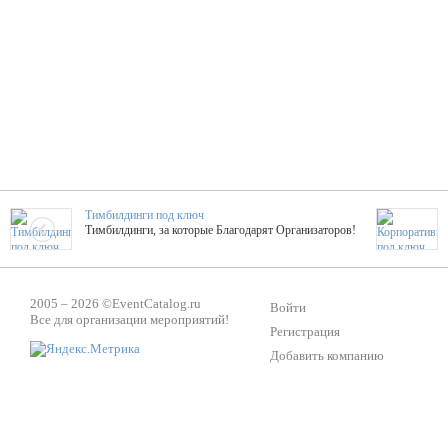
Тимбилдинги под ключ
Тимбилдинги, за которые Благодарят Организаторов!
Жажда Творчества
2005 – 2026 ©
EventCatalog.ru
ТОПовые мастер-классы на мероприятие! Гибкие цены!
Войти
Все для организации мероприятий!
Регистрация
Добавить компанию
ShowTex - Декор и Ди
Мас
ShowTex - производитель огнестойких декораций
ТОП
Группа «Москвичка»
3D 