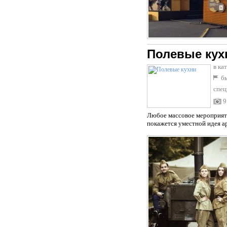
Полевые кух
в ка
бы
спец
9
Любое массовое мероприяти
покажется уместной идея а