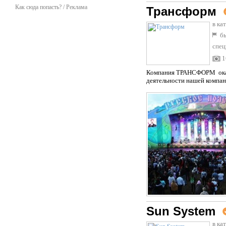
Как сюда попасть? / Реклама
Трансформ
в ка
бы
спец
1
Компания ТРАНСФОРМ оказы
деятельности нашей компан
Sun System
в ка