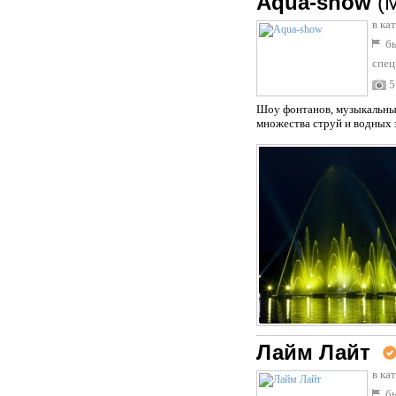
Aqua-show
(
в ка
бы
спец
5
Шоу фонтанов, музыкальные
множества струй и водных 
Лайм Лайт
в ка
бы