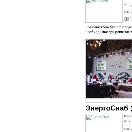
бы
спец
8
Компания Sun System предо
необходимое для решения те
ЭнергоСнаб
в ка
бы
спец