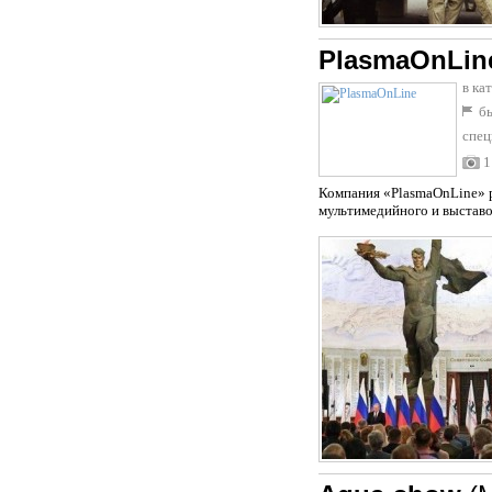
PlasmaOnLin
в ка
бы
спец
1
Компания «PlasmaOnLine» р
мультимедийного и выставо