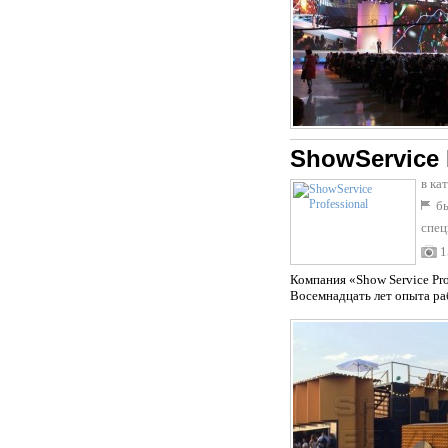
ShowService 
в ка
бы
спец
1
Компания «Show Service Pr
Восемнадцать лет опыта ра