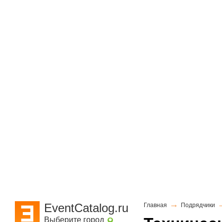
→
EventCatalog.ru
Главная
Подрядчики
Выберите город