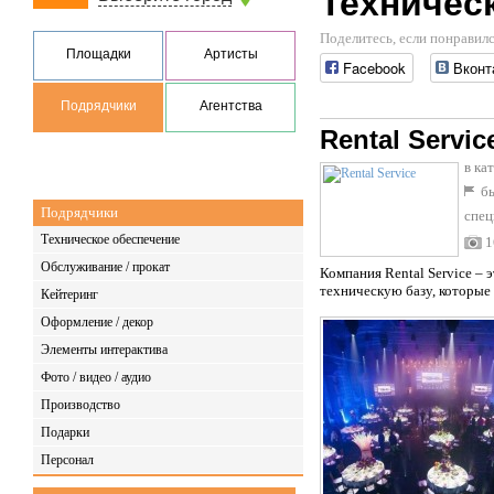
Техническ
Поделитесь, если понравилс
Площадки
Артисты
Facebook
Вконт
Подрядчики
Агентства
Rental Servic
в ка
бы
Подрядчики
спец
Техническое обеспечение
1
Обслуживание / прокат
Компания Rental Service –
техническую базу, которые
Кейтеринг
Оформление / декор
Элементы интерактива
Фото / видео / аудио
Производство
Подарки
Персонал