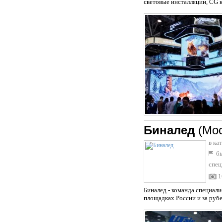
световые инсталляции, CG к
Биналед
(Мо
в ка
бы
спец
1
Биналед - команда специал
площадках России и за рубе