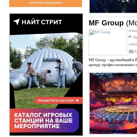
добавить подрядчика
MF Group
(М
в ка
бы
спец
8
MF Group – крупнейший в Р
аренду профессиональное зв