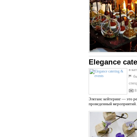
Elegance cate
в ка
бы
спец
8
Элеганс кейтеринг — это р
проведенный мероприятий.