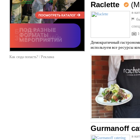
Raclette
(М
в ка
бы
спец
1
Демократичный гастрономич
используем все ресурсы ком
Как сюда попасть? / Реклама
Gurmanoff ca
в ка