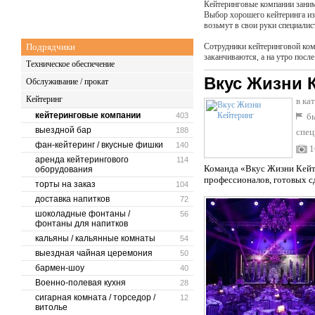
Кейтеринговые компании зани
Выбор хорошего кейтеринга из
возьмут в свои руки специалис
Подрядчики
Сотрудники кейтеринговой комп
заканчиваются, а на утро посл
Техническое обеспечение
Вкус Жизни 
Обслуживание / прокат
Кейтеринг
в ка
кейтеринговые компании
403
бы
выездной бар
188
спец
фан-кейтеринг / вкусные фишки
140
1
аренда кейтерингового
114
Команда «Вкус Жизни Кейте
оборудования
профессионалов, готовых с
торты на заказ
104
доставка напитков
72
шоколадные фонтаны /
56
фонтаны для напитков
кальяны / кальянные комнаты
54
выездная чайная церемония
50
бармен-шоу
40
Военно-полевая кухня
28
сигарная комната / торседор /
12
витолье