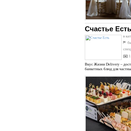
Счастье Ест
в ка
бы
спец
1
Вкус Жизни Delivery – дос
банкетных блюд для частны