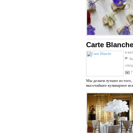
Carte Blanch
в ка
бы
спец
7
Мы делаем лучшее из того,
высочайшее кулинарное иск