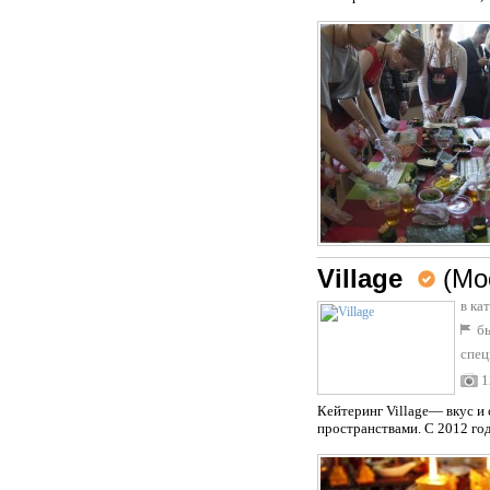
Village
(Мо
в ка
бы
спец
1
Кейтеринг Village— вкус и
пространствами. С 2012 год