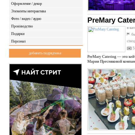
Оформление / декор
Элементы интерактива
PreMary Cate
Фото / видео / аудио
Производство
в ка
Подарки
бы
спец
Персонал
5
добавить подрядчика
PreMary Catering — это ке
Марии Пресняковой компани