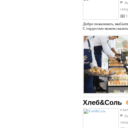
бы
спец
1
Добро пожаловать, мыGurma
С гордостью можем сказать,
Хлеб&Соль
в ка
бы
спец