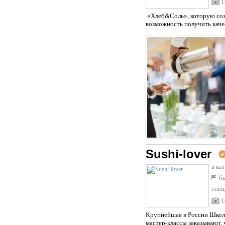
1
«Хлеб&Соль», которую созд
возможность получить каче
Sushi-lover
в ка
бы
спец
1
Крупнейшая в России Школа
мастер-классы заказывают, 