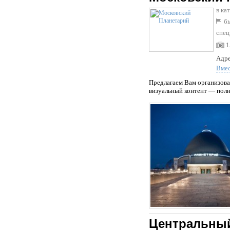
в ка
бы
спец
1
Адре
Вме
Предлагаем Вам организова
визуальный контент — полн
Центральны