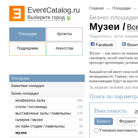
→
EventCatalog.ru
Главная
Площадки
Бизнес-площадк
Выберите город
Музеи
/
Вс
Площадки
Артисты
Поделитесь, если понрав
Facebook
Вконт
Подрядчики
Агентства
Музеи — как много их появило
самоваров, музей советских и
проходят презентации, деловые
Каждый музей имеет свои особе
неожиданности. Главное, что 
Площадки
коммуникации будут на высоте
Банкетные площадки
За неделю человек раз ис
Бизнес-площадки
Поиск по параметр
конференц-залы
890
отели / гостиницы
275
Вместимость
2
выставочные залы / павильоны
178
галереи / музеи
83
Банкет
Фуршет
он-лайн студии / павильоны
39
Учитывать вместимость 
музеи
25