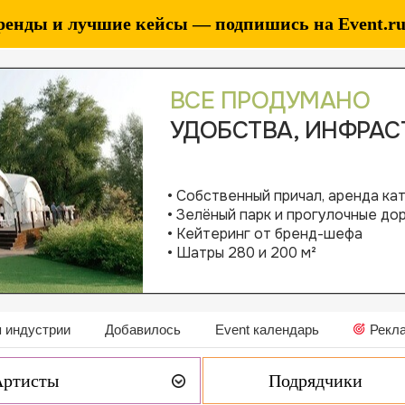
ренды и лучшие кейсы — подпишись на Event.ru 
 индустрии
Добавилось
Event календарь
Рекл
Артисты
Подрядчики