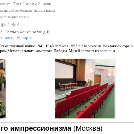
талоге: 17 лет 2 месяца 21 день
л на сайте:
больше месяца назад
иализация:
музеи
2
9
с:
Братьев Фонченко ул., д.10
стимость
На карте
Отечественной войне 1941-1945 гг. 9 мая 1995 г. в Москве на Поклонной гор
тром Мемориального комплекса Победы. Музей состоит из военно-и...
ого импрессионизма
(Москва)