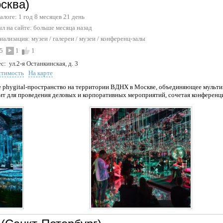
сква)
талоге: 1 год 8 месяцев 21 день
л на сайте:
больше месяца назад
иализация:
музеи
/
галереи / музеи
/
конференц-залы
5
1
1
с:
ул.2-я Останкинская, д. 3
стимость
На карте
 phygital-пространство на территории ВДНХ в Москве, объединяющее мульти
т для проведения деловых и корпоративных мероприятий, сочетая конференци