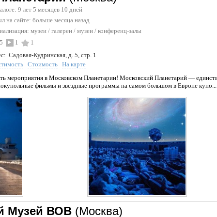
талоге: 9 лет 5 месяцев 10 дней
л на сайте:
больше месяца назад
иализация:
музеи
/
галереи / музеи
/
конференц-залы
5
1
1
с:
Садовая-Кудринская, д. 5, стр. 1
стимость
Стоимость
На карте
ть мероприятия в Московском Планетарии! Московский Планетарий — единств
окупольные фильмы и звездные программы на самом большом в Европе купо...
й Музей ВОВ
(Москва)