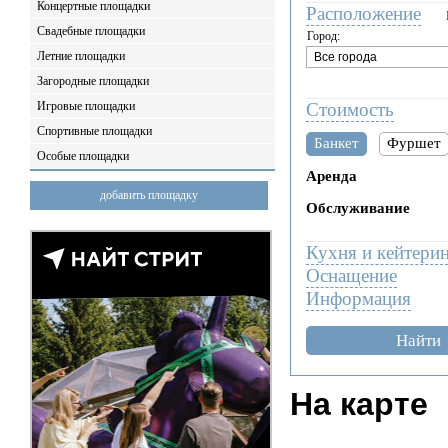
Концертные площадки
Расположение
Свадебные площадки
Город:
Летние площадки
Загородные площадки
Игровые площадки
Стоимость
Спортивные площадки
Банкет
Фуршет
Особые площадки
Аренда
добавить площадку
Обслуживание
Кухня и кейтери
Оснащение
Информация
Найти
На карте