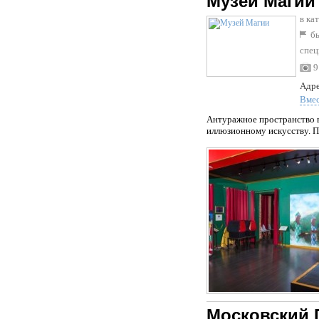
Музей Магии
в ка
бы
спец
9
Адре
Вме
Антуражное пространство в
иллюзионному искусству. Пл
Московский 