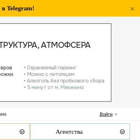
в Telegram!
ама
Войти
Агентства