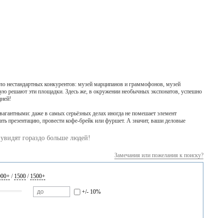
ло нестандартных конкурентов: музей марципанов и граммофонов, музей
орую решают эти площадки. Здесь же, в окружении необычных экспонатов, успешно
дней!
вагантными: даже в самых серьёзных делах иногда не помешает элемент
ть презентацию, провести кофе-брейк или фуршет. А значит, ваши деловые
увидят гораздо больше людей!
Замечания или пожелания к поиску?
000+
/
1500
/
1500+
+/- 10%