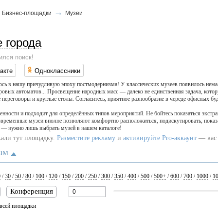
→
→
Бизнес-площадки
Музеи
и
е города
ился поиск!
акте
Одноклассники
сь в нашу причудливую эпоху постмодернизма! У классических музеев появилось нема
гровых автоматов... Просвещение народных масс — далеко не единственная задача, кот
 переговоры и круглые столы. Согласитесь, приятное разнообразие в череде офисных бу
нности и подходит для определённых типов мероприятий. Не бойтесь показаться экстра
современные музеи вполне позволяют комфортно расположиться, подискутировать, показа
 — нужно лишь выбрать музей в нашем каталоге!
кали тут площадку.
Разместите рекламу
и
активируйте Pro-аккаунт
— вас 
ам
0
/
30
/
50
/
80
/
100
/
120
/
150
/
200
/
250
/
300
/
350
/
400
/
500
/
500+
/
600
/
700
/
1000
/
1
Конференция
всей площадки