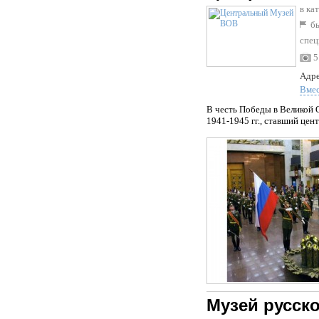
в ка
бы
спец
5
Адре
Вме
В честь Победы в Великой 
1941-1945 гг., ставший цен
Музей русск