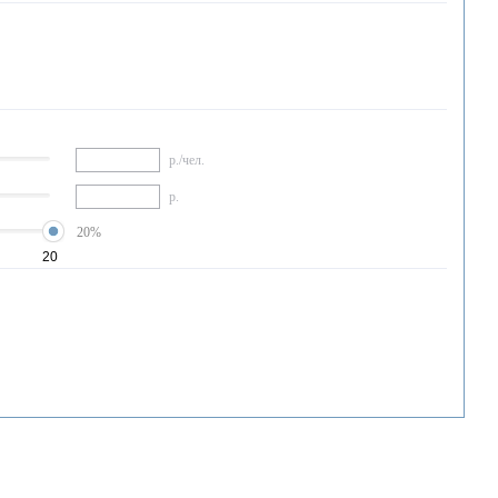
р./чел.
р.
20%