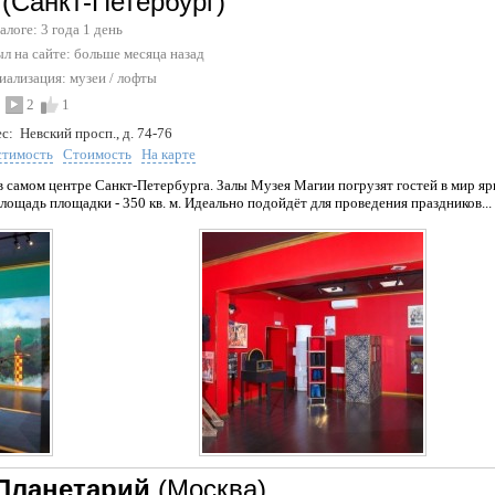
(Санкт-Петербург)
талоге: 3 года 1 день
л на сайте:
больше месяца назад
иализация:
музеи
/
лофты
2
1
с:
Невский просп., д. 74-76
стимость
Стоимость
На карте
 самом центре Санкт-Петербурга. Залы Музея Магии погрузят гостей в мир 
ощадь площадки - 350 кв. м. Идеально подойдёт для проведения праздников...
Планетарий
(Москва)