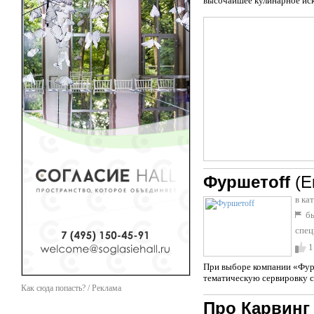
высочайшее кулинарное иск
Фуршетоff
(Е
в ка
бы
спец
фиш
1
При выборе компании «Фур
тематическую сервировку ст
Как сюда попасть? / Реклама
Про Карвинг