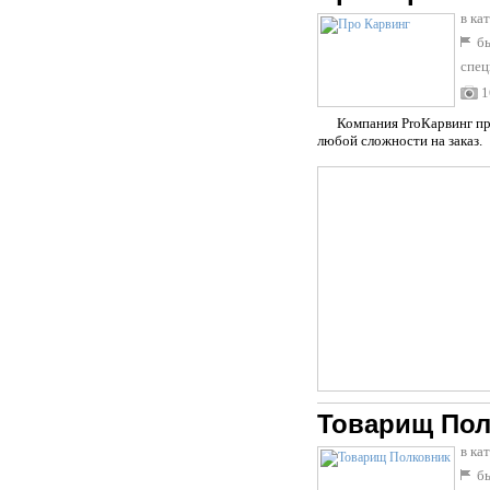
в ка
бы
спец
1
Компания ProКарвинг прово
любой сложности на заказ.
Товарищ Пол
в ка
бы