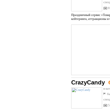
спец
8
Праздничный сервис «Товар
кейтеринга, аттракционы и 
CrazyCandy
в ка
бы
спец
5