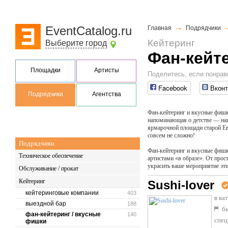
→
EventCatalog.ru
Главная
Подрядчики
Кейтеринг
Выберите город
Фан-кейт
Площадки
Артисты
Поделитесь, если понрав
Facebook
Вконт
Подрядчики
Агентства
Фан-кейтеринг и вкусные фишк
напоминающая о детстве — нап
ярмарочной площади старой Евр
совсем не сложно!
Подрядчики
Фан-кейтеринг и вкусные фишк
Техническое обеспечение
артистами «в образе». От прос
украсить ваше мероприятие эт
Обслуживание / прокат
Кейтеринг
Sushi-lover
кейтеринговые компании
403
в ка
выездной бар
188
бы
фан-кейтеринг / вкусные
140
спец
фишки