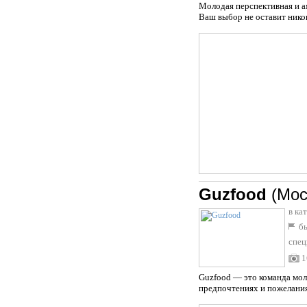
Молодая перспективная и а
Ваш выбор не оставит нико
Guzfood
(Мос
в ка
бы
спец
1
Guzfood — это команда мол
предпочтениях и пожеланиях