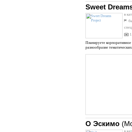
Sweet Dreams
в ка
бы
спец
1
Планируете корпоративное 
разнообразие тематических
О Эскимо
(М
в ка