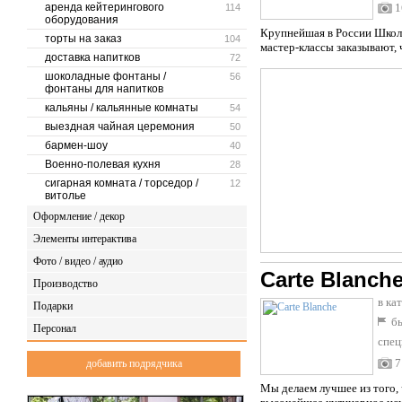
аренда кейтерингового
1
114
оборудования
Крупнейшая в России Школа
торты на заказ
104
мастер-классы заказывают, 
доставка напитков
72
шоколадные фонтаны /
56
фонтаны для напитков
кальяны / кальянные комнаты
54
выездная чайная церемония
50
бармен-шоу
40
Военно-полевая кухня
28
сигарная комната / торседор /
12
витолье
Оформление / декор
Элементы интерактива
Фото / видео / аудио
Carte Blanch
Производство
в ка
Подарки
бы
Персонал
спец
7
добавить подрядчика
Мы делаем лучшее из того,