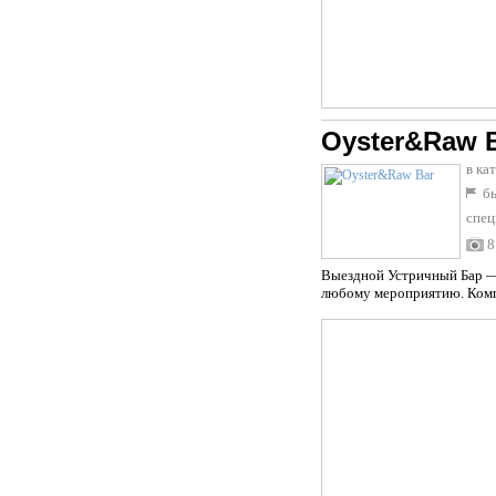
Oyster&Raw 
в ка
бы
спец
8
Выездной Устричный Бар — 
любому мероприятию. Компа