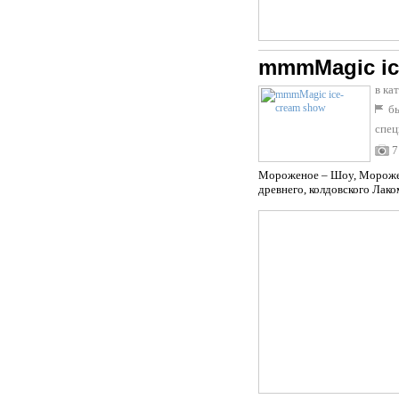
mmmMagic ic
в ка
бы
спец
7
Мороженое – Шоу, Морожен
древнего, колдовского Лако