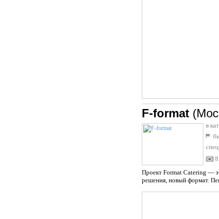
F-format
(Мос
в ка
бы
спец
8
Проект Format Catering — 
решения, новый формат. Пен