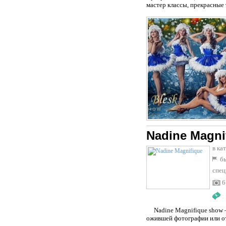
мастер классы, прекрасные
Nadine Magni
в ка
бы
спец
6
:
Nadine Magnifique show – 
ожившей фотографии или от