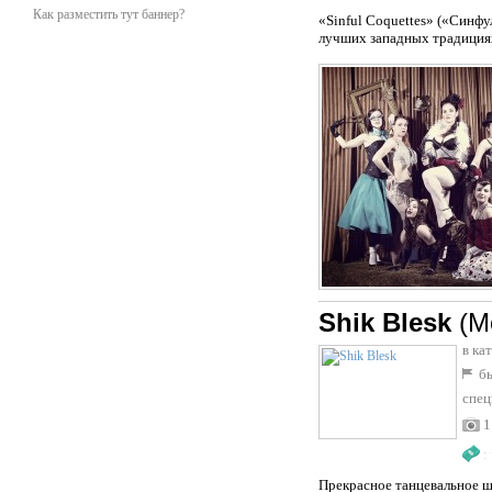
Как разместить тут баннер?
«Sinful Coquettes» («Синф
лучших западных традициях 
Shik Blesk
(М
в ка
бы
спец
1
:
Прекрасное танцевальное 