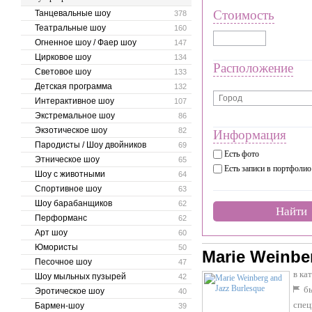
Стоимость
Танцевальные шоу
378
Театральные шоу
160
Огненное шоу / Фаер шоу
147
Цирковое шоу
134
Расположение
Световое шоу
133
Детская программа
132
Интерактивное шоу
107
Экстремальное шоу
86
Экзотическое шоу
82
Информация
Пародисты / Шоу двойников
69
Есть фото
Этническое шоу
65
Есть записи в портфолио
Шоу с животными
64
Спортивное шоу
63
Шоу барабанщиков
62
Найти
Перформанс
62
Арт шоу
60
Юмористы
50
Marie Weinbe
Песочное шоу
47
в ка
Шоу мыльных пузырей
42
бы
Эротическое шоу
40
спец
Бармен-шоу
39