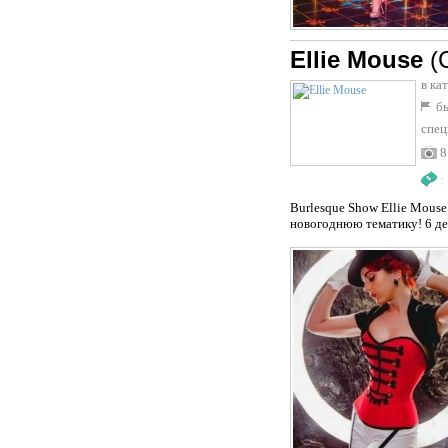
Ellie Mouse
(
в ка
бы
спец
8
:
Burlesque Show Ellie Mous
новогоднюю тематику! 6 дев