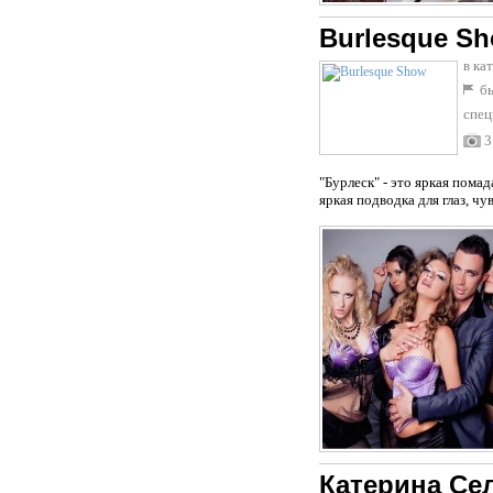
Burlesque S
в ка
бы
спец
3
"Бурлеск" - это яркая пома
яркая подводка для глаз, чу
Катерина Се