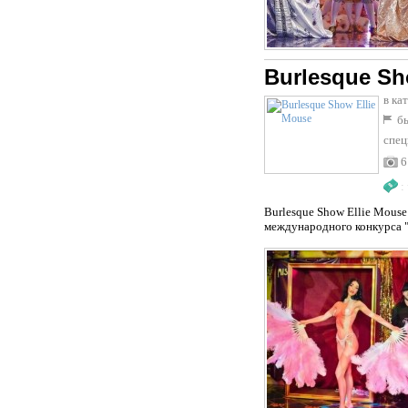
Burlesque Sh
в ка
бы
спец
6
:
Burlesque Show Ellie Mouse
международного конкурса "