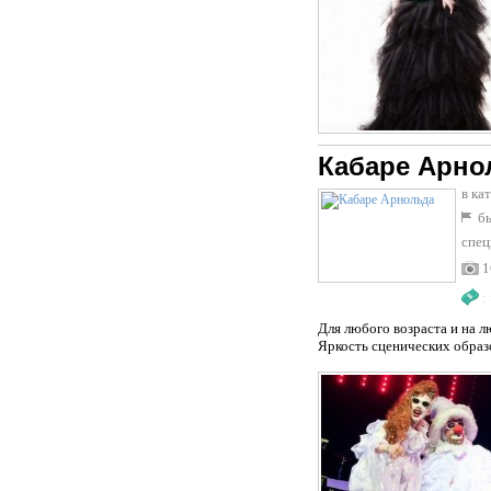
Кабаре Арно
в ка
бы
спец
1
:
Для любого возраста и на л
Яркость сценических образ