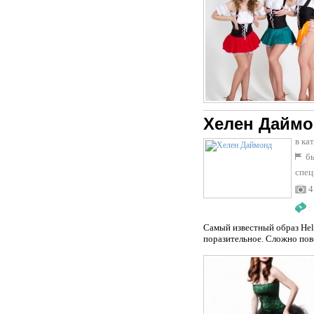
Хелен Дайм
в ка
бы
спец
4
:
Самый известный образ Hel
поразительное. Сложно пове