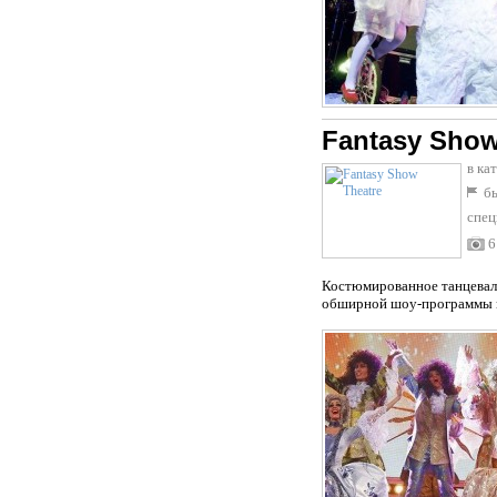
Fantasy Show
в ка
бы
спец
6
Костюмированное танцеваль
обширной шоу-программы мо