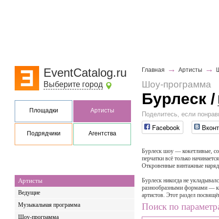
→
→
EventCatalog.ru
Главная
Артисты
Шоу-программа
Выберите город
Бурлеск
/
Площадки
Артисты
Поделитесь, если понрав
Facebook
Вконт
Подрядчики
Агентства
Бурлеск шоу — кокетливые, со
перчатки всё только начинаетс
Откровенные винтажные наряды
Артисты
Бурлеск никогда не укладывал
разнообразными формами — как
Ведущие
артистов. Этот раздел посвящё
Музыкальная программа
Поиск по параметр
Шоу-программа