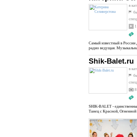
в ка
бы
спец
1
:
Самый известный в России 
радио ведущая. Музыкальная
Shik-Balet.ru
в ка
бы
спец
8
:
SHIK-BALET - единственны
Танец с Красной, Огненной