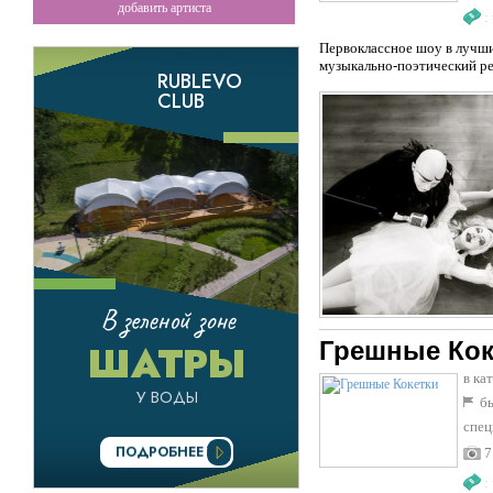
добавить артиста
:
Первоклассное шоу в лучших
музыкально-поэтический ре
Грешные Кок
в ка
бы
спец
7
: