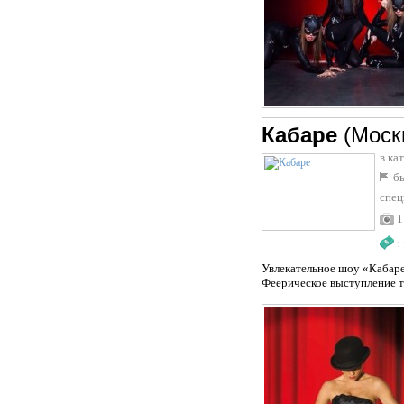
Кабаре
(Моск
в ка
бы
спец
1
:
Увлекательное шоу «Кабаре
Феерическое выступление т