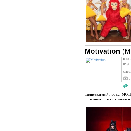
Motivation
(М
в ка
бы
спец
8
:
Танцевальный проект MOTIV
есть множество постановок