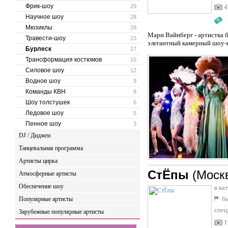
Фрик-шоу
29
4
Научное шоу
28
:
Мюзиклы
28
Мари Вайнберг - артистка бу
Травести-шоу
23
элегантный камерный шоу-ко
Бурлеск
17
Трансформация костюмов
15
Силовое шоу
12
Водное шоу
9
Команды КВН
8
Шоу толстушек
6
Ледовое шоу
5
Пенное шоу
3
DJ / Диджеи
Танцевальная программа
Артисты цирка
СтЁпы
(Моск
Атмосферные артисты
Обеспечение шоу
в ка
бы
Популярные артисты
спец
Зарубежные популярные артисты
1