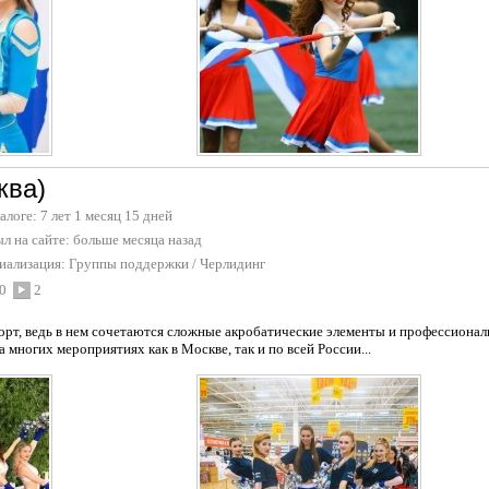
ква)
талоге: 7 лет 1 месяц 15 дней
л на сайте:
больше месяца назад
иализация:
Группы поддержки / Черлидинг
0
2
орт, ведь в нем сочетаются сложные акробатические элементы и профессиональ
а многих мероприятиях как в Москве, так и по всей России...