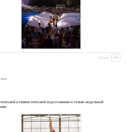
Рейтинг:
414
тивы
тической и гимнастической подготовками и только модельной
ми...