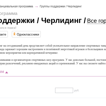
→
Танцевальная программа
Группы поддержки / Черлидинг
рограмма
оддержки / Черлидинг
/
Все го
ился поиск!
акте
Одноклассники
г на сегодняшний день представляет собой увлекательное направление спортивных танц
анда заряжает хорошим настроением и позитивной энергетикой игроков и болельщиков 
ном мероприятии или корпоративной вечеринке.
ез внимания и организаторов спортивных шоу-программ. У нас довольно большой, посто
трии развлечений, рекламно-имиджевых акций и соревнований. У нас вы сможете найти 
ам
руб.