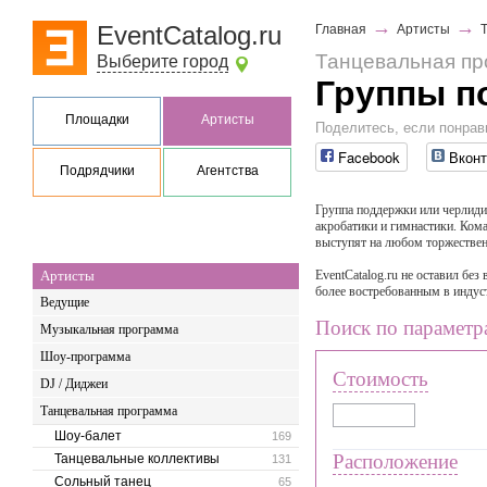
→
→
EventCatalog.ru
Главная
Артисты
Танцевальная п
Выберите город
Группы п
Площадки
Артисты
Поделитесь, если понрав
Facebook
Вконт
Подрядчики
Агентства
Группа поддержки или черлидин
акробатики и гимнастики. Ком
выступят на любом торжествен
Артисты
EventCatalog.ru не оставил б
более востребованным в индус
Ведущие
Поиск по параметр
Музыкальная программа
Шоу-программа
Стоимость
DJ / Диджеи
Танцевальная программа
Шоу-балет
169
Расположение
Танцевальные коллективы
131
Сольный танец
65