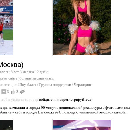
Москва)
талоге: 8 лет 3 месяца 12 дней
л на сайте:
больше месяца назад
иализация:
Шоу-балет
/
Группы поддержки / Черлидинг
3
2
 чтобы увидеть гонорар
войдите
или
зарегистрируйтесь
к для компании и города 90 минут эмоциональной режиссуры c флаговыми пол
событие у себя в городе Вы сможете С помощью уникальной эмоциональной...