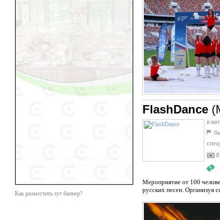
FlashDance
(
в ка
бы
спец
8
:
Мероприятие от 100 челове
русских песен. Организуя 
Как разместить тут баннер?