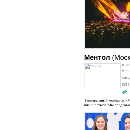
Ментол
(Моск
в ка
бы
спец
1
:
Танцевальный коллектив «М
внешностью! Мы предлагаем