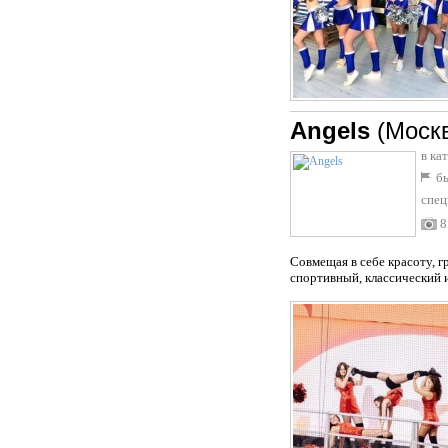
Angels
(Моск
в ка
бы
спец
8
Совмещая в себе красоту, 
спортивный, классический 