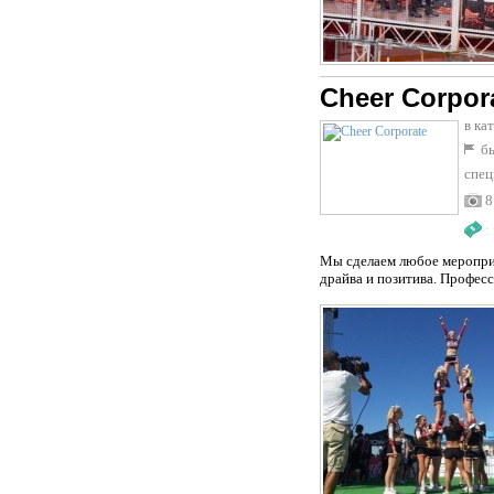
Cheer Corpor
в ка
бы
спец
8
:
Мы сделаем любое меропри
драйва и позитива. Профес