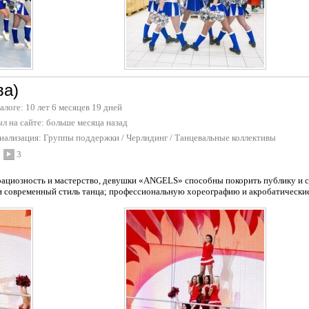
ва)
талоге: 10 лет 6 месяцев 19 дней
л на сайте:
больше месяца назад
иализация:
Группы поддержки / Черлидинг
/
Танцевальные коллективы
3
грациозность и мастерство, девушки «ANGELS» способны покорить публику и с
и современный стиль танца; профессиональную хореографию и акробатические 