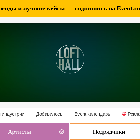
ренды и лучшие кейсы — подпишись на Event.ru 
 индустрии
Добавилось
Event календарь
Рекл
Артисты
Подрядчики