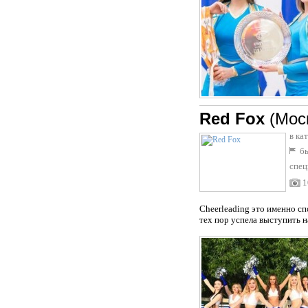
Red Fox
(Мос
в ка
бы
спец
1
Cheerleading это именно сп
тех пор успела выступить н