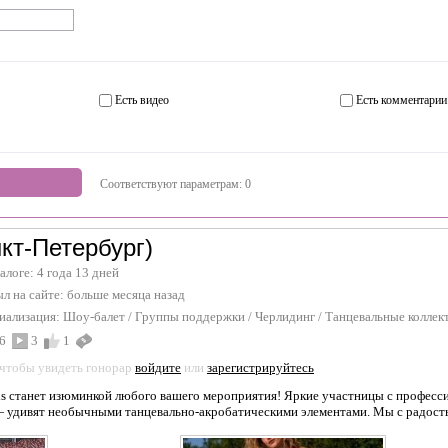
Есть видео
Есть комментарии
Соответствуют параметрам:
0
кт-Петербург)
талоге: 4 года 13 дней
л на сайте:
больше месяца назад
иализация:
Шоу-балет
/
Группы поддержки / Черлидинг
/
Танцевальные коллек
6
3
1
 чтобы увидеть гонорар
войдите
или
зарегистрируйтесь
s станет изюминкой любого вашего мероприятия! Яркие участницы с професси
 удивят необычными танцевально-акробатическими элементами. Мы с радость