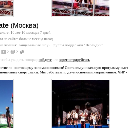
ate
(Москва)
талоге: 10 лет 10 месяцев 7 дней
л на сайте:
больше месяца назад
иализация:
Танцевальные шоу
/
Группы поддержки / Черлидинг
2
2
 чтобы увидеть гонорар
войдите
или
зарегистрируйтесь
ятие по-настоящему запоминающимся! Составим уникальную программу выступ
сиональные спортсмены. Мы работаем по двум основным направлениям: ЧИР - а