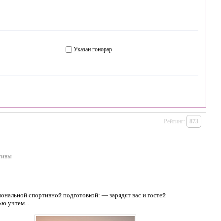
Указан гонорар
Рейтинг:
873
тивы
ональной спортивной подготовкой: — зарядят вас и гостей
ю учтем...