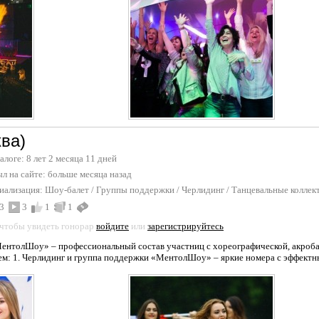
ва)
талоге: 8 лет 2 месяца 11 дней
л на сайте:
больше месяца назад
иализация:
Шоу-балет
/
Группы поддержки / Черлидинг
/
Танцевальные коллек
3
3
1
1
 чтобы увидеть гонорар
войдите
или
зарегистрируйтесь
ентолШоу» – профессиональный состав участниц с хореографической, акроба
: 1. Черлидинг и группа поддержки «МентолШоу» – яркие номера с эффектны