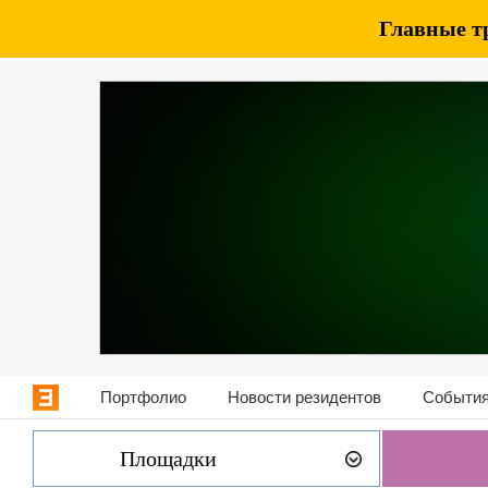
Главные т
Портфолио
Новости резидентов
События
Площадки