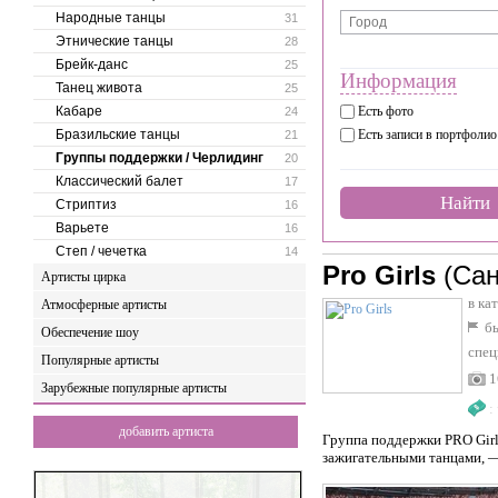
Народные танцы
31
Этнические танцы
28
Брейк-данс
25
Информация
Танец живота
25
Кабаре
Есть фото
24
Бразильские танцы
Есть записи в портфолио
21
Группы поддержки / Черлидинг
20
Классический балет
17
Найти
Стриптиз
16
Варьете
16
Степ / чечетка
14
Pro Girls
(Сан
Артисты цирка
в ка
Атмосферные артисты
бы
Обеспечение шоу
спец
Популярные артисты
1
Зарубежные популярные артисты
:
добавить артиста
Группа поддержки PRO Girl
зажигательными танцами, —