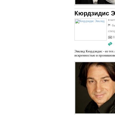
Кюрдзидис 
в ка
бы
спец
8
:
Эвклид Кюрдзидис - из тех 
искренностью и проникнове