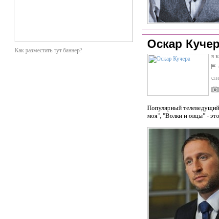
Оскар Куче
Как разместить тут баннер?
в 
сп
Популярный телеведущий.
моя", "Волки и овцы" - эт