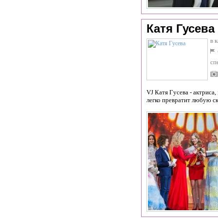
Катя Гусева
в 
сп
VJ Катя Гусева - актриса
легко превратит любую ск