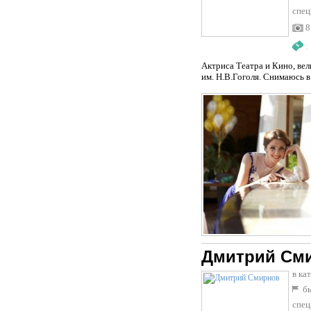
спец
8
:
Актриса Театра и Кино, ве
им. Н.В.Гоголя. Снимаюсь в
Дмитрий См
в ка
бы
спец