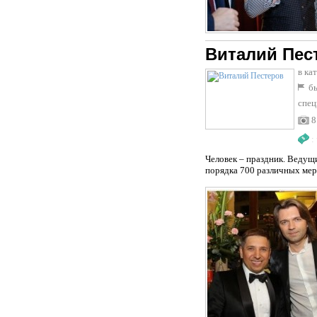
Виталий Пес
в ка
бы
спец
8
:
Человек – праздник. Ведущ
порядка 700 различных меро