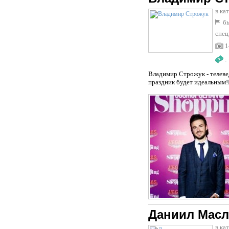
в ка
бы
спец
1
:
Владимир Строжук - телев
праздник будет идеальным!
Даниил Масл
в ка