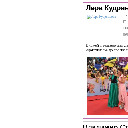
Лера Кудря
в 
сп
Виджей и телеведущая Ле
«докатилась» до вполне 
Владимир С