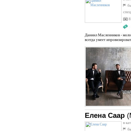
бы
спец
8
:
Даниил Масленников - моло
всегда умеет ипровизироват
Елена Саар
(
в ка
бы