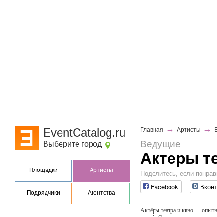
→
→
EventCatalog.ru
Главная
Артисты
Ведущие
Выберите город
Актеры те
Площадки
Артисты
Поделитесь, если понрав
Facebook
Вконт
Подрядчики
Агентства
Актёры театра и кино — опытн