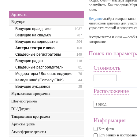
людей. Они — мастера перевоп
волнуйтесь. Как говорила Мэри
кино.
Артисты
Ведущие
актёры театра и кино
Ведущие
миллионов зрителей для участи
управлять толпой и покорять с
Ведущие праздников
1037
Ведущие на свадьбу
787
Актёры театра и кино — особые
Ведущие на корпоратив
настроение.
204
Актеры театра и кино
160
Поиск по параметр
Свадебные регистраторы
149
Ведущие радио
118
Стоимость
Свадебные распорядители
81
Модераторы / Деловые ведущие
76
Камеди клаб (Comedy Club)
44
Ведущие аукционов
25
Расположение
Музыкальная программа
Шоу-программа
DJ / Диджеи
Танцевальная программа
Информация
Артисты цирка
Есть фото
Атмосферные артисты
Есть записи в портфолио