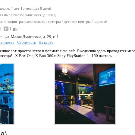
талоге: 7 лет 10 месяцев 8 дней
л на сайте:
больше месяца назад
иализация:
развлекательные центры
/
детские центры
/
караоке
1
1
1
с:
ул. Малая Дмитровка, д. 29, с. 1
стимость
Стоимость
На карте
енное арт-пространство в формате time-cafe. Ежедневно здесь проводятся мер
сегда! - X-Box One, Х-Box 360 и Sony PlayStation 4 - 150 настоль...
а)