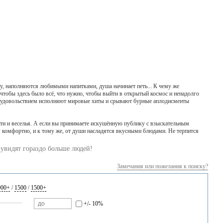
ву, наполняются любимыми напитками, душа начинает петь... К чему же
 чтобы здесь было всё, что нужно, чтобы выйти в открытый космос и ненадолго
и с удовольствием исполняют мировые хиты и срывают бурные аплодисменты
сти и веселья. А если вы принимаете искушённую публику с взыскательным
я комфортно, и к тому же, от души насладятся вкусными блюдами. Не терпится
увидят гораздо больше людей!
Замечания или пожелания к поиску?
000+
/
1500
/
1500+
+/- 10%