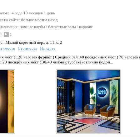
талоге: 4 года 10 месяцев 1 день
л на сайте:
больше месяца назад
иализация:
ночные клубы
/
банкетные залы
/
караоке
4
1
с:
Малый каретный пер., д. 11, с. 2
стимость
Стоимость
На карте
х мест ( 120 человек фуршет ) Средний Зал: 40 посадочных мест ( 70 человек
: 20 посадочных мест ( 30/40 человек тусовка) отлично подой...