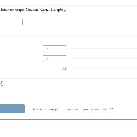
Поиск по метро:
Москва
/
Санкт-Петербург
0%
нг
Сбросить фильтры
Соответствуют параметрам:
72