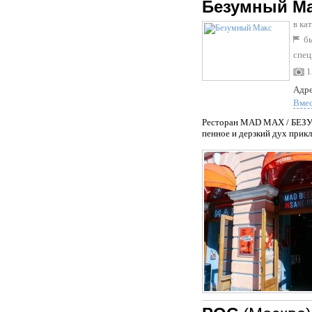
Безумный М
в ка
бы
спец
1
Адре
Вме
Ресторан MAD MAX / БЕЗУМ
пенное и дерзкий дух прикл