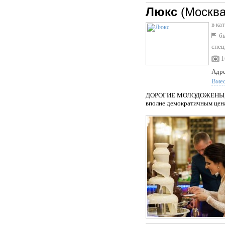
Люкс
(Москва
в ка
бы
спец
1
Адре
Вме
ДОРОГИЕ МОЛОДОЖЕНЫ, ИМ
вполне демократичным ценам.