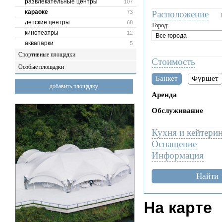
развлекательные центры
107
караоке
73
Расположение
детские центры
68
Город:
кинотеатры
12
аквапарки
5
Спортивные площадки
Стоимость
Особые площадки
Банкет
Фуршет
добавить площадку
Аренда
Обслуживание
Кухня и кейтери
Оснащение
Информация
Найти
На карте