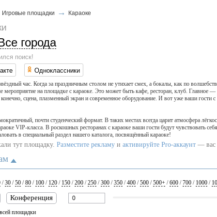
→
→
Игровые площадки
Караоке
ки
Все города
ился поиск!
акте
Одноклассники
ёздный час. Когда за праздничным столом не утихает смех, а бокалы, как по волшебст
е мероприятие на площадке с караоке. Это может быть кафе, ресторан, клуб. Главное —
, конечно, сцена, плазменный экран и современное оборудование. И вот уже ваши гост
ократичный, почти студенческий формат. В таких местах всегда царит атмосфера лёгко
раоке VIP-класса. В роскошных ресторанах с караоке ваши гости будут чувствовать себ
аловать в специальный раздел нашего каталога, посвящённый караоке!
кали тут площадку.
Разместите рекламу
и
активируйте Pro-аккаунт
— вас 
ам
0
/
30
/
50
/
80
/
100
/
120
/
150
/
200
/
250
/
300
/
350
/
400
/
500
/
500+
/
600
/
700
/
1000
/
1
Конференция
всей площадки