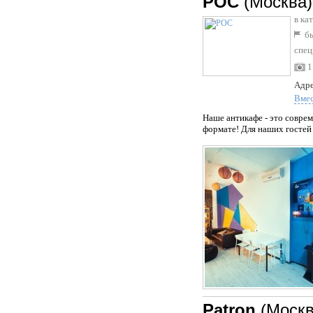
РОС
(Москва)
в ка
бы
спец
1
Адре
Вме
Наше антикафе - это соврем
формате! Для наших гостей в
Patron
(Москв