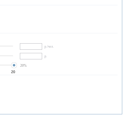
р./чел.
р.
20%