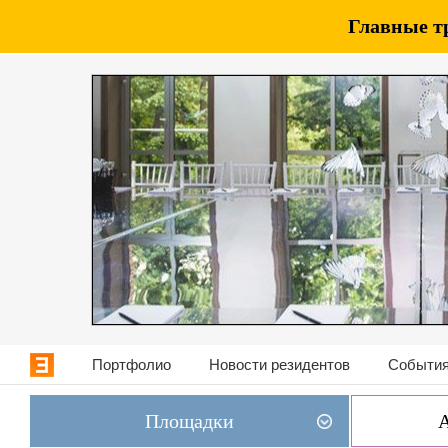
Главные т
Портфолио
Новости резидентов
События
Площадки