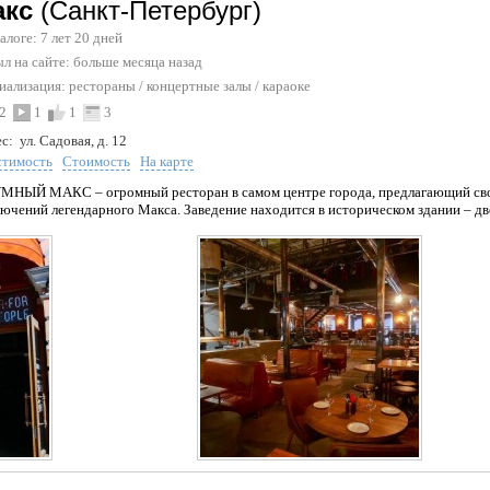
акс
(Санкт-Петербург)
талоге: 7 лет 20 дней
л на сайте:
больше месяца назад
иализация:
рестораны
/
концертные залы
/
караоке
2
1
1
3
с:
ул. Садовая, д. 12
стимость
Стоимость
На карте
НЫЙ МАКС – огромный ресторан в самом центре города, предлагающий свои
ючений легендарного Макса. Заведение находится в историческом здании – дво