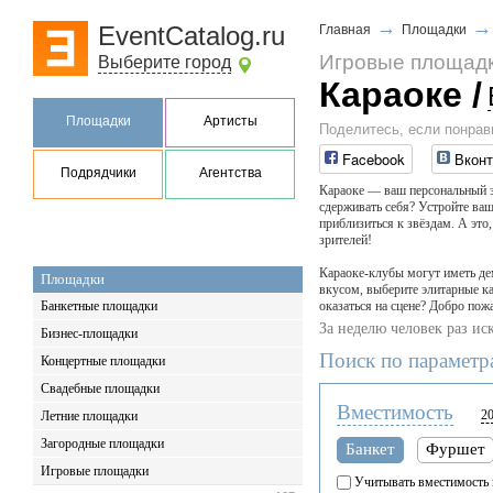
→
EventCatalog.ru
Главная
Площадки
Игровые площад
Выберите город
Караоке
/
Площадки
Артисты
Поделитесь, если понрав
Facebook
Вконт
Подрядчики
Агентства
Караоке — ваш персональный зв
сдерживать себя? Устройте ваш
приблизиться к звёздам. А это
зрителей!
Караоке-клубы могут иметь дем
Площадки
вкусом, выберите элитарные ка
Банкетные площадки
оказаться на сцене? Добро пож
За неделю человек раз ис
Бизнес-площадки
Поиск по параметр
Концертные площадки
Свадебные площадки
Вместимость
2
Летние площадки
Загородные площадки
Банкет
Фуршет
Игровые площадки
Учитывать вместимость 