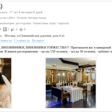
)
талоге: 17 лет 6 месяцев 6 дней
л на сайте:
больше месяца назад
иализация:
рестораны
/
банкетные залы
/
караоке
6
2
3
6
с:
Москва, ул.Олимпийская деревня, дом 4 к1
стимость
Стоимость
На карте
ЕНИННИКИ, ВИНОВНИКИ ТОРЖЕСТВА!!! Приглашаем вас в шикарный зал р
 В вашем распоряжении: - зал на 150 человек; - зал на 30 человек; - кабинет на