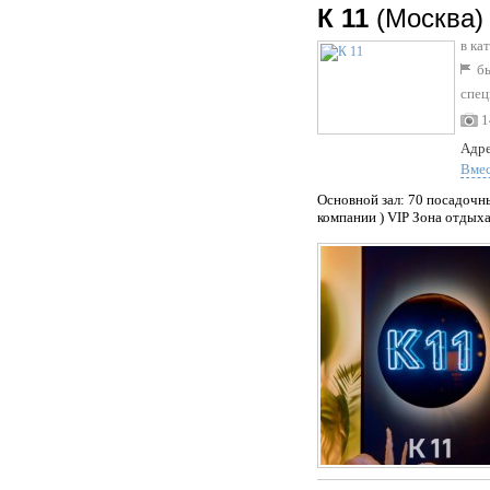
К 11
(Москва)
в ка
бы
спец
1
Адре
Вме
Основной зал: 70 посадочны
компании ) VIP Зона отдыха