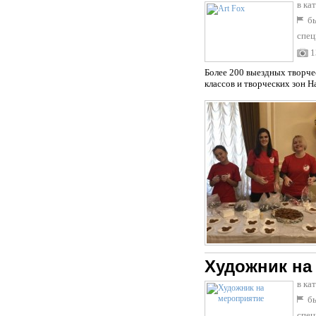
в ка
бы
спец
1
Более 200 выездных творче
классов и творческих зон Н
Художник на
в ка
бы
спец