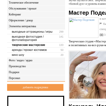
звучат шутки и смех. Творческ
Техническое обеспечение
«боевой дух» и уровень взаим
Обслуживание / прокат
Мастер Поде
Кейтеринг
в ка
Оформление / декор
бы
Элементы интерактива
спец
выездные аттракционы / игры
299
1
выездная фотостудия /
141
фотолаборатория
Творческая студия «Мастер
творческие мастерские
и позитивных на-все-руки-
133
аренда / прокат костюмов
50
кино шоу
20
Фото / видео / аудио
Производство
Подарки
Персонал
добавить подрядчика