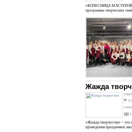
«КОЛЕСНИЦА МАСТЕРОВ» - э
программы творческих тимби
Жажда творч
в ка
Се
спец
1
«Жажда творчества» – это 
проведения праздников, ма