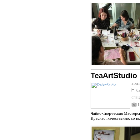
TeaArtStudio
в ка
бы
спец
1
Чайно-Творческая Мастерск
Красиво, качественно, со в