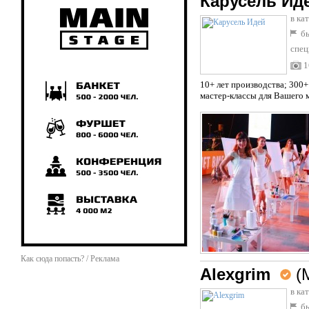
Карусель Ид
в ка
бы
спец
1
10+ лет производства; 300
мастер-классы для Вашего м
Как сюда попасть? / Реклама
Alexgrim
(
в ка
бы