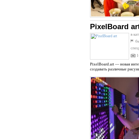
PixelBoard ar
в ка
бы
спец
1
PixelBoard.art — новая инт
создавать различные рисунки