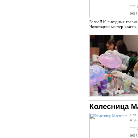
спец
1
Более 510 выездных творчес
Новогодние мастер-классы, 
Колесница М
в ка
бы
спец
1