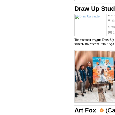
Draw Up Stud
в ка
бы
спец
1
Творческая студия Draw Up
классы по рисованию • Арт 
Art Fox
(Са