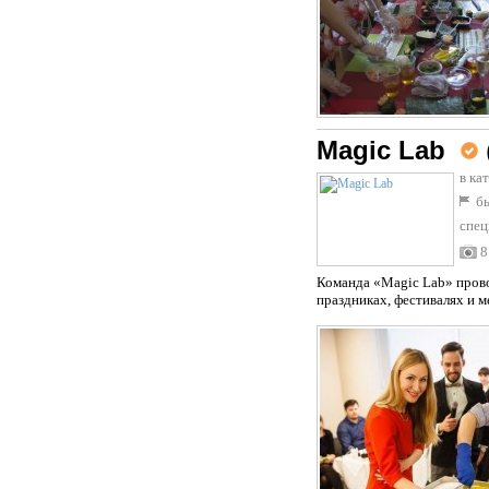
Magic Lab
в ка
бы
спец
8
Команда «Magic Lab» прово
праздниках, фестивалях и м