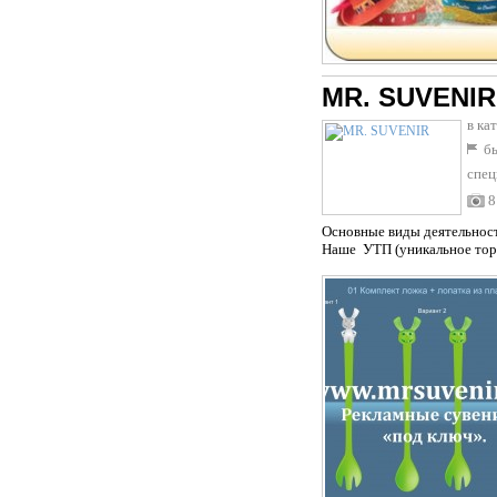
MR. SUVENIR
в ка
бы
спец
8
Основные виды деятельност
Наше УТП (уникальное торг