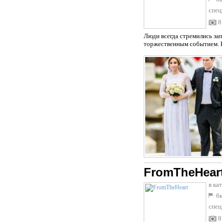
спец
8
Люди всегда стремились за
торжественным событием. Но
FromTheHear
в ка
бы
спец
8