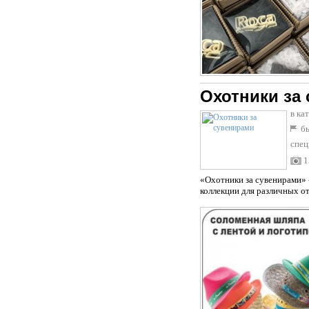
Охотники за
в ка
бы
спец
1
«Охотники за сувенирами» 
коллекции для различных о