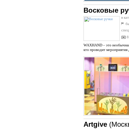
Восковые ру
в ка
бы
спец
8
WAXHAND – это необычная н
кто проводит мероприятия д
Artgive
(Моск