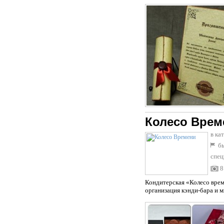
Колесо Врем
в ка
бы
спец
8
Кондитерская «Колесо време
организация кэнди-бара и 