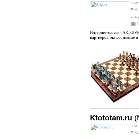
в ка
бы
спец
8
Интернет-магазин ARTGIVE 
партнеров, эксклюзивные и 
Ktototam.ru
(
в ка
бы