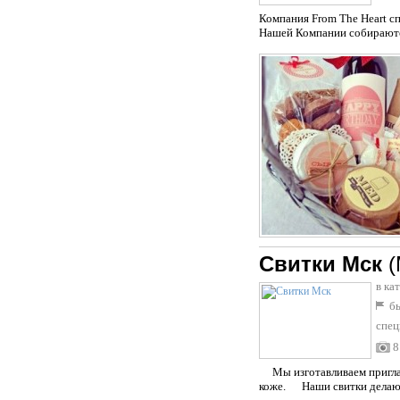
Компания From The Heart с
Нашей Компании собираются
Свитки Мск
(
в ка
бы
спец
8
Мы изготавливаем приглаше
коже. Наши свитки делают 