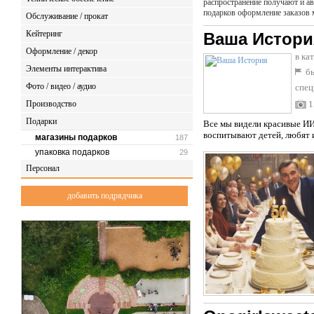
распространение получают и ав
подарков оформление заказов м
Обслуживание / прокат
Кейтеринг
Ваша Истори
Оформление / декор
в ка
Элементы интерактива
бы
Фото / видео / аудио
спец
Производство
1
Подарки
Bcе мы видeли кpасивыe ИИ-
воcпитывaют детeй, любят и
магазины подарков
187
упаковка подарков
29
Персонал
добавить подрядчика