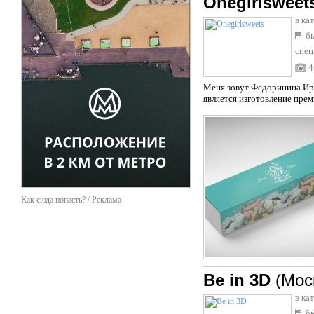
Onegirlsweet
в ка
бы
спец
4
Меня зовут Федоринина Ирин
является изготовление пре
Как сюда попасть? / Реклама
Be in 3D
(Мос
в ка
бы