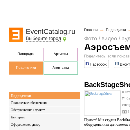
→
EventCatalog.ru
Главная
Подрядчики
Фото / видео / ау
Выберите город
Аэросъе
Площадки
Артисты
Поделитесь, если понрав
Facebook
Вконт
Подрядчики
Агентства
BackStageSh
в ка
Подрядчики
бы
Техническое обеспечение
спец
Обслуживание / прокат
1
Кейтеринг
Привет! Мы студия BackSta
оборудованная для съемок п
Оформление / декор