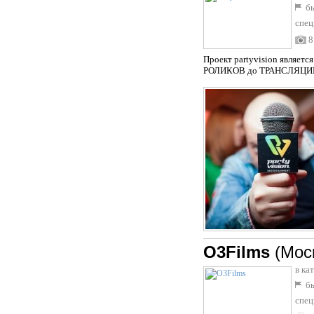
бы
спец
8
Проект partyvision являет
РОЛИКОВ до ТРАНСЛЯЦИ
O3Films
(Мос
в ка
бы
спец