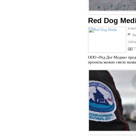
Red Dog Med
в ка
бы
спец
7
ООО «Ред Дог Медиа» предо
проекты можно смело назва