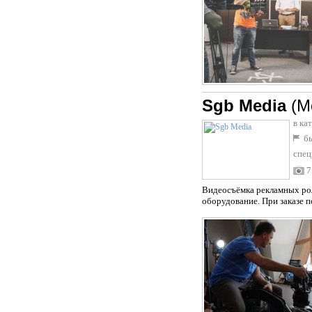
Sgb Media
(М
в ка
бы
спец
7
Видеосъёмка рекламных рол
оборудование. При заказе п