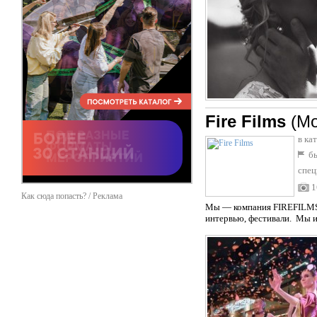
Fire Films
(Мо
в ка
бы
спец
1
Как сюда попасть? / Реклама
Мы — компания FIREFILMS.
интервью, фестивали. Мы и