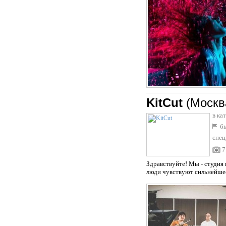
KitCut
(Москв
в ка
бы
спец
7
Здравствуйте! Мы - студия 
люди чувствуют сильнейшее