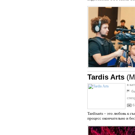
Tardis Arts
(М
в ка
бы
спец
6
Tardisarts – это любовь к с
процесс окончательно и бес