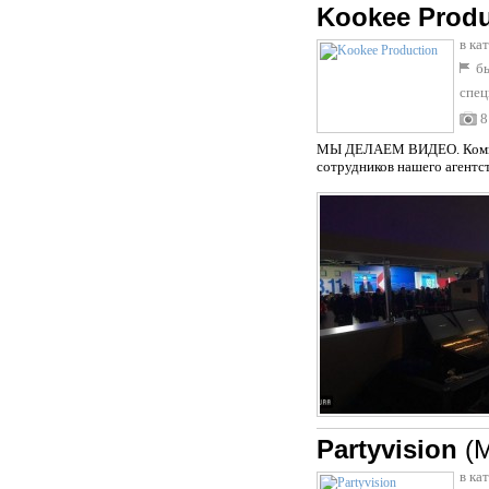
Kookee Produ
в ка
бы
спец
8
МЫ ДЕЛАЕМ ВИДЕО. Компани
сотрудников нашего агентс
Partyvision
(
в ка