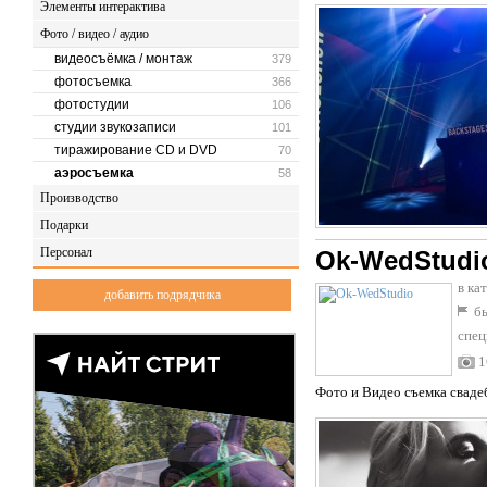
Элементы интерактива
Фото / видео / аудио
видеосъёмка / монтаж
379
фотосъемка
366
фотостудии
106
студии звукозаписи
101
тиражирование CD и DVD
70
аэросъемка
58
Производство
Подарки
Персонал
Ok-WedStudi
в ка
добавить подрядчика
бы
спец
1
Фото и Видео съемка свадеб