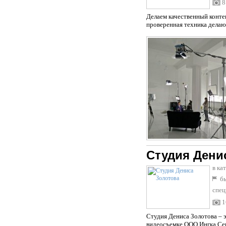
8
Делаем качественный контен
проверенная техника дела
Студия Дени
в ка
бы
спец
1
Студия Дениса Золотова – 
видеосъемке ООО Ингка Сен