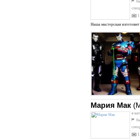
бы
спец
1
Наша мастерская изготовит
Мария Мак
(
в ка
бы
спец
1