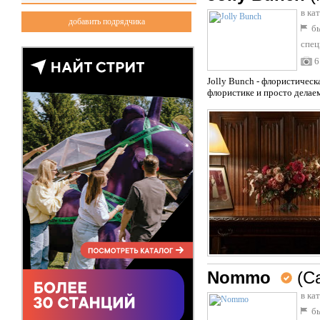
в ка
добавить подрядчика
бы
спец
6
Jolly Bunch - флористичес
флористике и просто делае
Nommo
(С
в ка
бы