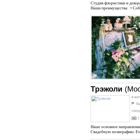
Студия флористики и декор
Наши преимущества: • Собс
Трэжоли
(Мос
в ка
бы
спец
1
Наше основное направлени
Свадебную полиграфию. Eve