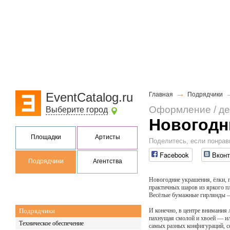
→
EventCatalog.ru
Главная
Подрядчики
Оформление / де
Выберите город
Новогодни
Площадки
Артисты
Поделитесь, если понрав
Facebook
Вконт
Подрядчики
Агентства
Новогодние украшения, ёлки, г
практичных шаров из яркого п
Весёлые бумажные гирлянды — 
Подрядчики
И конечно, в центре внимания
пахнущая смолой и хвоей — или
Техническое обеспечение
самых разных конфигураций, со