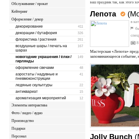
ваш праздник так, как этого хо
Обслуживание / прокат
Кейтеринг
Лепота
(Мо
Оформление / декор
в ка
декорирование
411
бы
декорации / бутафория
326
спец
флористика / растения
261
8
воздушные шары / печать на
167
шарах
Мастерская «Лепота» предл
запоминающееся событие, н
новогодние украшения / ёлки /
149
гирлянды
оформление свечами
48
аэростаты / надувные и
41
пневмоконструкции
ледяные скульптуры
22
антиквариат
15
ароматизация мероприятий
12
Элементы интерактива
Фото / видео / аудио
Производство
Подарки
Jolly Bunch
(
Персонал