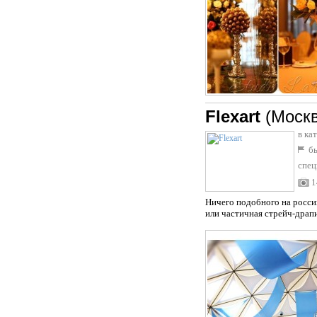
Flexart
(Моск
в ка
бы
спец
1
Ничего подобного на росси
или частичная стрейч-драп