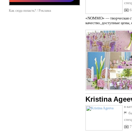
спец
6
Как сюда попасть? / Реклама
«NOMMO» — творческая сту
качество, доступные цены, 
Kristina Agee
в ка
бы
спец
7