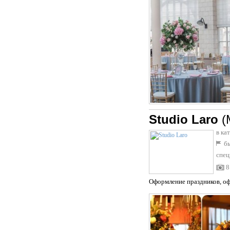
Studio Laro
(
в ка
бы
спец
8
Оформление праздников, оф