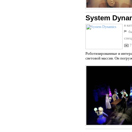
System Dyna
в ка
бы
спец
7
Роботизированные и интер
световой массив. Он погруж