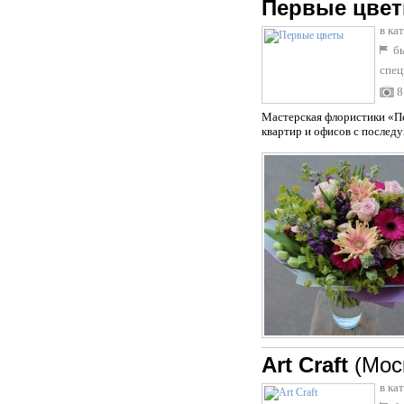
Первые цве
в ка
бы
спец
8
Мастерская флористики «Пе
квартир и офисов с послед
Art Craft
(Мос
в ка