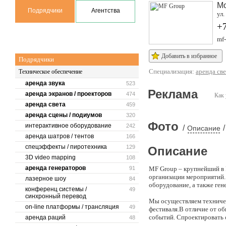
М
Подрядчики
Агентства
ул.
+7
mf
Добавить в избранное
Подрядчики
Специализация:
аренда све
Техническое обеспечение
аренда звука
523
Реклама
аренда экранов / проекторов
474
Как 
аренда света
459
аренда сцены / подиумов
320
Фото
интерактивное оборудование
242
/
/
Описание
аренда шатров / тентов
166
спецэффекты / пиротехника
129
Описание
3D video mapping
108
аренда генераторов
91
MF Group – крупнейший в 
организации мероприятий. 
лазерное шоу
84
оборудование, а также ге
конференц системы /
49
синхронный перевод
Мы осуществляем техниче
on-line платформы / трансляция
49
фестиваля.В отличие от о
событий. Спроектировать 
аренда раций
48
обеспечить полный технич