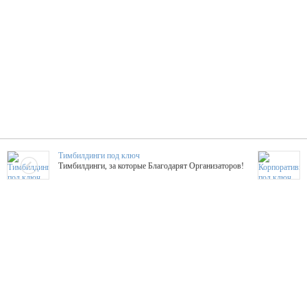
Тимбилдинги под ключ
Тимбилдинги, за которые Благодарят Организаторов!
Жажда Творчества
ТОПовые мастер-классы на мероприятие! Гибкие цены!
ShowTex - Декор и Ди
Мас
ShowTex - производитель огнестойких декораций
ТОП