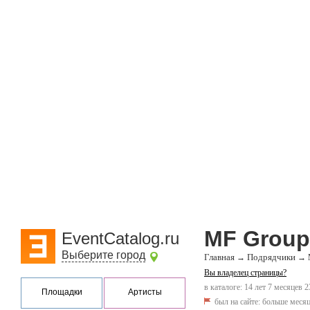
MF Group
EventCatalog.ru
Выберите город
Главная
Подрядчики
→
→
Вы владелец страницы?
в каталоге: 14 лет 7 месяцев 2
Площадки
Артисты
был на сайте:
больше месяц