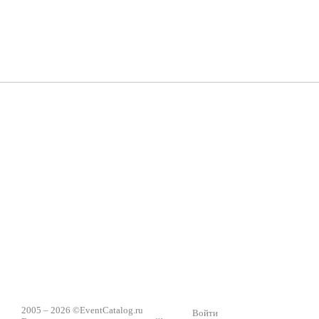
Группа «Москвичка»
3D 
Настроение, стиль, настоящий драйв в Ваш день!
Кажд
ПК Киловатт Уфа
Вячеслав Вер
Техническое обеспечение мероприятий
Ведущий - за 
2005 – 2026 ©
EventCatalog.ru
Войти