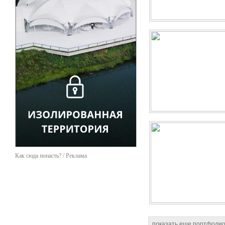
более 20-ти событ
видеооборудование
более 300 специали
автопарк для профе
Эксклюзивные возможност
проектирование об
член СРО (саморегу
документацию без 
риггинг – высотные
оформление зданий,
видеонаблюдения на
Как сюда попасть? / Реклама
показать еще портфоли