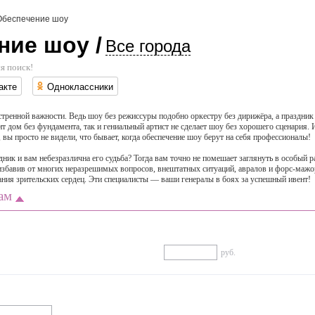
Обеспечение шоу
ние шоу /
Все города
я поиск!
акте
Одноклассники
ренной важности. Ведь шоу без режиссуры подобно оркестру без дирижёра, а праздник 
т дом без фундамента, так и гениальный артист не сделает шоу без хорошего сценария. 
 вы просто не видели, что бывает, когда обеспечение шоу берут на себя профессионалы!
ник и вам небезразлична его судьба? Тогда вам точно не помешает заглянуть в особый 
 избавив от многих неразрешимых вопросов, внештатных ситуаций, авралов и форс-мажо
ания зрительских сердец. Эти специалисты — ваши генералы в боях за успешный ивент!
ам
руб.