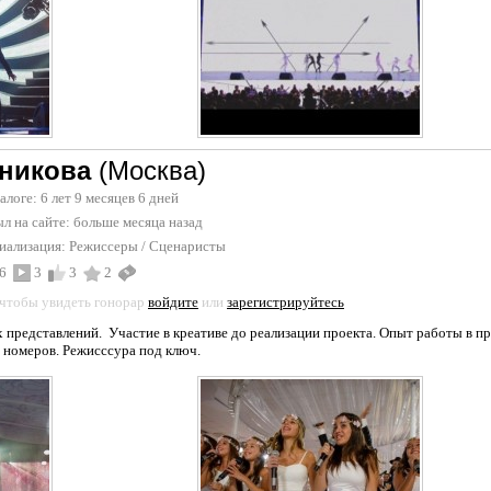
никова
(Москва)
талоге: 6 лет 9 месяцев 6 дней
л на сайте:
больше месяца назад
иализация:
Режиссеры
/
Сценаристы
6
3
3
2
 чтобы увидеть гонорар
войдите
или
зарегистрируйтесь
 представлений. Участие в креативе до реализации проекта. Опыт работы в п
а номеров. Режисссура под ключ.