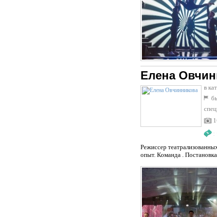
Елена Овчин
в ка
бы
спец
1
:
Режиссер театрализованных
опыт. Команда . Постановк