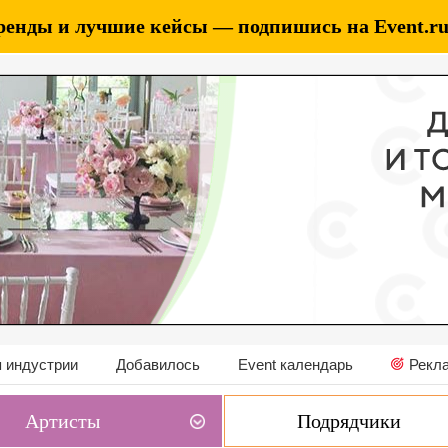
ренды и лучшие кейсы — подпишись на Event.ru 
 индустрии
Добавилось
Event календарь
Рекл
Артисты
Подрядчики