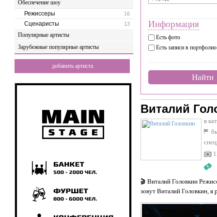
Обеспечение шоу
Режиссеры
16
Информация
Сценаристы
13
Популярные артисты
Есть фото
Зарубежные популярные артисты
Есть записи в портфолио
добавить артиста
Найти
Виталий Гол
в ка
бы
спец
1
:
🎬 Виталий Головкин Режис
зовут Виталий Головкин, я 