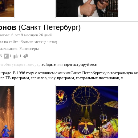
онов
(Санкт-Петербург)
талоге: 6 лет 9 месяцев 26 дней
л на сайте:
больше месяца назад
иализация:
Режиссеры
6
1
1
 чтобы увидеть гонорар
войдите
или
зарегистрируйтесь
инграде. В 1996 году с отличием окончил Санкт-Петербургскую театральную ак
ер ТВ-программ, сериалов, шоу-программ, театральных постановок, м...