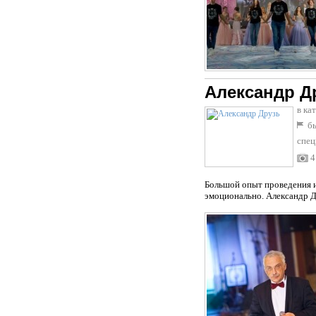
Александр Д
в ка
бы
спец
4
Большой опыт проведения и
эмоционально. Александр Д