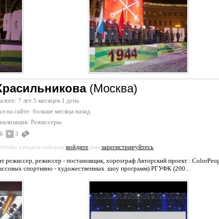
Красильникова
(Москва)
талоге: 7 лет 5 месяцев 1 день
л на сайте:
больше месяца назад
иализация:
Режиссеры
6
3
 чтобы увидеть гонорар
войдите
или
зарегистрируйтесь
т режиссер, режиссер - постановщик, хореограф Авторский проект : ColorPeop
ссовых спортивно - художественных шоу программ) РГУФК (200...