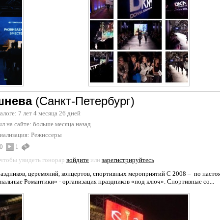
шнева
(Санкт-Петербург)
талоге: 7 лет 4 месяца 26 дней
л на сайте:
больше месяца назад
иализация:
Режиссеры
0
1
 чтобы увидеть гонорар
войдите
или
зарегистрируйтесь
аздников, церемоний, концертов, спортивных мероприятий С 2008 – по настоящ
льные Романтики» - организация праздников «под ключ». Спортивные со...