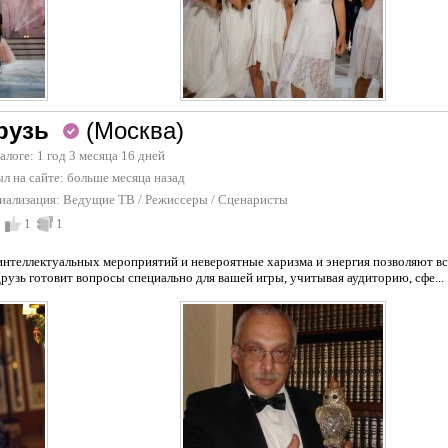
рузь
(Москва)
талоге: 1 год 3 месяца 16 дней
л на сайте:
больше месяца назад
иализация:
Ведущие ТВ
/
Режиссеры
/
Сценаристы
1
1
нтеллектуальных мероприятий и невероятные харизма и энергия позволяют вс
рузь готовит вопросы специально для вашей игры, учитывая аудиторию, сфе...