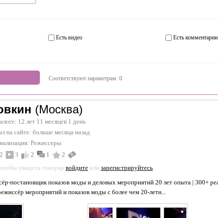
Есть видео
Есть комментарии
Соответствуют параметрам:
0
овкин
(Москва)
талоге: 12 лет 11 месяцев 1 день
л на сайте:
больше месяца назад
иализация:
Режиссеры
2
3
2
1
2
 чтобы увидеть гонорар
войдите
или
зарегистрируйтесь
сёр-постановщик показов моды и деловых мероприятий 20 лет опыта | 300+ реа
режиссёр мероприятий и показов моды с более чем 20-летн...