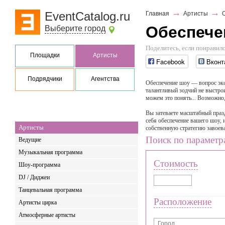
→
→
EventCatalog.ru
Главная
Артисты
Обеспече
Выберите город
Поделитесь, если понравилс
Площадки
Артисты
Facebook
Вконт
Подрядчики
Агентства
Обеспечение шоу — вопрос экст
талантливый зодчий не выстрои
можем это понять... Возможно,
Вы затеваете масштабный празд
себя обеспечение вашего шоу,
Артисты
собственную стратегию завоев
Поиск по параметр
Ведущие
Музыкальная программа
Стоимость
Шоу-программа
DJ / Диджеи
Танцевальная программа
Расположение
Артисты цирка
Атмосферные артисты