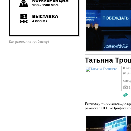
Как разместить тут баннер?
Татьяна Тро
в ка
бы
спец
1
:
Режиссер – постановщик пр
режиссер ООО «Профессиона