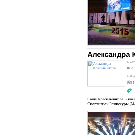
Александра 
в ка
бы
спец
1
:
Саша Красильникова - ивен
Спортивной Режиссуры (Ма