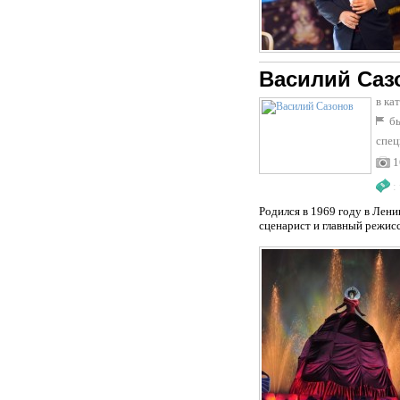
Василий Саз
в ка
бы
спец
1
:
Родился в 1969 году в Лен
сценарист и главный режисс