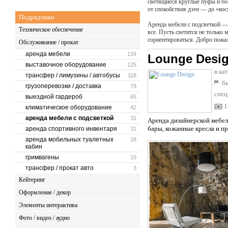
светящиеся круглые пуфы и бо
от спокойствия дзен — до «кос
Подрядчики
Аренда мебели с подсветкой —
Техническое обеспечение
все. Пусть светится не только
сориентироваться. Добро пожа
Обслуживание / прокат
аренда мебели
134
Lounge Desi
выставочное оборудование
125
в ка
трансфер / лимузины / автобусы
118
бы
грузоперевозки / доставка
78
спец
выездной гардероб
65
1
климатическое оборудование
42
аренда мебели с подсветкой
31
Аренда дизайнерской мебел
бары, кожанные кресла и п
аренда спортивного инвентаря
31
аренда мобильных туалетных
18
кабин
гримвагены
10
трансфер / прокат авто
3
Кейтеринг
Оформление / декор
Элементы интерактива
Фото / видео / аудио