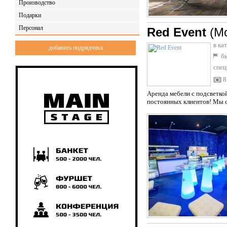
Производство
Подарки
Персонал
Red Event
(М
в ка
добавить подрядчика
бы
спец
8
Аренда мебели с подсветкой
постоянных клиентов! Мы сд