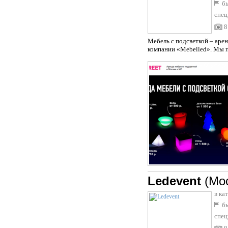
бы
спец
8
Мебель с подсветкой – аре
компании «Mebelled». Мы п
Ledevent
(Мо
в ка
бы
спец