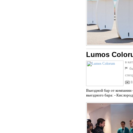
Lumos Color
в ка
бы
спец
8
Выездной бар от компании 
выездного бара: - Кислород