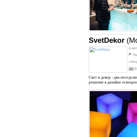
SvetDekor
(М
в ка
бы
спец
8
Свет и декор - два неотдел
решение в дизайне освещен