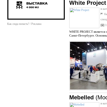
White Project
в ка
бы
спец
Как сюда попасть? / Реклама
1
WHITE PROJECT является о
Санкт-Петербурге. Основным
Mebelled
(Мо
в ка