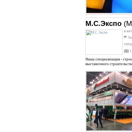
М.С.Экспо
(М
в ка
бы
спец
1
Наша специализация - стро
выставочного строительств