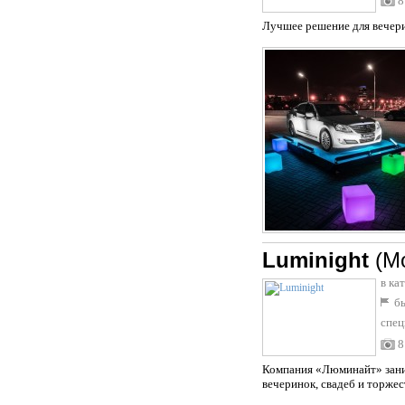
8
Лучшее решение для вечери
Luminight
(М
в ка
бы
спец
8
Компания «Люминайт» заним
вечеринок, свадеб и торжес