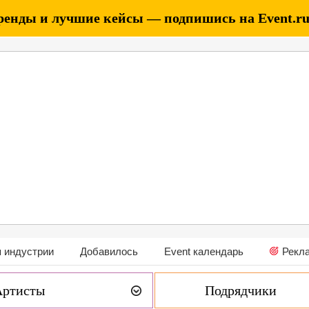
ренды и лучшие кейсы — подпишись на Event.ru 
 индустрии
Добавилось
Event календарь
Рекл
Артисты
Подрядчики