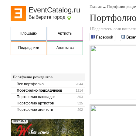
Главная
→
Портфолио резиде
EventCatalog.ru
Портфолио
Выберите город
1Поделитесь, если понрави
Площадки
Артисты
Facebook
Вкон
Подрядчики
Агентства
Портфолио резидентов
Все портфолио
2044
Портфолио подрядчиков
1214
Портфолио площадок
303
Портфолио артистов
325
Портфолио агентств
202