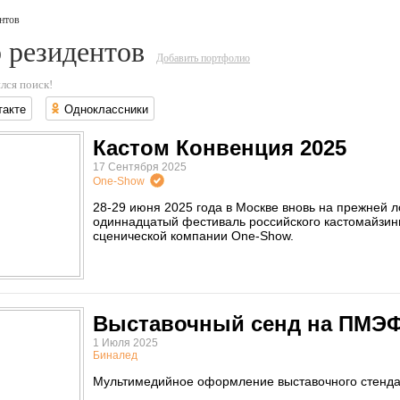
нтов
 резидентов
Добавить портфолио
лся поиск!
такте
Одноклассники
Кастом Конвенция 2025
17 Сентября 2025
One-Show
28-29 июня 2025 года в Москве вновь на прежней
одиннадцатый фестиваль российского кастомайзинг
сценической компании One-Show.
Выставочный сенд на ПМЭФ
1 Июля 2025
Биналед
Мультимедийное оформление выставочного стенда