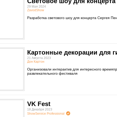
Световое шоу для концерта
29 Мая 2024
ZavodShow
Разработка светового шоу для концерта Сергея Пе
Картонные декорации для ги
21 Августа 2023
Дон Картон
Организовали интерактив для интересного времяп
развлекательного фестиваля
VK Fest
18 Декабря 2023
ShowService Professional