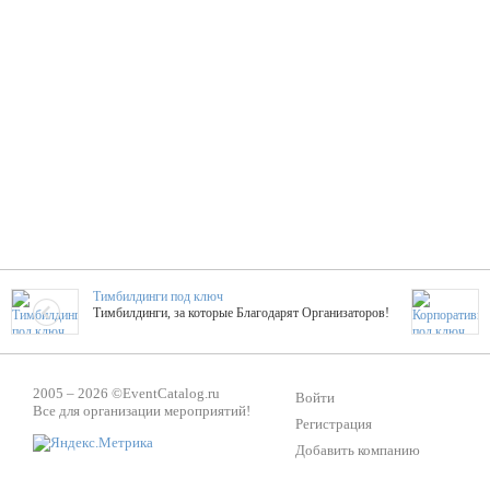
Тимбилдинги под ключ
Тимбилдинги, за которые Благодарят Организаторов!
Жажда Творчества
2005 – 2026 ©
EventCatalog.ru
ТОПовые мастер-классы на мероприятие! Гибкие цены!
Войти
Все для организации мероприятий!
Регистрация
Добавить компанию
ShowTex - Декор и Ди
Мас
ShowTex - производитель огнестойких декораций
ТОП