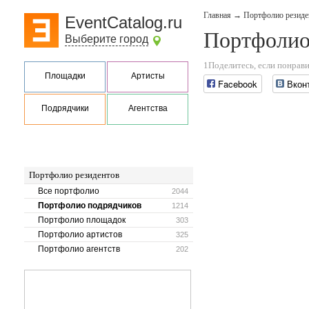
Главная
→
Портфолио резиде
EventCatalog.ru
Портфолио
Выберите город
1Поделитесь, если понрави
Площадки
Артисты
Facebook
Вкон
Подрядчики
Агентства
Портфолио резидентов
Все портфолио
2044
Портфолио подрядчиков
1214
Портфолио площадок
303
Портфолио артистов
325
Портфолио агентств
202