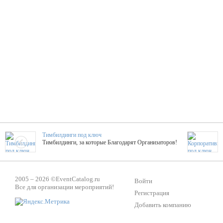
Тимбилдинги под ключ
Тимбилдинги, за которые Благодарят Организаторов!
Жажда Творчества
2005 – 2026 ©
EventCatalog.ru
ТОПовые мастер-классы на мероприятие! Гибкие цены!
Войти
Все для организации мероприятий!
Регистрация
Добавить компанию
ShowTex - Декор и Ди
Мас
ShowTex - производитель огнестойких декораций
ТОП