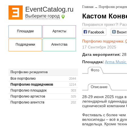
Главная
→
Портфолио резиден
EventCatalog.ru
Кастом Конв
Выберите город
Понравился проект?! Рас
Площадки
Артисты
Facebook
Вконт
Портфолио подрядчика:
Подрядчики
Агентства
17 Сентября 2025
Дата мероприятия:
28
Площадка:
Arma Music 
Фото
Портфолио резидентов
Все портфолио
2044
Портфолио подрядчиков
1214
Описание
Портфолио площадок
303
Портфолио артистов
28-29 июня 2025 года 
325
легендарный одиннадца
Портфолио агентств
202
сценической компании
Фестиваль с более чем
велосипеды – всё в дух
владельца. Кроме техн