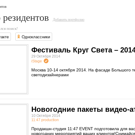
нтов
 резидентов
Добавить портфолио
лся поиск!
такте
Одноклассники
Фестиваль Круг Света – 201
29 Октября 2014
iStage
Москва 10-14 октября 2014. На фасаде Большого т
светодизайнерами
Новогодние пакеты видео-а
10 Октября 2014
11:47 production
Продакшн-студия 11:47 EVENT подготовила для ва
новогодних мероприятий ваших клиентов!Снимайся 