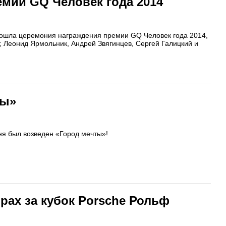
мии GQ Человек года 2014
прошла церемония награждения премии GQ Человек года 2014,
, Леонид Ярмольник, Андрей Звягинцев, Сергей Галицкий и
ты»
ня был возведен «Город мечты»!
рах за кубок Porsche Рольф