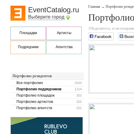
Главная
→
Портфолио резиде
EventCatalog.ru
Портфолио
Выберите город
1Поделитесь, если понрави
Площадки
Артисты
Facebook
Вкон
Подрядчики
Агентства
Портфолио резидентов
Все портфолио
2044
Портфолио подрядчиков
1214
Портфолио площадок
303
Портфолио артистов
325
Портфолио агентств
202