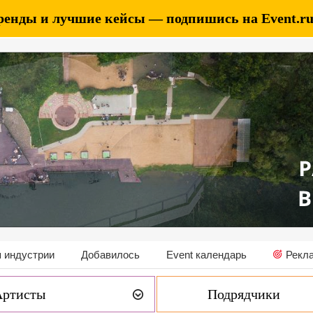
ренды и лучшие кейсы — подпишись на Event.ru 
 индустрии
Добавилось
Event календарь
Рекл
Артисты
Подрядчики