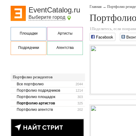
Главная
→
Портфолио резиде
EventCatalog.ru
Портфолио
Выберите город
1Поделитесь, если понрави
Площадки
Артисты
Facebook
Вкон
Подрядчики
Агентства
Портфолио резидентов
Все портфолио
2044
Портфолио подрядчиков
1214
Портфолио площадок
303
Портфолио артистов
325
Портфолио агентств
202