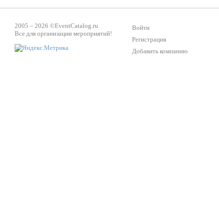
Жажда Творчества
2005 – 2026 ©
EventCatalog.ru
ТОПовые мастер-классы на мероприятие! Гибкие цены!
Войти
Все для организации мероприятий!
Регистрация
Добавить компанию
ShowTex - Декор и Ди
Мас
ShowTex - производитель огнестойких декораций
ТОП
Группа «Москвичка»
3D 
Настроение, стиль, настоящий драйв в Ваш день!
Кажд
ПК Киловатт Уфа
Вячеслав Вер
Техническое обеспечение мероприятий
Ведущий - за 