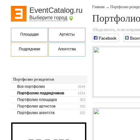
Главная
→
Портфолио резиде
EventCatalog.ru
Портфолио
Выберите город
1Поделитесь, если понрави
Площадки
Артисты
Facebook
Вкон
Подрядчики
Агентства
Портфолио резидентов
Все портфолио
2044
Портфолио подрядчиков
1214
Портфолио площадок
303
Портфолио артистов
325
Портфолио агентств
202