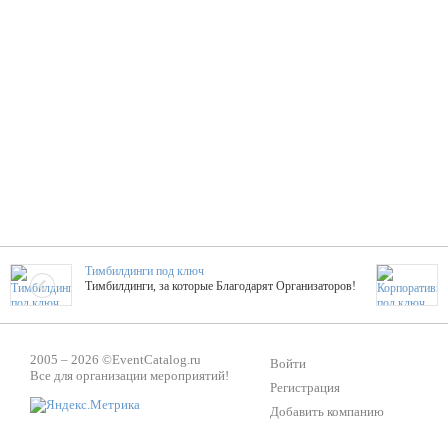
Тимбилдинги под ключ
Тимбилдинги, за которые Благодарят Организаторов!
Жажда Творчества
2005 – 2026 ©
EventCatalog.ru
ТОПовые мастер-классы на мероприятие! Гибкие цены!
Войти
Все для организации мероприятий!
Регистрация
Добавить компанию
ShowTex - Декор и Ди
Мас
ShowTex - производитель огнестойких декораций
ТОП