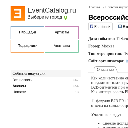
Главная
→
События индус
EventCatalog.ru
Всероссий
Выберите город
Facebook
Вк
Площадки
Артисты
Дата события:
11 Фев
Подрядчики
Агентства
Город:
Москва
Тип мероприятия:
Фо
Сайт организатора:
i
Описание
События индустрии
Как количественно о
Все новости
667
предлагают платформ
Анонсы
654
B2B-сегментов при о
Как интегрировать P
Новости
13
11 февраля B2B PR+
ответы на самые ост
Участников ждут:
Свежие иссле
Актуальные т