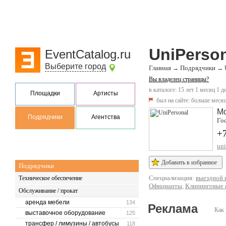
UniPerso
EventCatalog.ru
Выберите город
Главная
Подрядчики
→
→
Вы владелец страницы?
в каталоге: 15 лет 1 месяц 1 д
Площадки
Артисты
был на сайте:
больше месяц
М
Подрядчики
Агентства
Гос
+
uni
Добавить в избранное
Подрядчики
Специализация:
выездной 
Техническое обеспечение
Официанты
,
Клининговые
Обслуживание / прокат
аренда мебели
134
Реклама
Как 
выставочное оборудование
125
трансфер / лимузины / автобусы
118