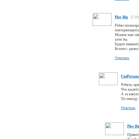
Play Big
22 И
Ребят посмотре
повторяющееся 
Можем вам снят
хотя бы.
Будьте внимате
Кстати с удово
Ответить
UniPersona
Ребята, пр
Что касает
А за какую
По поводу 
Ответить
Play Bi
Приветс