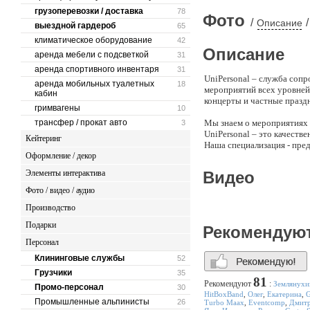
грузоперевозки / доставка
78
Фото
/
/
Описание
выездной гардероб
65
климатическое оборудование
42
Описание
аренда мебели с подсветкой
31
аренда спортивного инвентаря
31
UniPersonal – служба соп
аренда мобильных туалетных
18
мероприятий всех уровней
кабин
концерты и частные праздн
гримвагены
10
трансфер / прокат авто
Мы знаем о мероприятиях 
3
UniPersonal – это качеств
Кейтеринг
Наша специализация - пред
Оформление / декор
обслуживание практически 
для всего спекрта услуг!
Элементы интерактива
Видео
Обращаясь в UniPersonal,
мероприятие прошло успе
Фото / видео / аудио
Производство
UniPersonal | Служба со
Подарки
Рекомендую
Персонал
Клининговые службы
52
Грузчики
35
81
Рекомендуют
:
Землянухи
Промо-персонал
30
HitBoxBand
,
Олег
,
Екатерина
,
G
Промышленные альпинисты
26
Turbo Maax
,
Eventcomp
,
Дмит