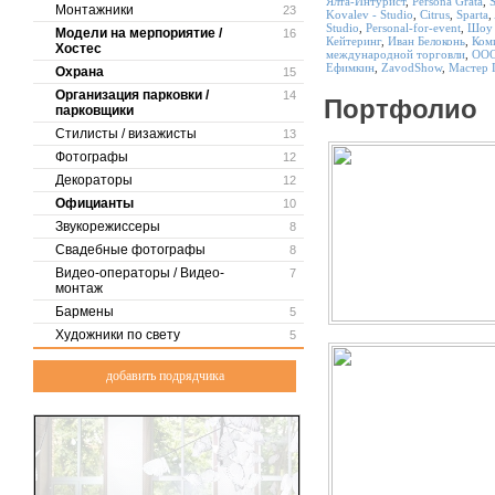
Ялта-Интурист
,
Persona Grata
,
Монтажники
23
Kovalev - Studio
,
Citrus
,
Sparta
,
Studio
,
Personal-for-event
,
Шоу 
Модели на мерпориятие /
16
Кейтеринг
,
Иван Белоконь
,
Ком
Хостес
международной торговли
,
ООО
Ефимкин
,
ZavodShow
,
Мастер 
Охрана
15
Организация парковки /
14
Портфолио
парковщики
Стилисты / визажисты
13
Фотографы
12
Декораторы
12
Официанты
10
Звукорежиссеры
8
Свадебные фотографы
8
Видео-операторы / Видео-
7
монтаж
Бармены
5
Художники по свету
5
добавить подрядчика