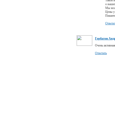
Такой и
о ваших
Мы мож
Цены у 
Пишите 
Ответи
Горбатов Анд
Очень активная
Ответить