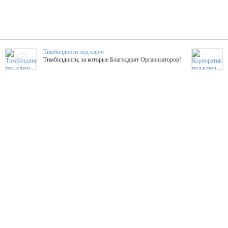
Тимбилдинги под ключ
Тимбилдинги, за которые Благодарят Организаторов!
Жажда Творчества
ТОПовые мастер-классы на мероприятие! Гибкие цены!
ShowTex - Декор и Ди
Мас
ShowTex - производитель огнестойких декораций
ТОП
Группа «Москвичка»
3D 
Настроение, стиль, настоящий драйв в Ваш день!
Кажд
ПК Киловатт Уфа
Вячеслав Вер
Техническое обеспечение мероприятий
Ведущий - за 