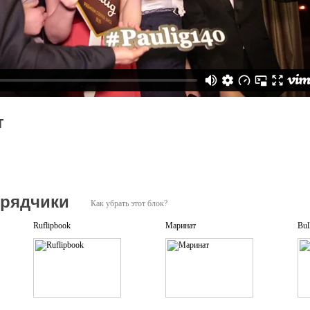
т
дрядчики
Как убрать этот блок?
Ruflipbook
Маринат
Bul