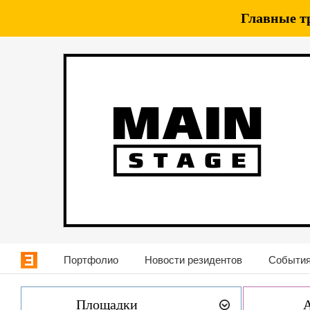
Главные т
Портфолио
Новости резидентов
События
Площадки