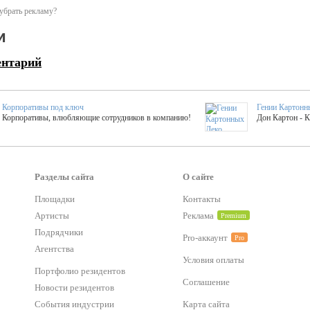
убрать рекламу?
и
ентарий
Корпоративы под ключ
Гении Картонн
Корпоративы, влюбляющие сотрудников в компанию!
Дон Картон - 
Выездные мастер-клас
Группа KAL
Более 420 мастер-классов на выезде на мероприятие!
Яркое музыка
Разделы сайта
О сайте
Площадки
Контакты
тер-классы
Букинг компания №1
Артисты
Реклама
Premium
 25 активностей! Смета за 15 минут!
Оперативная информация о люб
Подрядчики
Pro-аккаунт
Pro
Агентства
Условия оплаты
Mapping
Хотите весело?
Портфолио резидентов
ый второй заказ контента со скидкой в 15%
Темпераментные балканс
Соглашение
Новости резидентов
События индустрии
Карта сайта