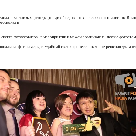
оманда талантливых фотографов, дизайнеров и технических специалистов. В на
фессионал в
спектр фотосервисов на мероприятии и можем организовать любую фотосъемк
иональные фотокамеры, студийный свет и профессиональные решения для мом
м результат, который удовлетворит любого клиента. Мы с радостью занимаемся
рждается многолетними долгосрочными взаимоотношениями с нашими партнера