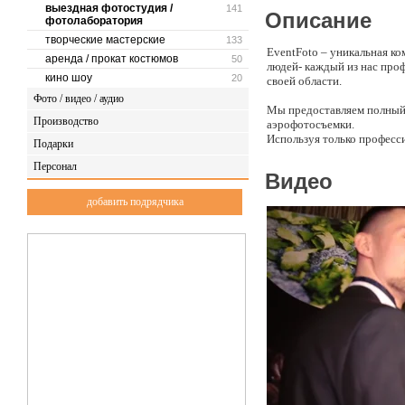
выездная фотостудия /
141
Описание
фотолаборатория
творческие мастерские
133
EventFoto – уникальная к
аренда / прокат костюмов
50
людей- каждый из нас про
кино шоу
20
своей области.
Фото / видео / аудио
Мы предоставляем полный 
Производство
аэрофотосъемки.
Используя только професс
Подарки
Mitsubishi, мы гарантируе
Персонал
«на отлично», что подтве
Видео
добавить подрядчика