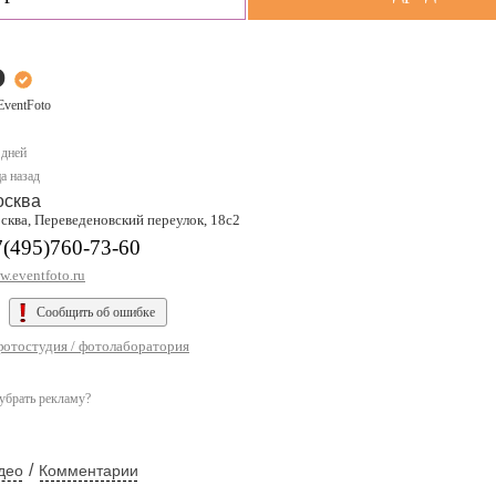
o
EventFoto
 дней
а назад
осква
сква, Переведеновский переулок, 18с2
7(495)760-73-60
.eventfoto.ru
Сообщить об ошибке
фотостудия / фотолаборатория
убрать рекламу?
/
део
Комментарии