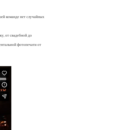
шей команде нет случайных
у, от свадебной до
ентальной фотопечати от
 своим делом и делаем это
ми и заказчиками.