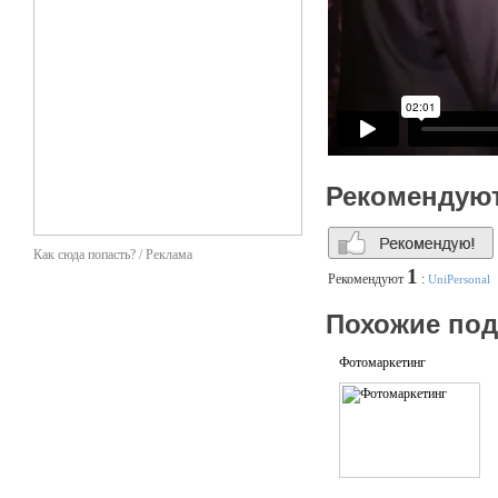
Рекомендую
Как сюда попасть? / Реклама
1
Рекомендуют
:
UniPersonal
Похожие по
Фотомаркетинг