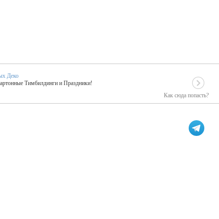
ых Деко
Картонные Тимбилдинги и Праздники!
Как сюда попасть?
EIDOSKOP
льное событие вашего праздника!
ых зарубежных артистах
ПК Киловатт Уфа
кие хиты от Паши Парфения!
Техническое обеспечение мероприятий