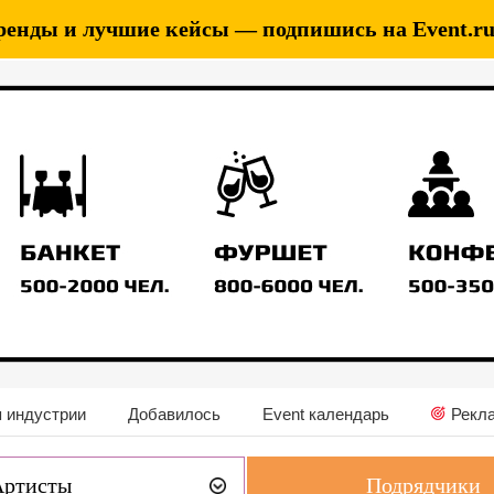
ренды и лучшие кейсы — подпишись на Event.ru 
 индустрии
Добавилось
Event календарь
Рекл
Артисты
Подрядчики