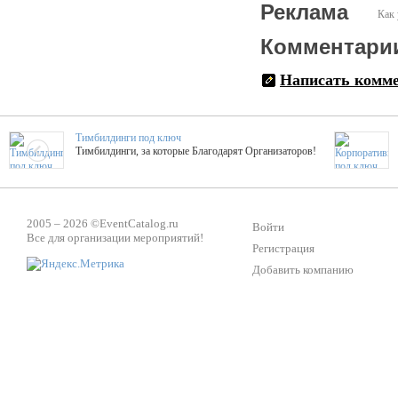
Реклама
Как 
Комментари
Написать комм
Тимбилдинги под ключ
Тимбилдинги, за которые Благодарят Организаторов!
Жажда Творчества
ТОПовые мастер-классы на мероприятие! Гибкие цены!
2005 – 2026 ©
EventCatalog.ru
Войти
Все для организации мероприятий!
Регистрация
Добавить компанию
ShowTex - Декор и Ди
Мас
ShowTex - производитель огнестойких декораций
ТОП
Группа «Москвичка»
3D 
Настроение, стиль, настоящий драйв в Ваш день!
Кажд