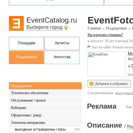
EventFot
EventCatalog.ru
Выберите город
Главная
Подрядчики
→
→
Вы владелец страницы?
в каталоге: 18 лет 4 месяца 28
Площадки
Артисты
был на сайте:
больше месяц
М
Подрядчики
Агентства
Мо
+
www
Добавить в избранное
Подрядчики
Специализация:
выездная 
Техническое обеспечение
Обслуживание / прокат
Реклама
Как 
Кейтеринг
Оформление / декор
Элементы интерактива
Описание
/
Ви
выездные аттракционы / игры
299