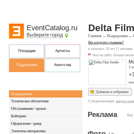
Delta Fil
EventCatalog.ru
Выберите город
Главная
Подрядчики
→
→
Вы владелец страницы?
в каталоге: 18 лет 11 месяцев
Площадки
Артисты
был на сайте:
больше месяц
М
Подрядчики
Агентства
1-а
+
www
Добавить в избранное
Подрядчики
Специализация:
видеосъём
Техническое обеспечение
Обслуживание / прокат
Реклама
Как 
Кейтеринг
Оформление / декор
Элементы интерактива
Фото