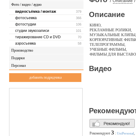
/
/
Описание
Фото / видео / аудио
видеосъёмка / монтаж
379
Описание
фотосъемка
366
фотостудии
106
КИНО,
РЕКЛАМНЫЕ РОЛИКИ,
студии звукозаписи
101
МУЗЫКАЛЬНЫЕ КЛИПЫ
тиражирование CD и DVD
70
КОРПОРАТИВНЫЕ ФИЛЬ
аэросъемка
58
ТЕЛЕПРОГРАММЫ,
УЧЕБНЫЕ ФИЛЬМЫ,
Производство
ФИЛЬМЫ ДЛЯ ВЫСТАВО
Подарки
ВИДЕО КАТАЛОГИ,
АУДИО-РОЛИКИ,
Персонал
Видео
МУЛЬТИМЕДИА ПРЕЗЕН
СЪЕМКА МАССОВЫХ М
добавить подрядчика
ВИДЕОДИЗАЙН,
ПЕРЕВОД ФИЛЬМОВ.
Рекомендую
3
Рекомендуют
:
UniPersonal
,