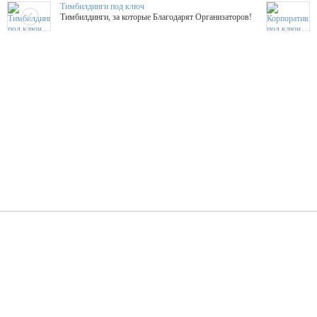
Тимбилдинги под ключ
Тимбилдинги, за которые Благодарят Организаторов!
Жажда Творчества
ТОПовые мастер-классы на мероприятие! Гибкие цены!
ShowTex - Декор и Ди
Мас
ShowTex - производитель огнестойких декораций
ТОП
Группа «Москвичка»
3D 
Настроение, стиль, настоящий драйв в Ваш день!
Кажд
ПК Киловатт Уфа
Вячеслав Вер
Техническое обеспечение мероприятий
Ведущий - за 