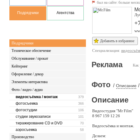
был на сайте:
больше месяц
М
Подрядчики
Агентства
Луб
+
ww
Добавить в избранное
Подрядчики
Специализация:
видеосъём
Техническое обеспечение
Обслуживание / прокат
Реклама
Как 
Кейтеринг
Оформление / декор
Элементы интерактива
Фото
/
/
Описание
Фото / видео / аудио
видеосъёмка / монтаж
379
Описание
фотосъемка
366
фотостудии
106
Видеостудия "Mr Film"
8 967 159 12 26
студии звукозаписи
101
тиражирование CD и DVD
70
Видеосъёмка и монтаж.
аэросъемка
58
Делаем:
Производство