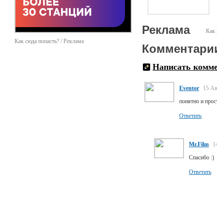
http://www.youtube.com/w
vl&list=PLy4lcx4dC0X4
Реклама
Как 
http://www.youtube.com/w
vl&list=PLy4lcx4dC0X7
Как сюда попасть? / Реклама
Комментари
http://www.youtube.com
Написать комм
http://www.youtube.com/
Eventor
15 Ав
понятно и прос
Ответить
Mr.Film
1
Спасибо :)
Ответить