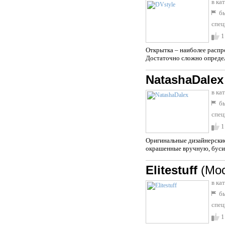
в ка
бы
спец
1
Открытка – наиболее распр
Достаточно сложно определ
NatashaDalex
в ка
бы
спец
1
Оригинальные дизайнерские
окрашенные вручную, бусинк
Elitestuff
(Мо
в ка
бы
спец
1