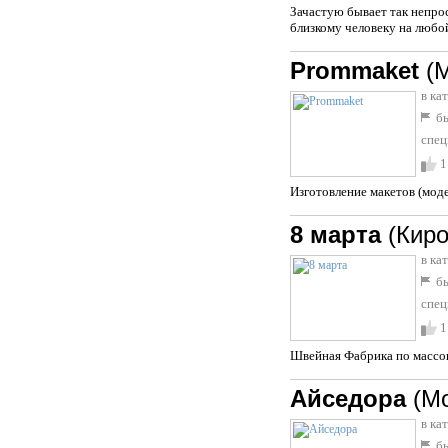
Зачастую бывает так непрос
близкому человеку на любо
Prommaket
(
в ка
бы
спец
1
Изготовление макетов (мод
8 марта
(Киро
в ка
бы
спец
1
Швейная Фабрика по массов
Айседора
(М
в ка
бы