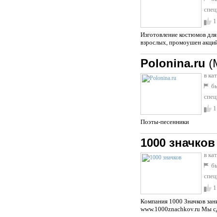
спец
1
Изготовление костюмов для 
взрослых, промоушен акций
Polonina.ru
(
в ка
бы
спец
1
Поэты-песенники
1000 значков
в ка
бы
спец
1
Компания 1000 Значков зани
www.1000znachkov.ru Мы с