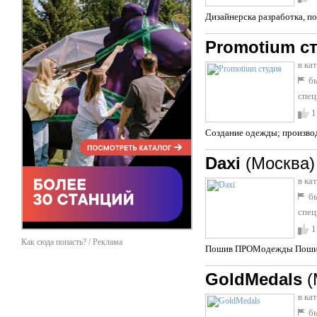
Дизайнерска разработка, п
Promotium с
в ка
бы
спец
1
Cоздание одежды; производ
Daxi
(Москва)
в ка
бы
спец
1
Как сюда попасть? / Реклама
Пошив ПРОМодежды Поши
GoldMedals
(
в ка
бы