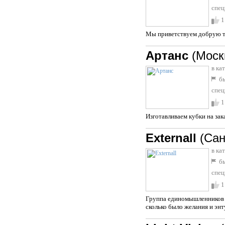
спец
1
Мы приветствуем добрую т
Артанс
(Моск
в ка
бы
спец
1
Изготавливаем кубки на зака
Externall
(Сан
в ка
бы
спец
1
Группа единомышленников (к
сколько было желания и энт