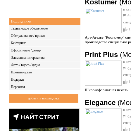
Kostumer
(Мо
в ка
бы
Подрядчики
спец
Техническое обеспечение
1
Обслуживание / прокат
Арт-Ателье "Костюмер" спе
производстве специально р
Кейтеринг
Оформление / декор
Print Plus
(Мо
Элементы интерактива
в ка
Фото / видео / аудио
бы
Производство
спец
Подарки
1
Персонал
Широкоформатная печать.
добавить подрядчика
Elegance
(Мо
в ка
бы
спец
1