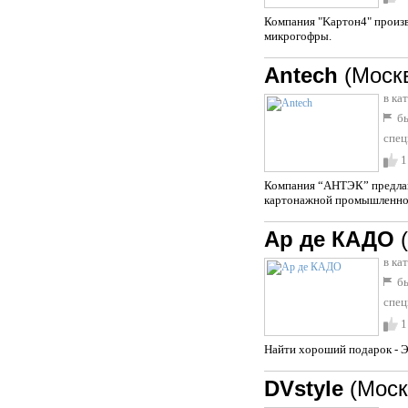
Компания "Kартон4" произво
микрогофры.
Antech
(Моск
в ка
бы
спец
1
Компания “АНТЭК” предлага
картонажной промышленности
Ар де КАДО
в ка
бы
спец
1
Найти хороший подарок -
DVstyle
(Моск