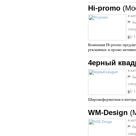
Hi-promo
(Мо
в ка
бы
спец
1
Компания Hi-promo предлаг
рекламных и промо активно
4ерный квад
в ка
бы
спец
1
Широкоформатная и интерье
WM-Design
(
в ка
бы
спец