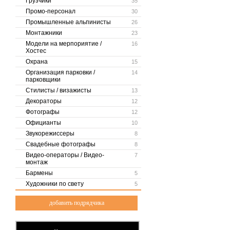
Грузчики
35
Промо-персонал
30
Промышленные альпинисты
26
Монтажники
23
Модели на мерпориятие /
16
Хостес
Охрана
15
Организация парковки /
14
парковщики
Стилисты / визажисты
13
Декораторы
12
Фотографы
12
Официанты
10
Звукорежиссеры
8
Свадебные фотографы
8
Видео-операторы / Видео-
7
монтаж
Бармены
5
Художники по свету
5
добавить подрядчика