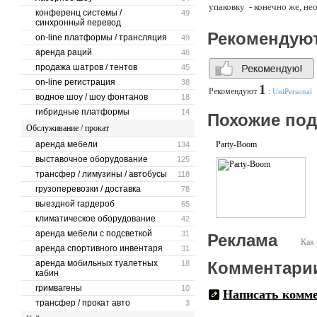
упаковку - конечно же, н
конференц системы /
49
синхронный перевод
Рекомендую
on-line платформы / трансляция
49
аренда раций
48
продажа шатров / тентов
45
on-line регистрация
38
1
Рекомендуют
:
UniPersonal
водное шоу / шоу фонтанов
18
гибридные платформы
14
Похожие по
Обслуживание / прокат
аренда мебели
Party-Boom
134
выставочное оборудование
125
трансфер / лимузины / автобусы
118
грузоперевозки / доставка
78
выездной гардероб
65
климатическое оборудование
42
аренда мебели с подсветкой
31
Реклама
Как 
аренда спортивного инвентаря
31
аренда мобильных туалетных
Комментари
18
кабин
гримвагены
10
Написать комм
трансфер / прокат авто
3