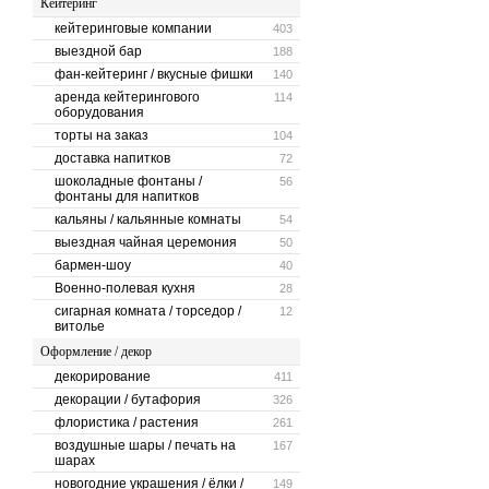
Кейтеринг
кейтеринговые компании
403
выездной бар
188
фан-кейтеринг / вкусные фишки
140
аренда кейтерингового
114
оборудования
торты на заказ
104
доставка напитков
72
шоколадные фонтаны /
56
фонтаны для напитков
кальяны / кальянные комнаты
54
выездная чайная церемония
50
бармен-шоу
40
Военно-полевая кухня
28
сигарная комната / торседор /
12
витолье
Оформление / декор
декорирование
411
декорации / бутафория
326
флористика / растения
261
воздушные шары / печать на
167
шарах
новогодние украшения / ёлки /
149