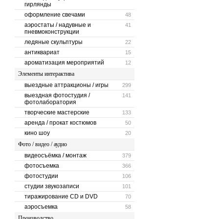
гирлянды
оформление свечами
48
аэростаты / надувные и
41
пневмоконструкции
ледяные скульптуры
22
антиквариат
15
ароматизация мероприятий
12
Элементы интерактива
выездные аттракционы / игры
299
выездная фотостудия /
141
фотолаборатория
творческие мастерские
133
аренда / прокат костюмов
50
кино шоу
20
Фото / видео / аудио
видеосъёмка / монтаж
379
фотосъемка
366
фотостудии
106
студии звукозаписи
101
тиражирование CD и DVD
70
аэросъемка
58
Производство