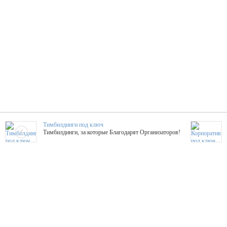
Тимбилдинги под ключ
Тимбилдинги, за которые Благодарят Организаторов!
Жажда Творчества
ТОПовые мастер-классы на мероприятие! Гибкие цены!
ShowTex - Декор и Ди
Мас
ShowTex - производитель огнестойких декораций
ТОП