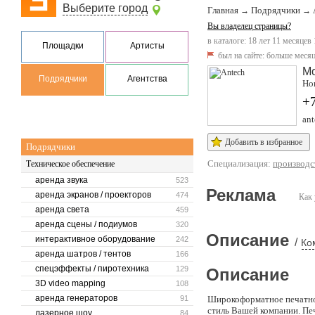
Выберите город
Главная
Подрядчики
→
→
Вы владелец страницы?
в каталоге: 18 лет 11 месяцев
Площадки
Артисты
был на сайте:
больше месяц
М
Подрядчики
Агентства
Но
+7
ant
Добавить в избранное
Подрядчики
Специализация:
производс
Техническое обеспечение
аренда звука
523
Реклама
аренда экранов / проекторов
474
Как 
аренда света
459
аренда сцены / подиумов
320
Описание
интерактивное оборудование
242
/
Ко
аренда шатров / тентов
166
спецэффекты / пиротехника
129
Описание
3D video mapping
108
аренда генераторов
91
Широкоформатное печатное
стиль Вашей компании. Пе
лазерное шоу
84