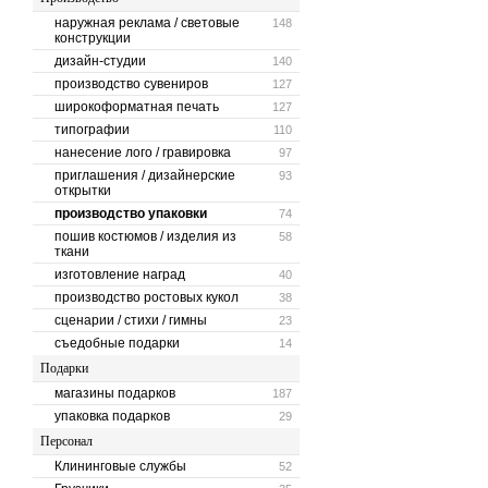
наружная реклама / световые
148
конструкции
дизайн-студии
140
производство сувениров
127
широкоформатная печать
127
типографии
110
нанесение лого / гравировка
97
приглашения / дизайнерские
93
открытки
производство упаковки
74
пошив костюмов / изделия из
58
ткани
изготовление наград
40
производство ростовых кукол
38
сценарии / стихи / гимны
23
съедобные подарки
14
Подарки
магазины подарков
187
упаковка подарков
29
Персонал
Клининговые службы
52