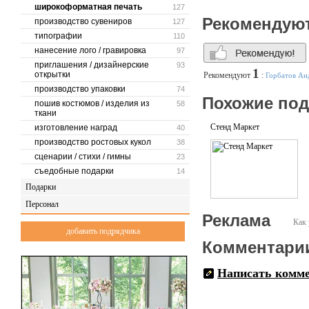
широкоформатная печать
127
Рекомендую
производство сувениров
127
типографии
110
нанесение лого / гравировка
97
приглашения / дизайнерские
93
1
открытки
Рекомендуют
:
Горбатов Ан
производство упаковки
74
Похожие по
пошив костюмов / изделия из
58
ткани
Стенд Маркет
изготовление наград
40
производство ростовых кукол
38
сценарии / стихи / гимны
23
съедобные подарки
14
Подарки
Персонал
Реклама
Как 
добавить подрядчика
Комментари
Написать комм