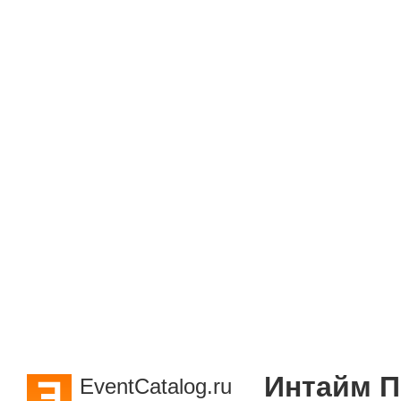
Интайм П
EventCatalog.ru