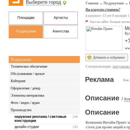
Выберите город
Главная
Подрядчики
→
→
Вы владелец страницы?
в каталоге: 13 лет 8 месяцев 1
Площадки
Артисты
был на сайте:
больше месяц
М
Подрядчики
Агентства
Кул
+7
www
Добавить в избранное
Подрядчики
Специализация:
наружная 
Техническое обеспечение
Обслуживание / прокат
Реклама
Как 
Кейтеринг
Оформление / декор
Элементы интерактива
Описание
/
Ко
Фото / видео / аудио
Производство
Описание
наружная реклама / световые
148
конструкции
Компания Интайм Принт зан
дизайн-студии
стоек для промо акций и 
140