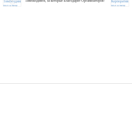
Тимбилдинги, за которые Благодарят Организаторов!
Жажда Творчества
ТОПовые мастер-классы на мероприятие! Гибкие цены!
ShowTex - Декор и Ди
Мас
ShowTex - производитель огнестойких декораций
ТОП
Группа «Москвичка»
3D 
Настроение, стиль, настоящий драйв в Ваш день!
Кажд
ПК Киловатт Уфа
Вячеслав Вер
Техническое обеспечение мероприятий
Ведущий - за 