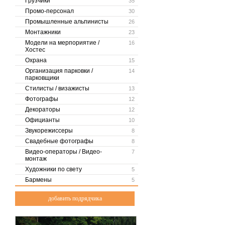
Грузчики
35
Промо-персонал
30
Промышленные альпинисты
26
Монтажники
23
Модели на мерпориятие /
16
Хостес
Охрана
15
Организация парковки /
14
парковщики
Стилисты / визажисты
13
Фотографы
12
Декораторы
12
Официанты
10
Звукорежиссеры
8
Свадебные фотографы
8
Видео-операторы / Видео-
7
монтаж
Художники по свету
5
Бармены
5
добавить подрядчика