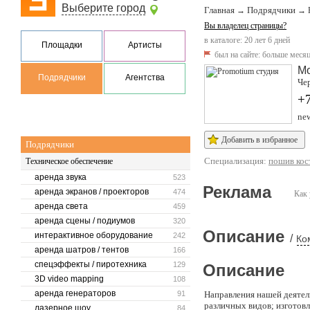
Выберите город
Главная
Подрядчики
→
→
Вы владелец страницы?
в каталоге: 20 лет 6 дней
Площадки
Артисты
был на сайте:
больше месяц
М
Подрядчики
Агентства
Чер
+7
ne
Добавить в избранное
Подрядчики
Специализация:
пошив кос
Техническое обеспечение
аренда звука
523
Реклама
аренда экранов / проекторов
474
Как 
аренда света
459
аренда сцены / подиумов
320
Описание
интерактивное оборудование
242
/
Ко
аренда шатров / тентов
166
спецэффекты / пиротехника
129
Описание
3D video mapping
108
аренда генераторов
91
Направления нашей деятел
различных видов; изготовл
лазерное шоу
84