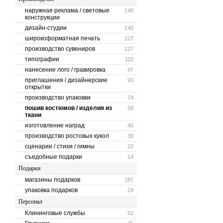
наружная реклама / световые
148
конструкции
дизайн-студии
140
широкоформатная печать
127
производство сувениров
127
типографии
110
нанесение лого / гравировка
97
приглашения / дизайнерские
93
открытки
производство упаковки
74
пошив костюмов / изделия из
58
ткани
изготовление наград
40
производство ростовых кукол
38
сценарии / стихи / гимны
23
съедобные подарки
14
Подарки
магазины подарков
187
упаковка подарков
29
Персонал
Клининговые службы
52