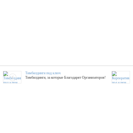
Тимбилдинги под ключ
Тимбилдинги, за которые Благодарят Организаторов!
Жажда Творчества
ТОПовые мастер-классы на мероприятие! Гибкие цены!
ShowTex - Декор и Ди
Мас
ShowTex - производитель огнестойких декораций
ТОП