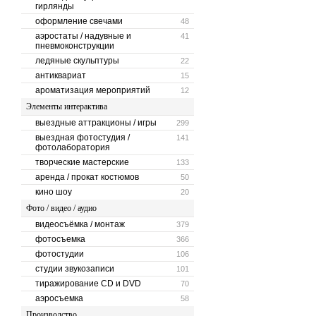
гирлянды
оформление свечами
48
аэростаты / надувные и
41
пневмоконструкции
ледяные скульптуры
22
антиквариат
15
ароматизация мероприятий
12
Элементы интерактива
выездные аттракционы / игры
299
выездная фотостудия /
141
фотолаборатория
творческие мастерские
133
аренда / прокат костюмов
50
кино шоу
20
Фото / видео / аудио
видеосъёмка / монтаж
379
фотосъемка
366
фотостудии
106
студии звукозаписи
101
тиражирование CD и DVD
70
аэросъемка
58
Производство