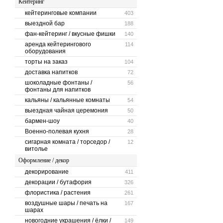
Кейтеринг
кейтеринговые компании
403
выездной бар
188
фан-кейтеринг / вкусные фишки
140
аренда кейтерингового
114
оборудования
торты на заказ
104
доставка напитков
72
шоколадные фонтаны /
56
фонтаны для напитков
кальяны / кальянные комнаты
54
выездная чайная церемония
50
бармен-шоу
40
Военно-полевая кухня
28
сигарная комната / торседор /
12
витолье
Оформление / декор
декорирование
411
декорации / бутафория
326
флористика / растения
261
воздушные шары / печать на
167
шарах
новогодние украшения / ёлки /
149