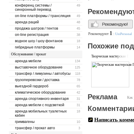
конференц системы /
49
синхронный перевод
Рекомендую
on-line платформы / трансляция
49
аренда раций
48
продажа шатров / тентов
45
1
Рекомендуют
:
UniPersonal
on-line регистрация
38
водное шоу / шоу фонтанов
18
Похожие по
гибридные платформы
14
Обслуживание / прокат
Творческая мастерская Гле
аренда мебели
134
выставочное оборудование
125
трансфер / лимузины / автобусы
118
грузоперевозки / доставка
78
выездной гардероб
65
климатическое оборудование
42
Реклама
Как 
аренда спортивного инвентаря
31
аренда мебели с подсветкой
31
Комментари
аренда мобильных туалетных
18
кабин
Написать комм
гримвагены
10
трансфер / прокат авто
3