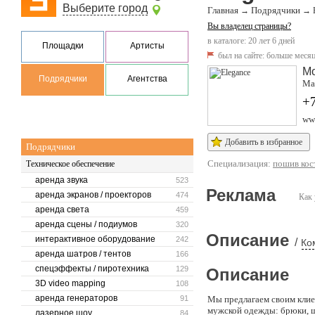
Выберите город
Главная
Подрядчики
→
→
Вы владелец страницы?
в каталоге: 20 лет 6 дней
Площадки
Артисты
был на сайте:
больше месяц
М
Подрядчики
Агентства
Мал
+7
ww
Добавить в избранное
Подрядчики
Специализация:
пошив кос
Техническое обеспечение
аренда звука
523
Реклама
аренда экранов / проекторов
474
Как 
аренда света
459
аренда сцены / подиумов
320
Описание
интерактивное оборудование
242
/
Ко
аренда шатров / тентов
166
спецэффекты / пиротехника
129
Описание
3D video mapping
108
аренда генераторов
91
Мы предлагаем своим клие
мужской одежды: брюки, шо
лазерное шоу
84