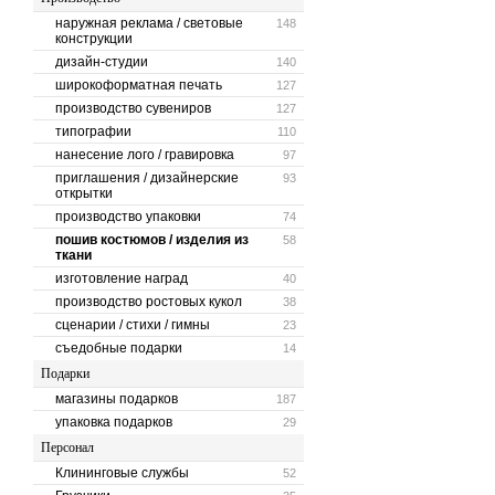
наружная реклама / световые
148
конструкции
дизайн-студии
140
широкоформатная печать
127
производство сувениров
127
типографии
110
нанесение лого / гравировка
97
приглашения / дизайнерские
93
открытки
производство упаковки
74
пошив костюмов / изделия из
58
ткани
изготовление наград
40
производство ростовых кукол
38
сценарии / стихи / гимны
23
съедобные подарки
14
Подарки
магазины подарков
187
упаковка подарков
29
Персонал
Клининговые службы
52