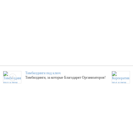
Тимбилдинги под ключ
Тимбилдинги, за которые Благодарят Организаторов!
Жажда Творчества
ТОПовые мастер-классы на мероприятие! Гибкие цены!
ShowTex - Декор и Ди
Мас
ShowTex - производитель огнестойких декораций
ТОП