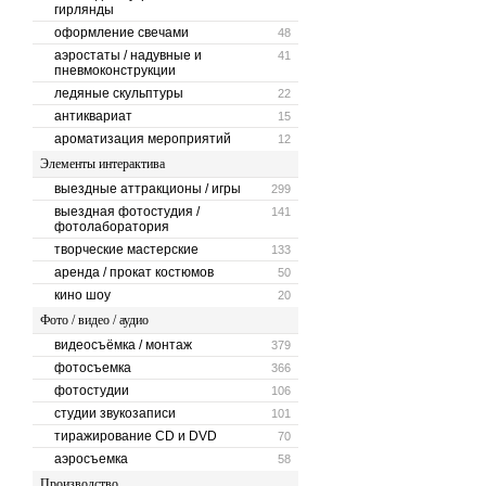
гирлянды
оформление свечами
48
аэростаты / надувные и
41
пневмоконструкции
ледяные скульптуры
22
антиквариат
15
ароматизация мероприятий
12
Элементы интерактива
выездные аттракционы / игры
299
выездная фотостудия /
141
фотолаборатория
творческие мастерские
133
аренда / прокат костюмов
50
кино шоу
20
Фото / видео / аудио
видеосъёмка / монтаж
379
фотосъемка
366
фотостудии
106
студии звукозаписи
101
тиражирование CD и DVD
70
аэросъемка
58
Производство