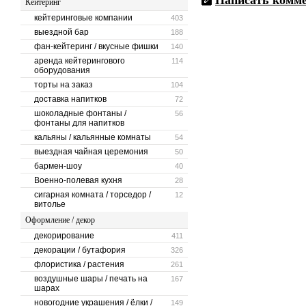
Написать комм
Кейтеринг
кейтеринговые компании
403
выездной бар
188
фан-кейтеринг / вкусные фишки
140
аренда кейтерингового
114
оборудования
торты на заказ
104
доставка напитков
72
шоколадные фонтаны /
56
фонтаны для напитков
кальяны / кальянные комнаты
54
выездная чайная церемония
50
бармен-шоу
40
Военно-полевая кухня
28
сигарная комната / торседор /
12
витолье
Оформление / декор
декорирование
411
декорации / бутафория
326
флористика / растения
261
воздушные шары / печать на
167
шарах
новогодние украшения / ёлки /
149