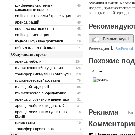
рубашки и майки. Кроме п
конференц системы /
49
изделий, художественной 
синхронный перевод
корпоративной одежды.
on-line платформы / трансляция
49
аренда раций
48
Рекомендую
продажа шатров / тентов
45
on-line регистрация
38
водное шоу / шоу фонтанов
18
1
гибридные платформы
14
Рекомендуют
:
UniPersonal
Обслуживание / прокат
Похожие по
аренда мебели
134
выставочное оборудование
125
Астэль
трансфер / лимузины / автобусы
118
грузоперевозки / доставка
78
выездной гардероб
65
климатическое оборудование
42
аренда спортивного инвентаря
31
аренда мебели с подсветкой
31
Реклама
аренда мобильных туалетных
18
Как 
кабин
Комментари
гримвагены
10
трансфер / прокат авто
3