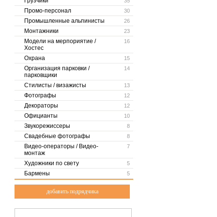
Грузчики
35
Промо-персонал
30
Промышленные альпинисты
26
Монтажники
23
Модели на мерпориятие /
16
Хостес
Охрана
15
Организация парковки /
14
парковщики
Стилисты / визажисты
13
Фотографы
12
Декораторы
12
Официанты
10
Звукорежиссеры
8
Свадебные фотографы
8
Видео-операторы / Видео-
7
монтаж
Художники по свету
5
Бармены
5
добавить подрядчика