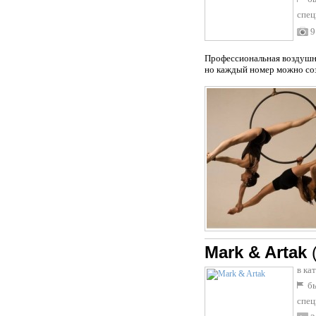
спец
9
Профессиональная воздушна
но каждый номер можно соз
Mark & Artak
в ка
бы
спец