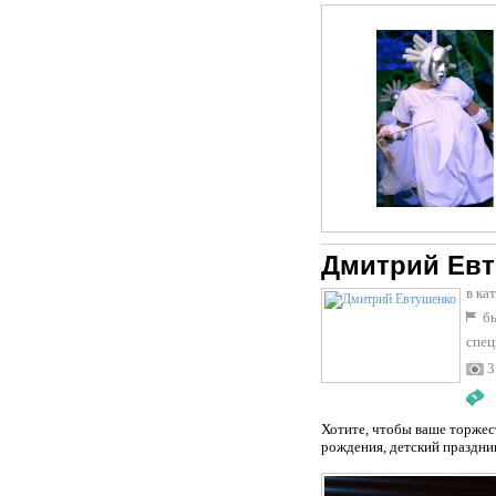
Дмитрий Ев
в ка
бы
спец
3
:
Хотите, чтобы ваше торжест
рождения, детский праздник