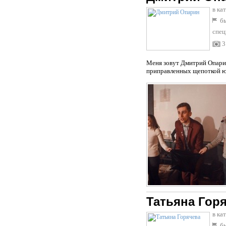
в ка
бы
спец
3
Меня зовут Дмитрий Опари
приправленных щепоткой юм
Татьяна Гор
в ка
бы