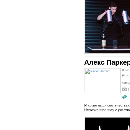
Алекс Парке
в ка
бы
спец
1
:
Многие наши соотечественн
Иллюзионное шоу с участием