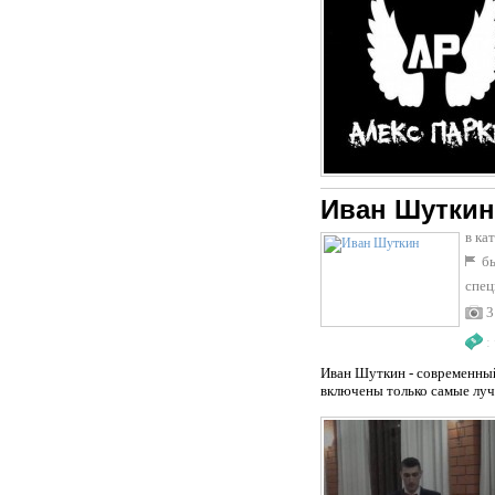
Иван Шуткин
в ка
бы
спец
3
:
Иван Шуткин - современный
включены только самые луч