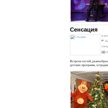
Сенсация
в ка
бы
спец
4
Встреча гостей, разнообраз
детских программ, эстрадны