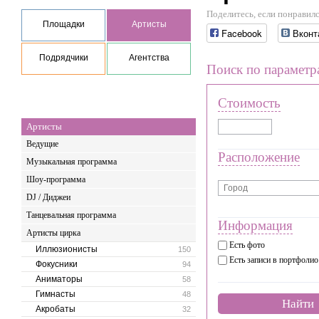
Поделитесь, если понравилс
Площадки
Артисты
Facebook
Вконт
Подрядчики
Агентства
Поиск по параметр
Стоимость
Артисты
Ведущие
Расположение
Музыкальная программа
Шоу-программа
DJ / Диджеи
Танцевальная программа
Информация
Артисты цирка
Есть фото
Иллюзионисты
150
Есть записи в портфолио
Фокусники
94
Аниматоры
58
Гимнасты
48
Найти
Акробаты
32