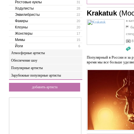
Ростовые куклы
31
Ходулисты
28
Krakatuk
(Мос
Эквилибристы
22
в ка
Факиры
20
бы
Клоуны
20
Жонглеры
спец
17
Мимы
15
8
Йоги
6
:
Атмосферные артисты
Популярный в России и за 
Обеспечение шоу
время мы все больше уделя
Популярные артисты
Зарубежные популярные артисты
добавить артиста