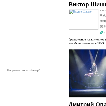
Виктор Шиш
в ка
бы
спец
8
:
Грандиозное иллюзионное ш
меня!» на телеканале ТВ-3
Как разместить тут баннер?
Дмитрий Оп