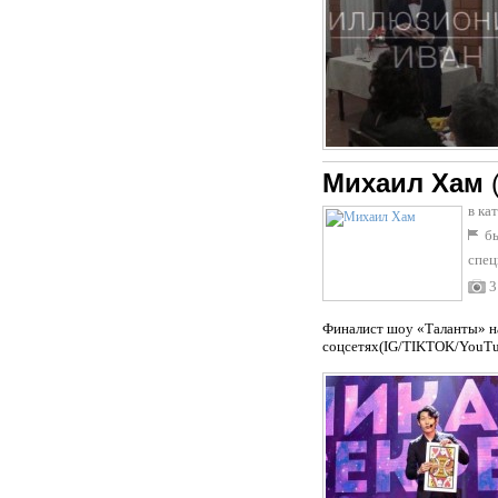
Михаил Хам
в ка
бы
спец
3
Финалист шоу «Таланты» на
соцсетях(IG/TIKTOK/YouTub