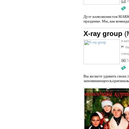
3
:
Дуэт иллюзионистов MARK&
празднике. Мы, как команд
X-ray group
(
в ка
бы
спец
5
:
Вы желаете удивить своих 
запоминающееся,оригинальн