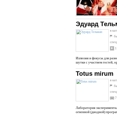
Эдуард Тель
в ка
бы
спец
1
Иллюзия и фокусы для разн
шутки с участием гостей, 
Totus mirum
в ка
бы
спец
7
Лаборатория экспериментал
огненной (диодной) програ