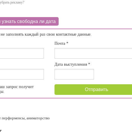
убрать рекламу?
 узнать свободна ли дата
 не заполнять каждый раз свои контактные данные.
Почта
*
Дата выступления
*
аш запрос получит
Отправить
цы.
е перформенсы, аниматорство
т