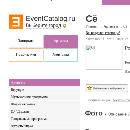
Сё
EventCatalog.ru
Выберите город
Главная
Артисты
→
→
Сё
Вы владелец страницы?
в каталоге: 11 лет 11 месяцев 
Площадки
Артисты
Ро
Подрядчики
Агентства
Ко
Дл
Артисты
Добавить в избранное
Ведущие
Музыкальная программа
Специализация:
Ходулист
Шоу-программа
Фото
DJ / Диджеи
/
/
Описание
Танцевальная программа
Артисты цирка