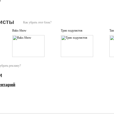
исты
Как убрать этот блок?
Baks-Show
Трио ходулистов
Tan
убрать рекламу?
и
ентарий