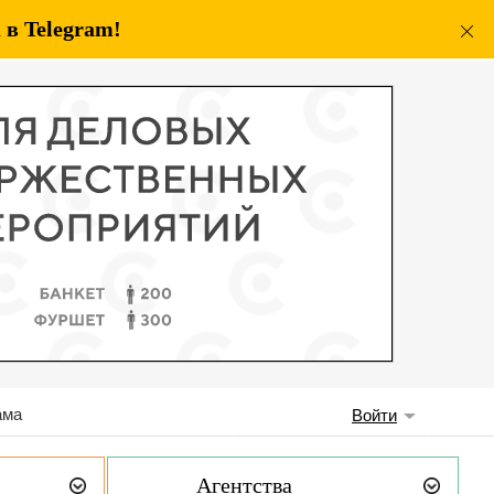
в Telegram!
ама
Войти
Агентства