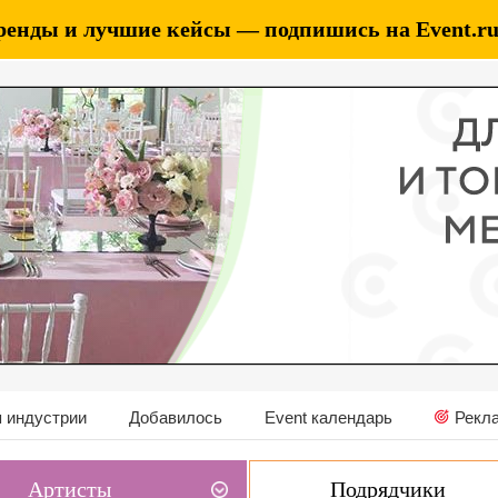
ренды и лучшие кейсы — подпишись на Event.ru 
 индустрии
Добавилось
Event календарь
Рекл
Артисты
Подрядчики