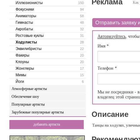
Реклама
Как 
Иллюзионисты
150
Фокусники
94
Аниматоры
58
Отправить заявку и
Гимнасты
48
Акробаты
32
Ростовые куклы
31
Авторизуйтесь
, чтобы
Ходулисты
28
Имя
*
Эквилибристы
22
Факиры
20
Клоуны
20
Телефон
*
Жонглеры
17
Мимы
15
Йоги
6
Атмосферные артисты
Мы не посредники - в
Обеспечение шоу
владелец этой страни
Популярные артисты
Зарубежные популярные артисты
Описание
добавить артиста
Танцы на ходулях, уличны
Рекомендую